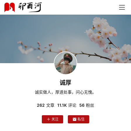
诚厚
诚实做人，厚道处事，问心无愧。
262
文章
11.1K
评论
56
粉丝
关注
私信