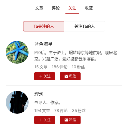
文章
评论
关注
收藏
Ta关注的人
关注Ta的人
蓝色海星
四0后，生于沪上，辗转琼京等地供职，现居北
京。兴趣广泛，爱好摄影音乐博客。
15
文章
186
评论
10
粉丝
关注
私信
理洵
书评人、作家。
194
文章
78
评论
35
粉丝
关注
私信