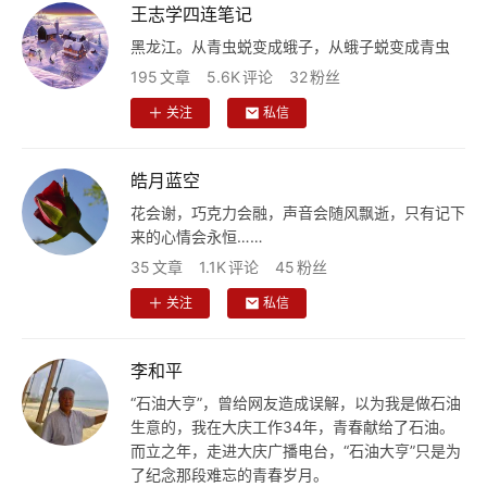
王志学四连笔记
黑龙江。从青虫蜕变成蛾子，从蛾子蜕变成青虫
195
文章
5.6K
评论
32
粉丝
关注
私信
皓月蓝空
花会谢，巧克力会融，声音会随风飘逝，只有记下
来的心情会永恒……
35
文章
1.1K
评论
45
粉丝
关注
私信
李和平
“石油大亨”，曾给网友造成误解，以为我是做石油
生意的，我在大庆工作34年，青春献给了石油。
而立之年，走进大庆广播电台，“石油大亨”只是为
了纪念那段难忘的青春岁月。