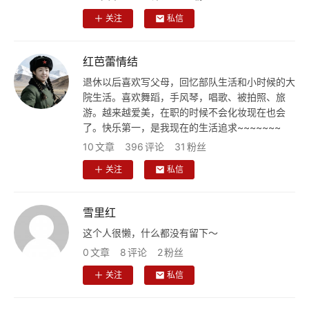
儿
关注
私信
娱
乐
红芭蕾情结
退休以后喜欢写父母，回忆部队生活和小时候的大
专
院生活。喜欢舞蹈，手风琴，唱歌、被拍照、旅
题
游。越来越爱美，在职的时候不会化妆现在也会
了。快乐第一，是我现在的生活追求~~~~~~~
10
文章
396
评论
31
粉丝
更
多
关注
私信
雪里红
这个人很懒，什么都没有留下～
0
文章
8
评论
2
粉丝
关注
私信