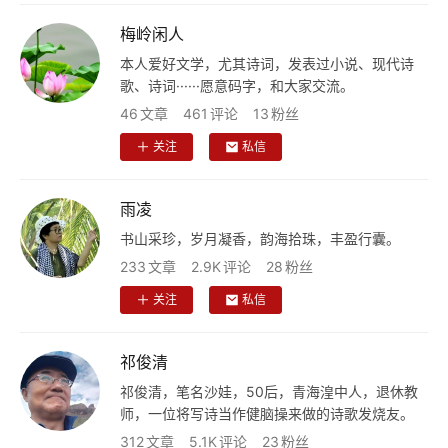
梅岭闲人
首
页
本人爱好文学，尤其诗词，发表过小说、现代诗
歌、诗词······愿意码字，和大家交流。
文
46
文章
461
评论
13
粉丝
化
关注
私信
生
雨凌
活
书山采珍，岁月凝香，韵海拾珠，丰盈行囊。
233
文章
2.9K
评论
28
粉丝
情
感
关注
私信
旅
祁俊清
游
祁俊清，笔名沙娃，50后，青海湟中人，退休教
登录
注册
师，一位将写诗当作健脑操来做的诗歌发烧友。
育
312
文章
5.1K
评论
23
粉丝