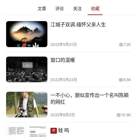
文章
评论
关注
收藏
情
感
江城子双调.缅怀父亲人生
旅
游
2022年5月31日
7.2K
登录
注册
窗口的温暖
育
儿
2022年5月23日
8.5K
娱
乐
一不小心，貌似宣传出一个名叫陈颖
的网红
专
2022年6月3日
10.9K
题
蛙 鸣
荐
更