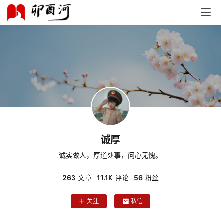
首
页
诚厚
诚实做人，厚道处事，问心无愧。
文
化
263
文章
11.1K
评论
56
粉丝
生
关注
私信
活