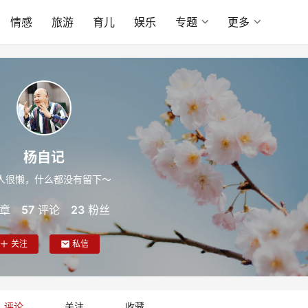
情感
旅游
育儿
娱乐
专题
更多
杨自记
人很懒，什么都没有留下～
章
57
评论
23
粉丝
关注
私信
评论
关注
收藏