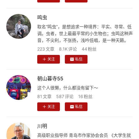
鸣虫
首
取名“鸣虫”，是想追求一种境界：平实、寻常、低
页
调。虫者，世上最最平常的小生物也；虫鸣这种声
音，不尖利，不张扬，浅吟低唱，是一种天籁。
文
223
文章
8.1K
评论
44
粉丝
化
关注
私信
生
活
朝山暮寺55
这个人很懒，什么都没有留下～
情
81
文章
587
评论
16
粉丝
感
关注
私信
旅
川明
游
高级职业指导师 青岛市作家协会会员 《大学生就
登录
注册