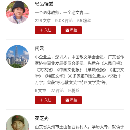
轻品慢尝
一个退休教师，一个老文青……
226
文章
9.0K
评论
55
粉丝
关注
私信
闲云
小企业主，深圳人，中国散文学会会员、广东省作
家协会事业发展委员会委员。先后在《人民日报》
《文艺报》《中国文化报》《羊城晚报》《北京文
学》《特区文学》30多家报刊发过散文小说数十
万字；曾获“冰心散文奖”“特区文学奖”等。
6
文章
27
评论
9
粉丝
关注
私信
苑芝秀
山东省莱州市土山镇西薛村人，学历大专，就读于