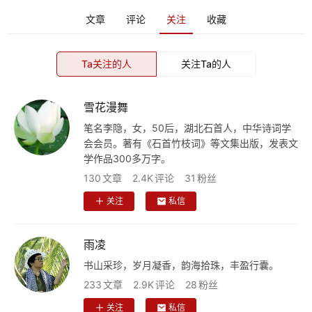
文章
评论
关注
收藏
Ta关注的人
关注Ta的人
雪花漫舞
笔名李隐，女，50后，湖北石首人，中华诗词学
会会员。著有《石首竹枝词》等文集出版，发表文
学作品300多万字。
130
文章
2.4K
评论
31
粉丝
关注
私信
雨凌
书山采珍，岁月凝香，韵海拾珠，丰盈行囊。
233
文章
2.9K
评论
28
粉丝
关注
私信