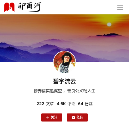
碧宇流云
修养信实追冀望 ，善良公义畅人生
222
文章
4.6K
评论
64
粉丝
关注
私信