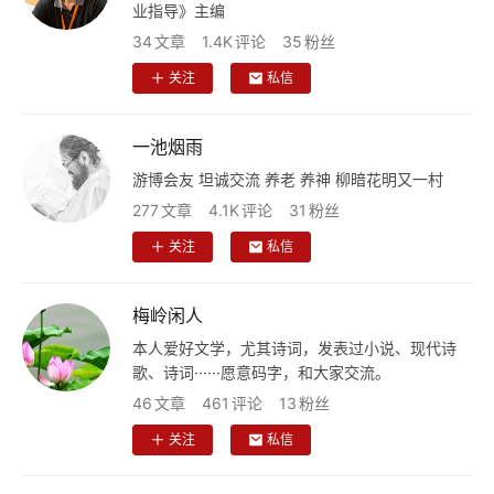
业指导》主编
育
儿
34
文章
1.4K
评论
35
粉丝
关注
私信
娱
乐
一池烟雨
游博会友 坦诚交流 养老 养神 柳暗花明又一村
专
277
文章
4.1K
评论
31
粉丝
题
关注
私信
更
多
梅岭闲人
本人爱好文学，尤其诗词，发表过小说、现代诗
歌、诗词······愿意码字，和大家交流。
46
文章
461
评论
13
粉丝
关注
私信