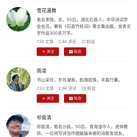
雪花漫舞
文
笔名李隐，女，50后，湖北石首人，中华诗词学
化
会会员。著有《石首竹枝词》等文集出版，发表文
学作品300多万字。
生
130
文章
2.4K
评论
31
粉丝
活
关注
私信
情
感
雨凌
书山采珍，岁月凝香，韵海拾珠，丰盈行囊。
旅
233
文章
2.9K
评论
28
粉丝
游
关注
私信
登录
注册
育
祁俊清
儿
祁俊清，笔名沙娃，50后，青海湟中人，退休教
师，一位将写诗当作健脑操来做的诗歌发烧友。
娱