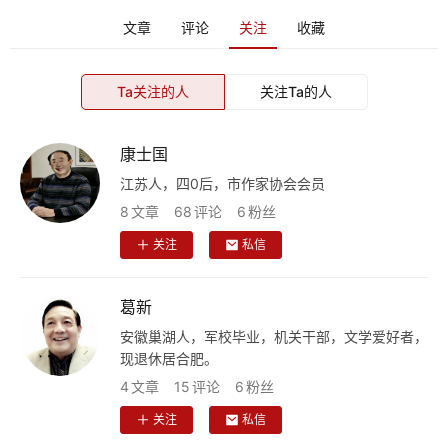
文章
评论
关注
收藏
Ta关注的人
关注Ta的人
康士国
江苏人，四0后，市作家协会会员
8
文章
68
评论
6
粉丝
关注
私信
葛新
安徽巢湖人，军校毕业，机关干部，文学爱好者，
现退休居合肥。
4
文章
15
评论
6
粉丝
首
关注
私信
页