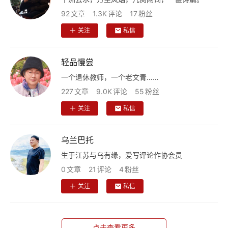
92
文章
1.3K
评论
17
粉丝
关注
私信
轻品慢尝
一个退休教师，一个老文青……
227
文章
9.0K
评论
55
粉丝
关注
私信
乌兰巴托
生于江苏与乌有缘，爱写评论作协会员
0
文章
21
评论
4
粉丝
关注
私信
点击查看更多