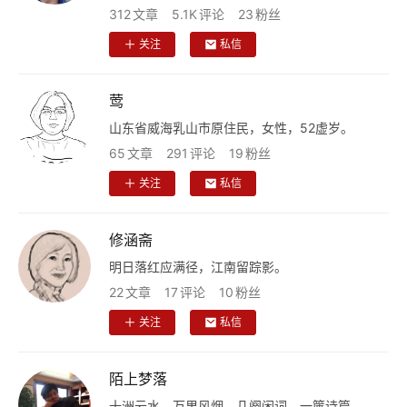
312
文章
5.1K
评论
23
粉丝
乐
关注
私信
专
题
莺
山东省威海乳山市原住民，女性，52虚岁。
更
65
文章
291
评论
19
粉丝
多
关注
私信
修涵斋
明日落红应满径，江南留踪影。
22
文章
17
评论
10
粉丝
关注
私信
陌上梦落
十洲云水，万里风烟，几阕闲词，一箧诗篇。