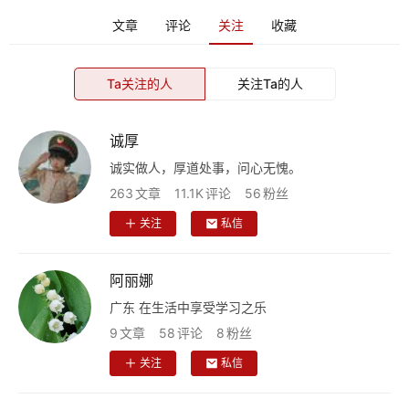
文章
评论
关注
收藏
Ta关注的人
关注Ta的人
诚厚
诚实做人，厚道处事，问心无愧。
263
文章
11.1K
评论
56
粉丝
关注
私信
阿丽娜
广东 在生活中享受学习之乐
9
文章
58
评论
8
粉丝
关注
私信
首