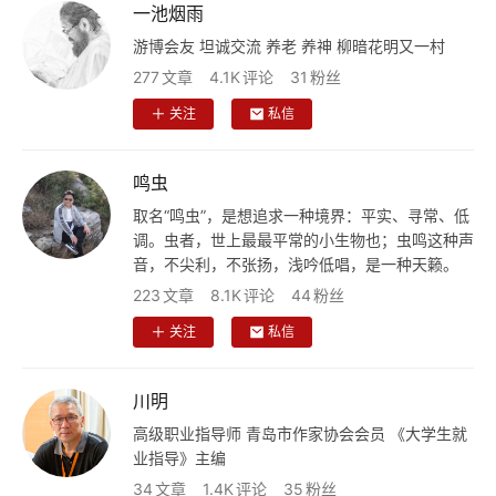
一池烟雨
页
游博会友 坦诚交流 养老 养神 柳暗花明又一村
文
277
文章
4.1K
评论
31
粉丝
化
关注
私信
生
鸣虫
活
取名“鸣虫”，是想追求一种境界：平实、寻常、低
调。虫者，世上最最平常的小生物也；虫鸣这种声
情
音，不尖利，不张扬，浅吟低唱，是一种天籁。
感
223
文章
8.1K
评论
44
粉丝
关注
私信
旅
游
川明
登录
注册
育
高级职业指导师 青岛市作家协会会员 《大学生就
儿
业指导》主编
34
文章
1.4K
评论
35
粉丝