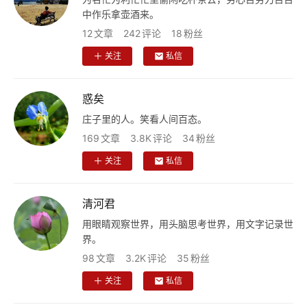
中作乐拿壶酒来。
12
文章
242
评论
18
粉丝
关注
私信
惑矣
庄子里的人。笑看人间百态。
169
文章
3.8K
评论
34
粉丝
关注
私信
清河君
用眼睛观察世界，用头脑思考世界，用文字记录世
界。
98
文章
3.2K
评论
35
粉丝
关注
私信