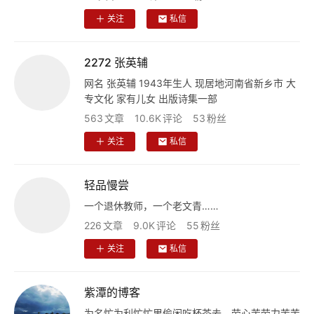
娱
关注
私信
乐
2272 张英辅
专
题
网名 张英辅 1943年生人 现居地河南省新乡市 大
专文化 家有儿女 出版诗集一部
563
文章
10.6K
评论
53
粉丝
更
多
关注
私信
轻品慢尝
一个退休教师，一个老文青……
226
文章
9.0K
评论
55
粉丝
关注
私信
紫潭的博客
为名忙为利忙忙里偷闲吃杯茶去，劳心苦劳力苦苦