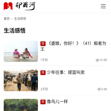
首页
生活感悟
生活感悟
《婆娘，你好！》（41）痴者为
荐
王
1天前
10.6K
少年往事：提篮叫卖
荐
2天前
5.6K
像鸟儿一样
荐
首