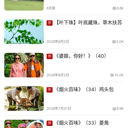
页
6天前
6.6K
文
【叶下珠】叶底藏珠，草木扶苏
荐
化
生
2026年8月2日
5.0K
活
《婆娘，你好！》（40）
荐
情
感
2026年8月2日
10.0K
旅
《烟火百味》（34）鸡头包
荐
游
登录
注册
2026年7月31日
8.9K
育
儿
《烟火百味》（33）菱角
荐