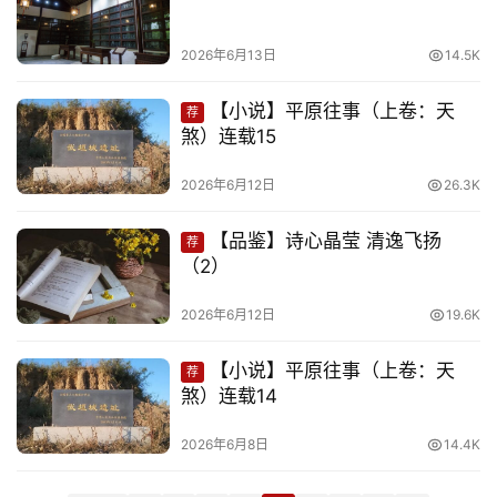
娱
乐
2026年6月13日
14.5K
专
【小说】平原往事（上卷：天
荐
题
煞）连载15
2026年6月12日
26.3K
更
多
【品鉴】诗心晶莹 清逸飞扬
荐
（2）
2026年6月12日
19.6K
【小说】平原往事（上卷：天
荐
煞）连载14
2026年6月8日
14.4K