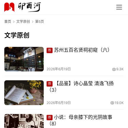
首页
文学原创
第5页
文学原创
苏州五百名贤祠初窥（六）
荐
2026年6月19日
9.3K
【品鉴】诗心晶莹 清逸飞扬
荐
（3）
2026年6月19日
19.0K
小说：母亲膝下的光阴故事
荐
（8）
首