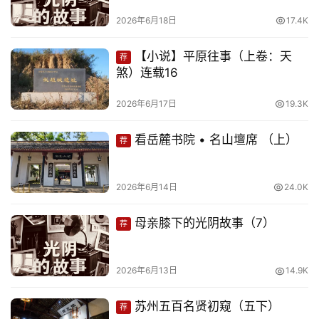
页
2026年6月18日
17.4K
文
【小说】平原往事（上卷：天
荐
化
煞）连载16
生
2026年6月17日
19.3K
活
看岳麓书院 • 名山壇席 （上）
荐
情
感
2026年6月14日
24.0K
旅
母亲膝下的光阴故事（7）
荐
游
登录
注册
2026年6月13日
14.9K
育
儿
苏州五百名贤初窥（五下）
荐