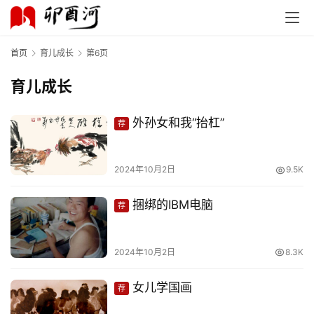
首页
育儿成长
第6页
育儿成长
外孙女和我“抬杠”
荐
2024年10月2日
9.5K
捆绑的IBM电脑
荐
2024年10月2日
8.3K
女儿学国画
荐
首