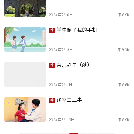
娱
乐
2024年7月6日
8.9K
专
学生偷了我的手机
荐
题
2024年7月3日
8.0K
更
多
育儿趣事（续）
荐
2024年7月1日
8.6K
诊室二三事
荐
2024年6月16日
8.9K