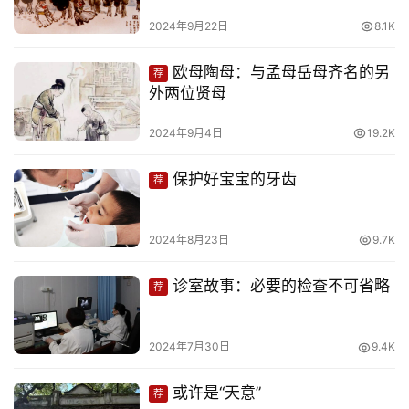
页
2024年9月22日
8.1K
文
欧母陶母：与孟母岳母齐名的另
荐
化
外两位贤母
生
2024年9月4日
19.2K
活
保护好宝宝的牙齿
荐
情
感
2024年8月23日
9.7K
旅
诊室故事：必要的检查不可省略
荐
游
登录
注册
2024年7月30日
9.4K
育
儿
或许是“天意”
荐