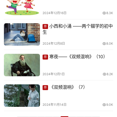
娱
乐
2024年12月16日
8.3K
专
小西和小涌 ——两个辍学的初中
荐
题
生
2024年12月8日
8.0K
更
多
寒夜——《双频混响》（10）
荐
2024年12月1日
8.2K
《双频混响》（7）
荐
2024年11月14日
9.0K