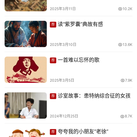
页
2025年3月11日
10.2K
文
读“紫罗囊”典故有感
荐
化
生
2025年3月10日
13.6K
活
一首难以忘怀的歌
荐
情
感
2025年3月5日
7.9K
旅
诊室故事：患特纳综合征的女孩
荐
游
登录
注册
2024年12月25日
8.7K
育
儿
夸夸我的小朋友“老徐”
荐