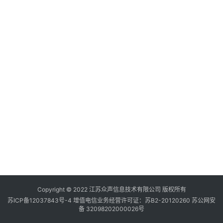
游
登录
注册
育
儿
娱
乐
专
题
更
多
Copyright © 2022 江苏众声信息技术有限公司 版权所有
苏ICP备12037843号-4
增值电信业务经营许可证：苏B2-20120260
苏公网安
备 32098202000026号