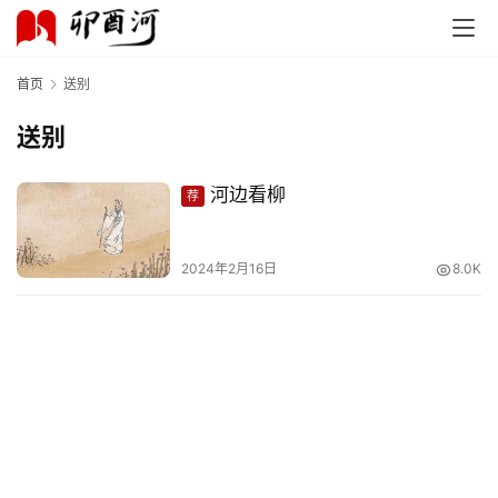
首页
送别
送别
首
页
河边看柳
荐
文
化
2024年2月16日
8.0K
生
活
情
感
旅