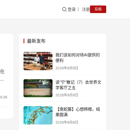
登录
注册
投稿
最新发布
我们该如何对待AI提供的
便利
2026年8月9日
在
，
读“宁”散记（7）去世界文
“内
学客厅之五
家当
2026年8月8日
16.5K
己冲
【南蛇藤】心想柿橙，结
果圆满
2026年8月8日