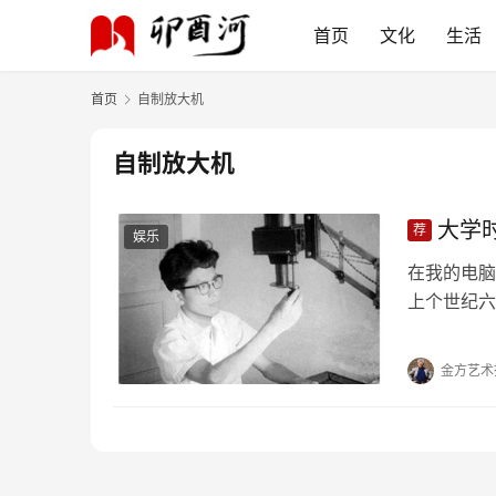
首页
文化
生活
首页
自制放大机
自制放大机
大学
荐
娱乐
在我的电脑
上个世纪六
两派群众组
战”前一天
金方艺术
了逍遥派。
洗照片，由