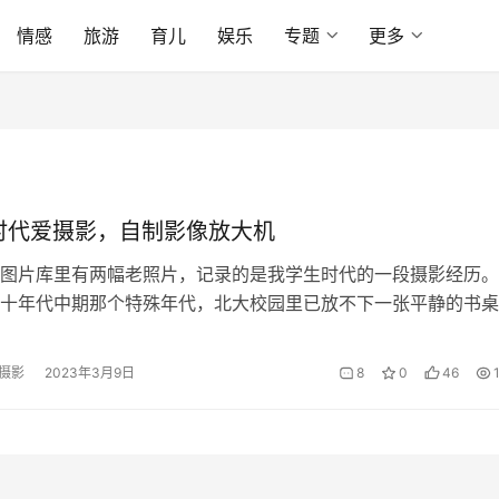
情感
旅游
育儿
娱乐
专题
更多
时代爱摄影，自制影像放大机
图片库里有两幅老照片，记录的是我学生时代的一段摄影经历。
十年代中期那个特殊年代，北大校园里已放不下一张平静的书桌
织之间对立情绪日益严重，火药味越来越浓，武斗将一触即发，
，我将行李存放在附近中关村的朋友家里，连夜逃离了学校，回
摄影
2023年3月9日
8
0
46
 在家期间，我重新检起原来的摄影爱好，为家人和朋友也为自
于单…