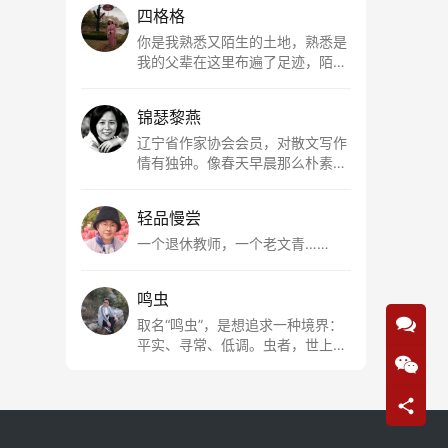
四格格
你是我熟悉又陌生的土地，熟悉是
我的父辈在这里布遍了足迹，陌生
是因为我总在梦里遥望你。有幸，
我以这种方式走近了你，你是我的
锦瑟黎燕
根所在，我用文字慢慢认识你、慢
慢熟悉你。
辽宁省作家协会会员，对散文写作
情有独钟。像春天早晨那么朴素，
清新，是我的期许。
轻品慢尝
一个退休教师，一个老文青……
鸣虫
取名“鸣虫”，是想追求一种境界：
平实、寻常、低调。虫者，世上最
最平常的小生物也；虫鸣这种声
音，不尖利，不张扬，浅吟低唱，
是一种天籁。