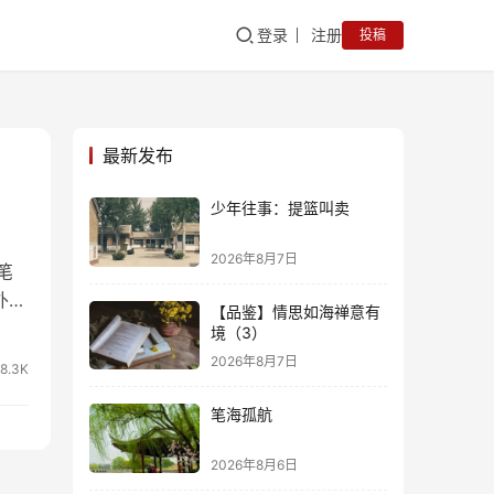
登录
注册
投稿
最新发布
少年往事：提篮叫卖
2026年8月7日
笔
外，
【品鉴】情思如海禅意有
境（3）
印行
2026年8月7日
8.3K
庾
笔海孤航
2026年8月6日