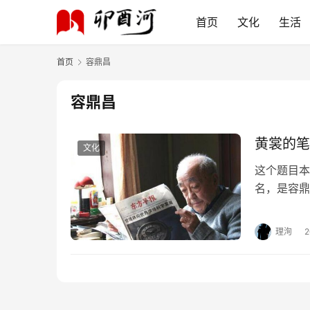
首页
文化
生活
首页
容鼎昌
容鼎昌
黄裳的笔
文化
这个题目本
名，是容鼎
还有很多笔
名，所以只
理洵
的一个小册
持和楮冠，