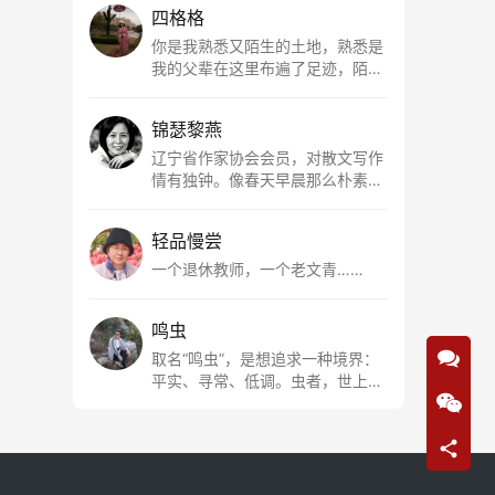
四格格
你是我熟悉又陌生的土地，熟悉是
我的父辈在这里布遍了足迹，陌生
是因为我总在梦里遥望你。有幸，
我以这种方式走近了你，你是我的
锦瑟黎燕
根所在，我用文字慢慢认识你、慢
慢熟悉你。
辽宁省作家协会会员，对散文写作
情有独钟。像春天早晨那么朴素，
清新，是我的期许。
轻品慢尝
一个退休教师，一个老文青……
鸣虫
取名“鸣虫”，是想追求一种境界：
平实、寻常、低调。虫者，世上最
最平常的小生物也；虫鸣这种声
音，不尖利，不张扬，浅吟低唱，
是一种天籁。