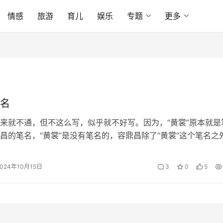
情感
旅游
育儿
娱乐
专题
更多
名
来就不通，但不这么写，似乎就不好写。因为，“黄裳”原本就是
昌的笔名，“黄裳”是没有笔名的，容鼎昌除了“黄裳”这个笔名之
名，但以“黄裳”最为出名，甚至于可以让许多读者记不起作家本
好这么写。 想着写这个题目，是偶然翻到上世纪末辽教社出版
2024年10月15日
3
0
5
子《蠹鱼篇》，书前《本书说明》中提到黄裳的另外两个笔名，
…