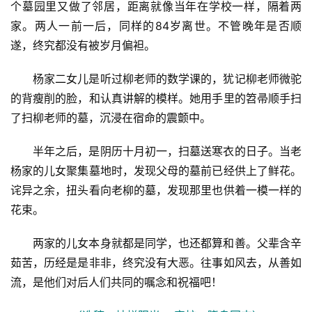
个墓园里又做了邻居，距离就像当年在学校一样，隔着两
家。两人一前一后，同样的84岁离世。不管晚年是否顺
遂，终究都没有被岁月偏袒。
杨家二女儿是听过柳老师的数学课的，犹记柳老师微驼
的背瘦削的脸，和认真讲解的模样。她用手里的笤帚顺手扫
了扫柳老师的墓，沉浸在宿命的震颤中。
半年之后，是阴历十月初一，扫墓送寒衣的日子。当老
杨家的儿女聚集墓地时，发现父母的墓前已经供上了鲜花。
诧异之余，扭头看向老柳的墓，发现那里也供着一模一样的
花束。
首
两家的儿女本身就都是同学，也还都算和善。父辈含辛
页
茹苦，历经是是非非，终究没有大恶。往事如风去，从善如
文
流，是他们对后人们共同的嘱念和祝福吧！
化