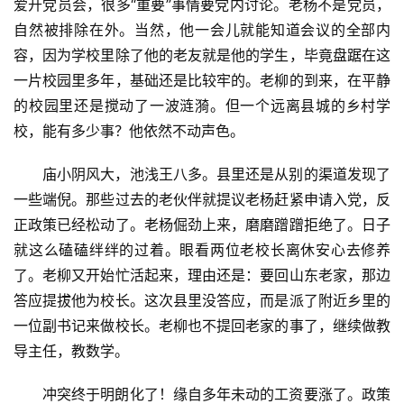
爱开党员会，很多“重要”事情要党内讨论。老杨不是党员，
自然被排除在外。当然，他一会儿就能知道会议的全部内
容，因为学校里除了他的老友就是他的学生，毕竟盘踞在这
一片校园里多年，基础还是比较牢的。老柳的到来，在平静
的校园里还是搅动了一波涟漪。但一个远离县城的乡村学
校，能有多少事？他依然不动声色。
庙小阴风大，池浅王八多。县里还是从别的渠道发现了
一些端倪。那些过去的老伙伴就提议老杨赶紧申请入党，反
正政策已经松动了。老杨倔劲上来，磨磨蹭蹭拒绝了。日子
就这么磕磕绊绊的过着。眼看两位老校长离休安心去修养
了。老柳又开始忙活起来，理由还是：要回山东老家，那边
答应提拔他为校长。这次县里没答应，而是派了附近乡里的
一位副书记来做校长。老柳也不提回老家的事了，继续做教
导主任，教数学。
冲突终于明朗化了！缘自多年未动的工资要涨了。政策