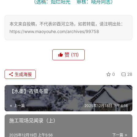
（选稿：灿烂阳光    审核：晓舟同志）
生
活
本文来自投稿，不代表卯酉河立场，如若转载，请注明出处：
https://www.maoyouhe.com/archives/99758
情
感
赞
(11)
旅
游
生成海报
0
28
登录
注册
育
儿
【水墨】古镇冬雪
上一篇
2025年12月18日 下午4:16
娱
乐
施工现场见闻录（上）
专
2025年12月19日 上午5:56
下一篇