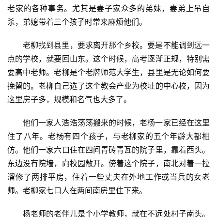
老家的各种事务。尤其是妻子家众多的弟妹，妻弟上吊自
杀，弟媳带着三个孩子时常来麻烦他们。
老柳找到县里，要求离开那个乡校。要是不能调到远一
点的学校，就要回山东。这个时候，高考逐渐正规，特别需
要高中老师。老柳是个老牌师范大学生，县里是无论如何要
挽留的。老柳自己选了这个教会产业为校址的中心校，因为
这里房子多，规模和名气也大多了。
他们一家人浩浩荡荡搬来的时候，老杨一家已经在这里
住了八年。老杨有四个孩子，与老柳家的五个年龄大都相
仿。他们一家六口住在四间青砖青瓦的院子里，靠着西头。
东边没有院墙，向校园敞开。傍着这个院子，南北对着一拉
溜修了两排平房，住着一些丈夫在外地工作或当兵的女老
师。老柳家七口人在两间南房里住下来。
杨老师的老伴儿是个小学教师，就在不远处村子南头。