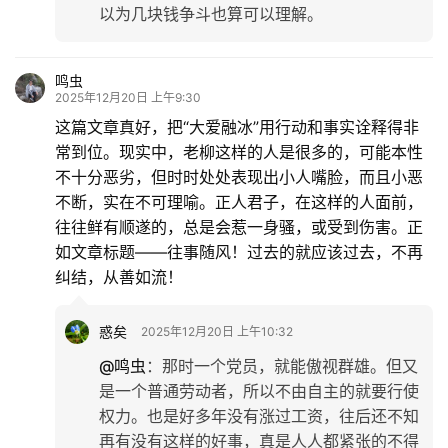
以为几块钱争斗也算可以理解。
鸣虫
2025年12月20日 上午9:30
这篇文章真好，把“大爱融冰”用行动和事实诠释得非
常到位。现实中，老柳这样的人是很多的，可能本性
不十分恶劣，但时时处处表现出小人嘴脸，而且小恶
不断，实在不可理喻。正人君子，在这样的人面前，
往往鲜有顺遂的，总是会惹一身骚，或受到伤害。正
如文章标题——往事随风！过去的就应该过去，不再
纠结，从善如流！
惑矣
2025年12月20日 上午10:32
@鸣虫
：
那时一个党员，就能傲视群雄。但又
是一个普通劳动者，所以不由自主的就要行使
权力。也是好多年没有涨过工资，往后还不知
再有没有这样的好事，真是人人都紧张的不得