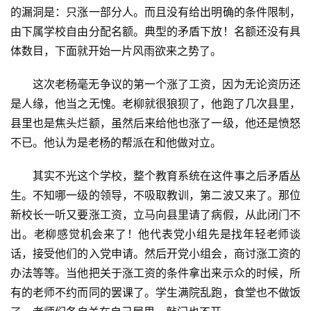
的漏洞是：只涨一部分人。而且没有给出明确的条件限制，
由下属学校自由分配名额。典型的矛盾下放！名额还没有具
体数目，下面就开始一片风雨欲来之势了。
这次老杨毫无争议的第一个涨了工资，因为无论资历还
是人缘，他当之无愧。老柳就很狼狈了，他跑了几次县里，
县里也是焦头烂额，虽然后来给他也涨了一级，他还是愤怒
不已。他认为是老杨的帮派在和他做对立。
其实不光这个学校，整个教育系统在这件事之后矛盾丛
生。不知哪一级的领导，不吸取教训，第二波又来了。那位
新校长一听又要涨工资，立马向县里请了病假，从此闭门不
出。老柳感觉机会来了！他代表党小组先是找年轻老师谈
话，接受他们的入党申请。然后开党小组会，商讨涨工资的
办法等等。当他把关于涨工资的条件拿出来示众的时候，所
有的老师不约而同的罢课了。学生满院乱跑，食堂也不做饭