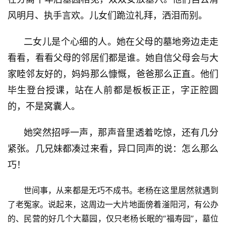
风明月、执手言欢。儿女们跪泣礼拜，洒泪而别。
二女儿是个心细的人。她在父母的墓地旁边走走
看看，看看父母的邻居们都是谁。她自信父母会与大
家睦邻友好的，妈妈那么慷慨，爸爸那么正直。他们
毕生登台授课，站在人前都是板板正正，字正腔圆
的，不是窝囊人。
她突然招呼一声，那声音里透着吃惊，还有几分
紧张。几兄妹都凑过来看，异口同声的说：怎么那么
巧！
世间事，从来都是无巧不成书。老杨在这里居然就遇到
了老冤家。说起来，这周边一大片地面傍着滏阳河，有公办
的、民营的好几个大墓园，仅只老杨长眠的“福寿园”，墓位