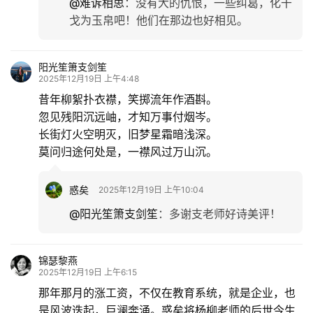
@难诉相思
：
没有大的仇恨，一些纠葛，化干
戈为玉帛吧！他们在那边也好相见。
阳光笙箫支剑笙
2025年12月19日 上午4:48
昔年柳絮扑衣襟，笑掷流年作酒斟。
忽见残阳沉远岫，才知万事付烟岑。
长街灯火空明灭，旧梦星霜暗浅深。
莫问归途何处是，一襟风过万山沉。
惑矣
2025年12月19日 上午10:04
@阳光笙箫支剑笙
：
多谢支老师好诗美评！
锦瑟黎燕
2025年12月19日 上午6:15
那年那月的涨工资，不仅在教育系统，就是企业，也
是风波迭起，巨澜奔涌。惑矣将杨柳老师的后世今生