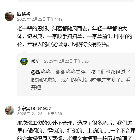
四格格
2025年12月22日 下午4:49
老一辈的恩怨、纠葛都随风而去，年轻一辈都识大
体，记恩典，一家顺手扫扫墓，一家墓前供上同样的
花，年轻人的心宽似海，明朗得没有疙瘩。
惑矣
2025年12月22日 下午5:25
@四格格
：
谢谢格格美评！孩子们也都经过了
职场的锤炼，现在的卷比那时候厉害多了。看
开吧！
李宗宾19481957
2025年12月22日 下午5:59
那次涨工资的设计不合理，造成了很多矛盾，我们这
里有郁闷的，得病的，打架的，上访的……一个不合理
的方案搅得周天寒彻，老师文章把那一段历史梳理了