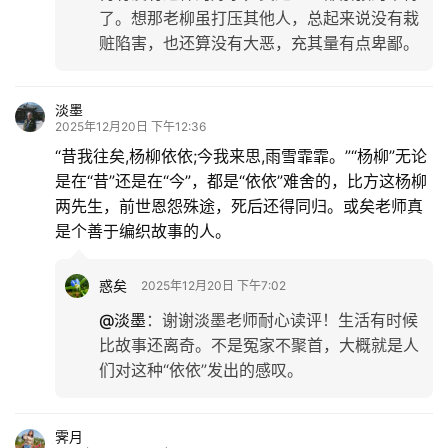
了。想那老柳虽打压其他人，总起来说没有栽
赃陷害，也还算没有大恶，充其量有点卑鄙。
淡墨
2025年12月20日 下午12:36
“昔我往矣,杨柳依依;今我来思,雨雪霏霏。”“杨柳”无论
是在“昔”还是在“今”，都是“依依”难舍的，比方这杨柳
两先生，前世恩怨殊途，死后还得同归。或矣老师真
是个善于编织故事的人。
惑矣
2025年12月20日 下午7:02
@淡墨
：
谢谢淡墨老师耐心读评！生活有时候
比故事还离奇。不是冤家不聚首，大概就是人
们对这种“依依”发出的感叹。
霁月