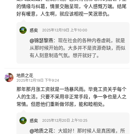
的情缘与纠葛，情景交融呈现，令人感慨万端。结尾
好有暖意，人生啊，就应该相视一笑泯恩仇。
惑矣
2025年12月19日 上午10:00
@锦瑟黎燕
：
现在社会的各种内卷虚耗，就是
从那时候开始的。大多并不是资源奇缺，而似
有人刻意制造气氛。想开就好了。
地质之花
2025年12月19日 下午9:24
那年那月涨工资就是一场暴风雨。毕竟工资关乎每个
人的生活，只要不采用非正常手段，争一争也是人之
常情。但愿他们重新做邻居，能和睦相处。
惑矣
2025年12月20日 上午10:25
@地质之花
：
大姐好！那时候人是真困难，所