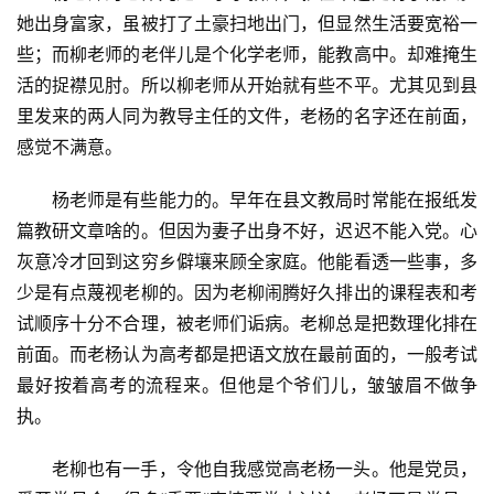
她出身富家，虽被打了土豪扫地出门，但显然生活要宽裕一
些；而柳老师的老伴儿是个化学老师，能教高中。却难掩生
活的捉襟见肘。所以柳老师从开始就有些不平。尤其见到县
里发来的两人同为教导主任的文件，老杨的名字还在前面，
感觉不满意。
杨老师是有些能力的。早年在县文教局时常能在报纸发
篇教研文章啥的。但因为妻子出身不好，迟迟不能入党。心
灰意冷才回到这穷乡僻壤来顾全家庭。他能看透一些事，多
少是有点蔑视老柳的。因为老柳闹腾好久排出的课程表和考
试顺序十分不合理，被老师们诟病。老柳总是把数理化排在
前面。而老杨认为高考都是把语文放在最前面的，一般考试
最好按着高考的流程来。但他是个爷们儿，皱皱眉不做争
执。
老柳也有一手，令他自我感觉高老杨一头。他是党员，