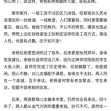
伤心地了。就这样，老杨和老柳曲终人散，各投其林。
那年那月，一级工资不过区区几块钱。但那是长久死水
深潭后的一丝微澜、一线希望，人们需要钱，同时更需要被
看见、被认同。被抛下的焦灼、不公平的愤怒，爆发也是必
然。想想上边在财政紧张之际制定这样的涨工资方式，高估
人性，也是有点蠢。还不如不涨！
老杨在局里悠闲的过了些年，后来更是怡然弄孙，身体
愈发健壮。老柳在县师范没几年，因为正牌师范院校的学生
大批入职，县师范完成了历史使命，也就解散了。他虽赋
闲，但心不静，对儿女婚配不满意。身体也不太好。两人同
在一个县城，互不来往。老杨家时常有老友聚会，学生来
访，但都不提老柳的信息。
后来，两家都随儿女搬来市里，仍然也没有来往。四十
年了，两人都从血气方刚到耄耋老翁。好巧不巧，居然在一