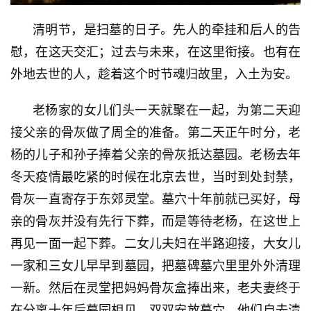
清明节，是扫墓的日子。先人的牵挂和后人的告
慰，在这天交汇；过去与未来，在这里衔接。也有在
外地去世的人，趁着这个时节魂归故里，入土为安。
老杨家的女儿们头一天就聚在一起，为第二天迎
接父亲的骨灰做了周全的准备。第二天正午时分，老
杨的儿子和孙子捧着父亲的骨灰抵达墓园。老杨去年
冬天疫情最吃紧的时候在北京去世，当时到处封禁，
骨灰一直寄存于东郊灵堂。墓穴十年前就已买好，母
亲的骨灰并没有先行下葬，而是等待老杨，在这世上
再见一面一起下葬。二女儿夫妇在半路迎接，大女儿
一家和三女儿早早到墓园，把墓碑墓穴里里外外清理
一新。然后在灵堂把妈妈骨灰盒捧出来，老夫妻终于
在分离十年后墓园相见，双双安放墓穴。他们自去清