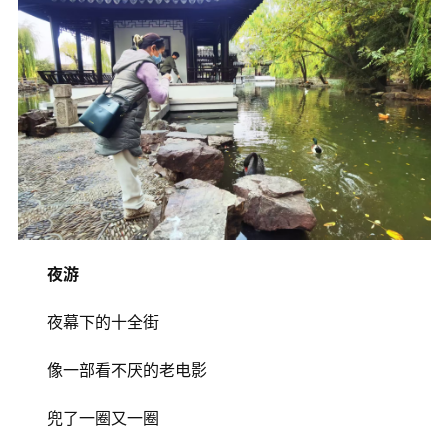
夜游
夜幕下的十全街
​像一部看不厌的老电影
​兜了一圈又一圈