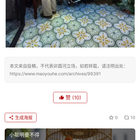
题
更
多
本文来自投稿，不代表卯酉河立场，如若转载，请注明出处：
https://www.maoyouhe.com/archives/99391
赞
(10)
生成海报
0
10
小聪明要不得