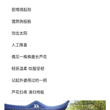
​伲喂得起劲
​饿煞驹投胎
​勿出太阳
​人工降喜
​偶见一株株瘦长芦花
轻抚温柔 叹服坚韧
​记起外婆用过的一把
​芦花扫帚 ​清扫地板