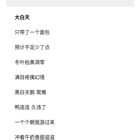
大白天
只带了一个面包
​预计不足少了点
​冬叶枯黄凋零
​满目疮痍幻境
​黑白天鹅 鸳鸯
鸭连连 久违了
​一个个朝我游过来
​冲着牛奶香甜滋滋