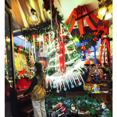
生
活
情
感
旅
游
登录
注册
育
儿
娱
乐
专