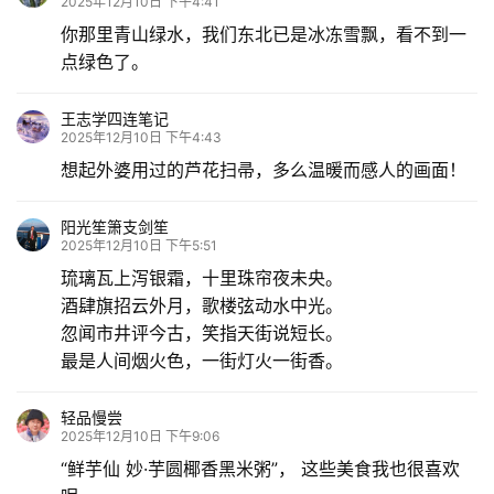
2025年12月10日 下午4:41
你那里青山绿水，我们东北已是冰冻雪飘，看不到一
点绿色了。
王志学四连笔记
2025年12月10日 下午4:43
想起外婆用过的芦花扫帚，多么温暖而感人的画面！
阳光笙箫支剑笙
2025年12月10日 下午5:51
琉璃瓦上泻银霜，十里珠帘夜未央。
酒肆旗招云外月，歌楼弦动水中光。
忽闻市井评今古，笑指天街说短长。
最是人间烟火色，一街灯火一街香。
轻品慢尝
2025年12月10日 下午9:06
“鲜芋仙 妙·芋圆椰香黑米粥”， 这些美食我也很喜欢