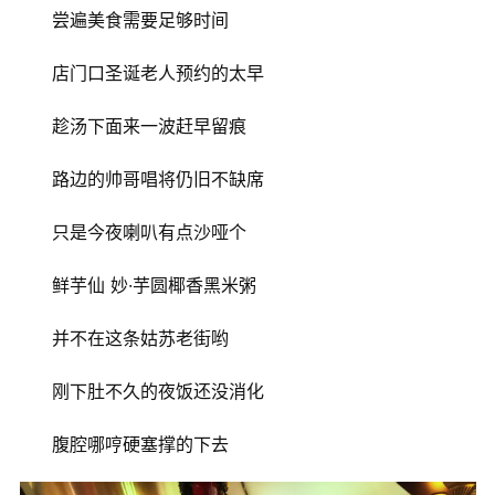
​尝遍美食需要足够时间
店门口圣诞老人预约的太早
趁汤下面来一波赶早留痕
路边的帅哥唱将仍旧不缺席
只是今夜喇叭有点沙哑个
​鲜芋仙 妙·芋圆椰香黑米粥
​并不在这条姑苏老街哟
首
页
​刚下肚不久的夜饭还没消化
腹腔​哪哼硬塞撑的下去
文
化