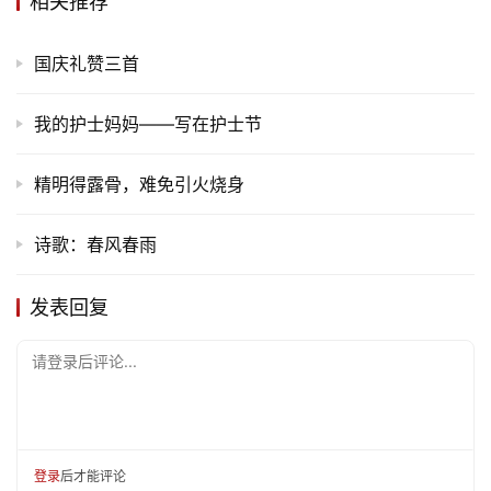
相关推荐
国庆礼赞三首
我的护士妈妈——写在护士节
精明得露骨，难免引火烧身
诗歌：春风春雨
首
发表回复
页
请登录后评论...
文
化
登录
后才能评论
生