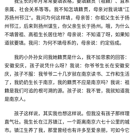
我生长的年月常常要填表格，要填籍贯（祖籍）、直系
亲属、社会关系等等。我不知怎填籍贯，母亲对我说填“江
苏扬州邗江”。我问为何这样填，母亲答：你祖父生长于扬
州邗江，后来到扬州谋生，你父亲生长于扬州。哦，为什么
不填曾祖、高祖生长居住地？母亲说：不知道了呀，如果知
道就要填。我问：为何不填母系的，母亲说：约定俗成。
我的小外孙女问我她籍贯是什么，我不加思索的回答：
安徽安庆，孩子说凭什么呀？我说：你爷爷生长在安徽安
庆，孩子不服：我爷爷二十几岁就在南京读书、工作和生活
了，我奶奶生长于南京，我的籍贯不应是南京吗？我说：祖
籍是我们可追的根可溯的源。孩子说：我不管，我就知道我
是南京人。
孩子这样说，其实我也想这样说。但我没有孩子那样理
直气壮。我生长在江苏镇江，一个距离南京六七十公里的城
市。镇江生养了我，那里曾经也有许多至爱亲朋，可如今它