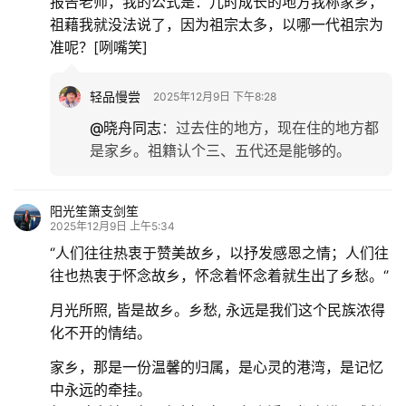
报告老师，我的公式是：儿时成长的地方我称家乡，
更
祖藉我就没法说了，因为祖宗太多，以哪一代祖宗为
多
准呢？[咧嘴笑]
轻品慢尝
2025年12月9日 下午8:28
@晓舟同志
：
过去住的地方，现在住的地方都
是家乡。祖籍认个三、五代还是能够的。
阳光笙箫支剑笙
2025年12月9日 上午5:34
‘’人们往往热衷于赞美故乡，以抒发感恩之情；人们往
往也热衷于怀念故乡，怀念着怀念着就生出了乡愁。‘’
月光所照, 皆是故乡。乡愁, 永远是我们这个民族浓得
化不开的情结。
家乡，那是一份温馨的归属，是心灵的港湾，是记忆
中永远的牵挂。