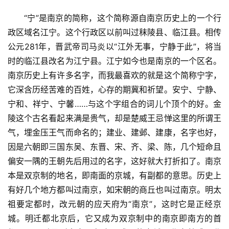
“宁”是南京的简称，这个简称源自南京历史上的一个行
政区域名江宁。这个行政区以前叫过秣陵县、临江县。相传
公元281年，晋武帝司马炎以“江外无事，宁静于此”，将当
时的临江县改名为江宁县。江宁如今也是南京的一个区名。
南京历史上有许多名字，而我最喜欢的就是这个简称宁字，
它深含历经苦难的百姓，心存的期冀和祈望。安宁、宁静、
宁和、祥宁、宁馨……与这个字组合的词儿个顶个的好。金
陵这个古名看起来满是贵气，却是楚威王忌惮这里的所谓王
气，埋金压王气而命名的；建业、建邺、建康，名字也好，
因是六朝即三国东吴、东晋、宋、齐、梁、陈，几个短命且
偏安一隅的王朝先后用过的名字，这好就大打折扣了。南京
本是双京制的地名，即南面的京城，有副都的意思。历史上
有好几个地方都叫过南京，如宋朝的商丘也叫过南京。明太
祖要定都时，改元朝的应天府为“南京”，这时它是正经京
城。明迁都北京后，它又成为双京制中的南京即南方的首