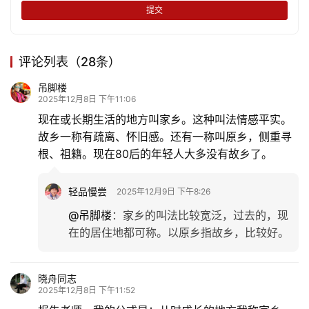
活
提交
情
评论列表（28条）
感
吊脚楼
2025年12月8日 下午11:06
旅
游
现在或长期生活的地方叫家乡。这种叫法情感平实。
故乡一称有疏离、怀旧感。还有一称叫原乡，侧重寻
登录
注册
根、祖籍。现在80后的年轻人大多没有故乡了。
育
儿
轻品慢尝
2025年12月9日 下午8:26
娱
@吊脚楼
：
家乡的叫法比较宽泛，过去的，现
乐
在的居住地都可称。以原乡指故乡，比较好。
专
晓舟同志
题
2025年12月8日 下午11:52