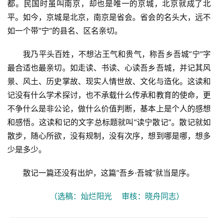
都。民国时虽叫南京，却也是唯一的京城，北京就成了北
平。如今，京城是北京，南京是省会。省会的名头大，远不
如一个带“宁”的县名、区名亲切。
我乃平头百姓，不想沾王气和贵气，称吾乡吾城“宁”字
最合适也最亲切。如走读、书读、心读吾乡吾城，并记其风
景、风土、历史掌故、现实人情世故、文化与造化。这读和
记没有什么学术探讨，也不承载什么传承和教育的使命，更
不争什么是非公论，做什么价值判断，基本上是个人的感想
和感悟。这读和记的文字总标题就叫“读宁散记”。散记就如
散步，随心所欲，没有规制，没有次序，想到哪是哪，想多
少是多少。
散记一篇还没有出炉，这篇“吾乡·吾城”就当是序。
（选稿：灿烂阳光    审核：晓舟同志）