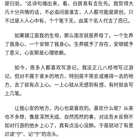
是归处。”‌这诗句端出来，看，白居易有言在先。我觉得大
凡十分共情的话，不必追问是谁言，人人都可能是原创，只
不过是人人心中有，个个笔下无，由某个名人代言了而已。
如果镇江是我的生母，那么南京就是养母了。一个生养
了我身心，一个安顿了我身心。生养赋予了存在，安顿赋予
了意义，心安那是心理依赖。
如今，很多人都喜欢写游记。我没正儿八经地写过游
记，但对不属于家乡的地方，特别是不常去或难得一去的地
方，去了就有点上心。一上心就从无感到有感，有时就会写
上几笔。
让我心安的地方，内心也是喜欢的。喜欢什么呢？从来
也不多想，像是浑然天成、自然而然的事，对这吾乡反倒不
如对行游的他乡上心了，真有点没心没肺。于是就动了有意
识读“宁”、记“宁”的念头。