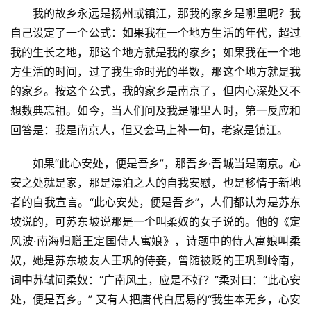
我的故乡永远是扬州或镇江，那我的家乡是哪里呢？我
自己设定了一个公式：如果我在一个地方生活的年代，超过
我的生长之地，那这个地方就是我的家乡；如果我在一个地
方生活的时间，过了我生命时光的半数，那这个地方就是我
的家乡。按这个公式，我的家乡是南京了，但内心深处又不
想数典忘祖。如今，当人们问及我是哪里人时，第一反应和
回答是：我是南京人，但又会马上补一句，老家是镇江。
如果“此心安处，便是吾乡”，那吾乡·吾城当是南京。心
安之处就是家，那是漂泊之人的自我安慰，也是移情于新地
者的自我宣言。“此心安处，便是吾乡”，人们都认为是苏东
坡说的，可苏东坡说那是一个叫柔奴的女子说的。他的《定
风波·南海归赠王定国侍人寓娘》，诗题中的侍人寓娘叫柔
奴，她是苏东坡友人王巩的侍妾，曾随被贬的王巩到岭南，
词中苏轼问柔奴：“广南风土，应是不好？”柔对曰：“此心安
处，便是吾乡。” 又有人把唐代白居易的“我生本无乡，心安