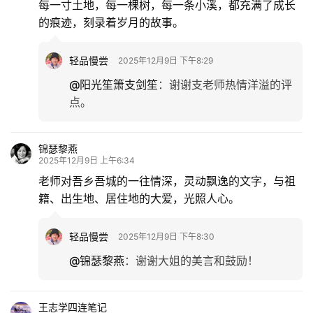
每一寸土地，每一棵树，每一条小溪，都充满了成长
的痕迹，刻录着岁月的故事。
轻品慢尝
2025年12月9日 下午8:29
@阳光笙箫支剑笙
：
谢谢支老师热情洋溢的评
点。
锦瑟黎燕
2025年12月9日 上午6:34
老师对吾乡吾城的一往情深，灵动飘逸的文字，与祖
籍、出生地、居住地的大爱，光照人心。
轻品慢尝
2025年12月9日 下午8:30
@锦瑟黎燕
：
谢谢大姐的美言和鼓励！
王志学四连笔记