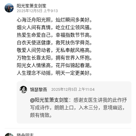
阳光笙箫支剑笙
2025年12月5日 上午9:13
心海泛舟阳光照，灿烂瞬间多美好。
烟火人间有真情，屹立红尘领风骚。
热爱生命爱自己，幸福指数节节高。
白衣天使送健康，救死扶伤学舜尧。
敬爱人间劳动者，无私奉献风格高。
万物生长靠太阳，拥有世界入怀抱。
阳光女人情愫高，花开似锦起春潮。
人生理念不动摇，明天一定更美好。
锦瑟黎燕
2025年12月5日 上午11:04
@阳光笙箫支剑笙
：
感谢支医生讲我的此作抒
写成诗作，朗朗上口，入木三分，意境幽远，
颇有情致。
晓舟同志