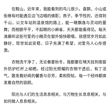
在鞍山，近年来，我能看到的鸟儿很少。喜鹊，小山或
街巷有时能遇见边飞边唱的倩影；燕子，季节性的，还得到
千山，公交车站到温泉馆的路上，能一睹飘逸与灵动的曼
舞；而相貌平平，不起眼的小麻雀，天天都能看得见。每天
清晨听这些可爱的小精灵在窗外愉快歌唱，就感觉岁月如此
静好，现世如此安稳，日子充满了希望，对爱鸟人心存感
激。
衣物洗干净了，无论春夏秋冬，我都要在晴天挂到南窗
外防护栏杆上晾晒。经过阳光照耀的衣物干透后，有了活
气，散发着好闻的馨香与芬芳，柔和熨帖，每一个经纬都焕
发着自然的容颜。
阳光与人们的生活息息相关，与万物生长息息相关，与
如何做人息息相关。