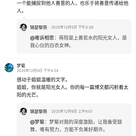
一个能捕捉到他人善意的人，也乐于将善意传递给他
育
人。
儿
锦瑟黎燕
2025年12月5日 下午3:38
娱
乐
@难诉相思
：
蒋院是上善若水的阳光女人，是
我心仪的白衣女神。
专
题
梦菊
2025年12月5日 下午4:24
更
感动于姐姐温暖的文字。
多
姐姐，你就是阳光女人。你的每一篇博文都闪射着太
阳的光芒。
锦瑟黎燕
2025年12月6日 上午6:01
@梦菊
：
梦菊对我的深度激励，让我备受鼓
舞，唯有努力，方能不负美好期许。