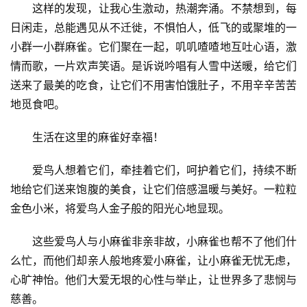
这样的发现，让我心生激动，热潮奔涌。不禁想到，每
日闲走，总能遇见从不迁徙，不惧怕人，低飞的或聚堆的一
小群一小群麻雀。它们聚在一起，叽叽喳喳地互吐心语，激
情而歌，一片欢声笑语。是诉说吟唱有人雪中送暖，给它们
送来了最美的吃食，让它们不用害怕饿肚子，不用辛辛苦苦
地觅食吧。
生活在这里的麻雀好幸福！
爱鸟人想着它们，牵挂着它们，呵护着它们，持续不断
地给它们送来饱腹的美食，让它们倍感温暖与美好。一粒粒
金色小米，将爱鸟人金子般的阳光心地显现。
这些爱鸟人与小麻雀非亲非故，小麻雀也帮不了他们什
么忙，而他们却亲人般地疼爱小麻雀，让小麻雀无忧无虑，
心旷神怡。他们大爱无垠的心性与举止，让世界多了悲悯与
慈善。