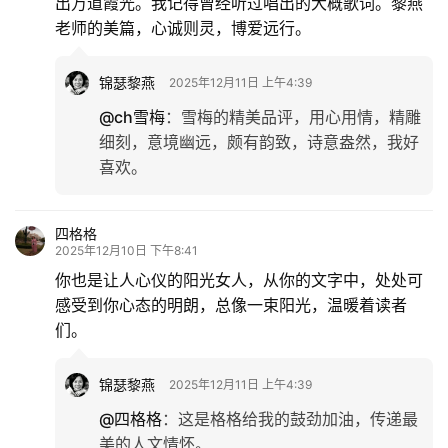
出万道霞光。我记得曾经听过唱出的大概歌词。黎燕
老师的美篇，心诚则灵，博爱远行。
锦瑟黎燕
2025年12月11日 上午4:39
@ch雪梅
：
雪梅的精美品评，用心用情，精雕
细刻，意境幽远，颇有韵致，诗意盎然，我好
喜欢。
四格格
2025年12月10日 下午8:41
你也是让人心仪的阳光女人，从你的文字中，处处可
感受到你心态的明朗，总像一束阳光，温暖着读者
们。
锦瑟黎燕
2025年12月11日 上午4:39
@四格格
：
这是格格给我的鼓劲加油，传递最
美的人文情怀。