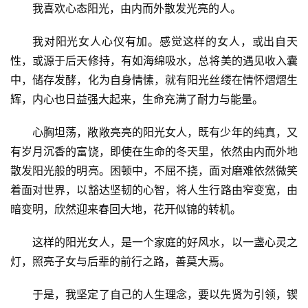
我喜欢心态阳光，由内而外散发光亮的人。
我对阳光女人心仪有加。感觉这样的女人，或出自天
性，或源于后天修持，有如海绵吸水，总将美的遇见收入囊
中，储存发酵，化为自身情愫，就有阳光丝缕在情怀熠熠生
辉，内心也日益强大起来，生命充满了耐力与能量。
心胸坦荡，敞敞亮亮的阳光女人，既有少年的纯真，又
有岁月沉香的富饶，即使在生命的冬天里，依然由内而外地
散发阳光般的明亮。困顿中，不屈不挠，面对磨难依然微笑
着面对世界，以豁达坚韧的心智，将人生行路由窄变宽，由
暗变明，欣然迎来春回大地，花开似锦的转机。
这样的阳光女人，是一个家庭的好风水，以一盏心灵之
灯，照亮子女与后辈的前行之路，善莫大焉。
于是，我坚定了自己的人生理念，要以先贤为引领，锲