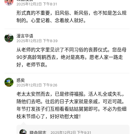
2025年12月2日 下午8:31
形式真的不重要，旧风俗、新风俗，也不知是怎么规
制的。心里记着、念着故人就好。
漫言华语
2025年12月2日 下午8:39
从老师的文字里见识了不同习俗的丧葬仪式。您岳母
90岁高龄驾鹤西去，绝对是高寿。愿老人家一路走
好，老师节哀。
惑矣
2025年12月2日 下午9:26
老太太安然而去，已是修得福报。活人礼全或失礼，
随他们去吧。往后的日子大家就是亲戚，可近可疏。
年节打发孩子们互相看看姑姑舅舅即可。不必为些细
枝末节烦心了，好好劝慰大嫂！
晓舟同志
2025年12月2日 下午9:31