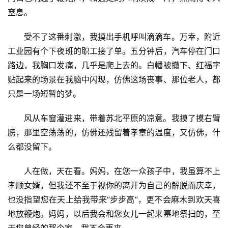
窒息。
受不了这番刺激，我摸出手机呼叫滴滴车。万幸，附近
工业园有个下夜班的职工接了单。五分钟后，汽车停在门口
首
路边，我胸口发痛，几乎是爬上去的。白幡被撤下、红福字
页
贴起来的场景在我脑中闪现，仿佛这场丧事、那位老人，都
只是一场短暂的梦。
文
化
风从车窗灌进来，带着苏北平原的凉意。我摸了摸右臂
膀，那里空荡荡的，仿佛还残留着孝章的温度，又仿佛，什
生
么都没留下。
活
人在做，天在看。妈妈，在您一众孩子中，我虽算不上
情
孝顺女婿，但我还不至于视你的离开为自己的解脱而庆幸，
感
也没指望您在天上给我带来“步步高”，更不会麻木到欢天喜
地放鞭炮。妈妈，以后我会和您女儿一起来墓地祭扫的，至
旅
于您曾经的那个家，我不会再来。