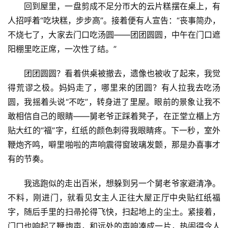
回到屋里，一盘剪成不足分帀大的云片糕摆在桌上，有
人招呼着“吃块糕，步步高”。接着便有人宣告：“丧事简办，
不烧七了，大家去门口吃汤圆——团团圆圆，中午在门口遮
阳棚里吃正席，一次性了结。”
团团圆圆？看着供桌被撤去，遗像也被收了起来，我觉
得荒谬之极。妈妈走了，哪里来的团圆？有人拉我去吃汤
圆，我摇着头说“不吃”，转身进了里屋。眼前的景象让我不
敢相信自己的眼睛——舅老爷正踩着凳子，在正堂立櫃上方
贴大红的“福”字，红纸的颜色刺得我眼睛疼。下一秒，室外
鞭炮齐鸣，噼里啪啦的声响震得窗玻璃发颤，那是办喜事才
有的节奏。
我逃跑似的走出百米，想躲到另一个舅老爷家避清净。
不料，刚进门，就看见女主人正往大屋正厅中央贴红纸福
字，随后手里的扫帚抡得飞快，扫起地上的尘土。紧接着，
门口也响起了鞭炮声，和远处的声响凑成一片，热闹得令人