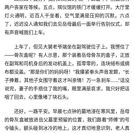
两户丧家在等候。五点，殡仪馆的铁门才缓缓打开。大厅里
灯火通明，近百人干坐着，空气里满是压抑的沉默。六点
了，迟迟没人通知我们去见岳母最后一面举行告别仪式，却
有声音喊我们上车。
上车了，但见大舅老爷端坐在副驾驶位子上。我愣住了
——骨灰盒呢？有人示意，那个装着岳母骨灰的盒子，正放
在副驾和司机身后的发动机盖上，孤零零的，连块绒布或绸
布都没盖。“那是你们的妈妈呀！”我攥紧拳头声音发颤，“长
子捧着，其他子女围守着这才叫亲情！万一急刹车……”话没
说完，妻子的手捂住了我的嘴，眼里满是哀求，我只好把话
咽了回去，心里像堵了块石头。
还好，一路平安。早晨七点钟的墓地浸在寒风里，岳母
的骨灰盒被放进岳父墓里预留的位置，我们跟着“师傅”的号
令磕头，额头碰到冰冷的地上，这才真切地意识到，老人真