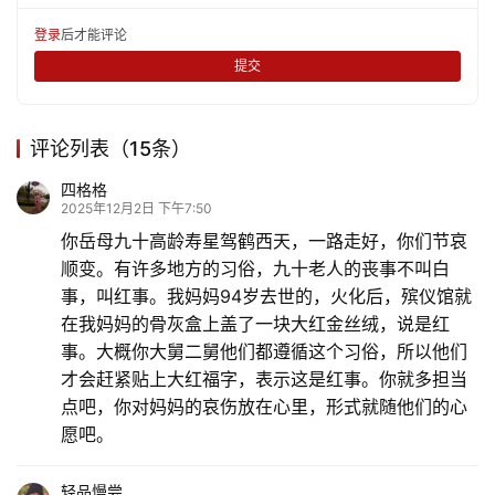
登录
后才能评论
提交
评论列表（15条）
四格格
2025年12月2日 下午7:50
你岳母九十高龄寿星驾鹤西天，一路走好，你们节哀
顺变。有许多地方的习俗，九十老人的丧事不叫白
事，叫红事。我妈妈94岁去世的，火化后，殡仪馆就
在我妈妈的骨灰盒上盖了一块大红金丝绒，说是红
事。大概你大舅二舅他们都遵循这个习俗，所以他们
才会赶紧贴上大红福字，表示这是红事。你就多担当
点吧，你对妈妈的哀伤放在心里，形式就随他们的心
愿吧。
轻品慢尝