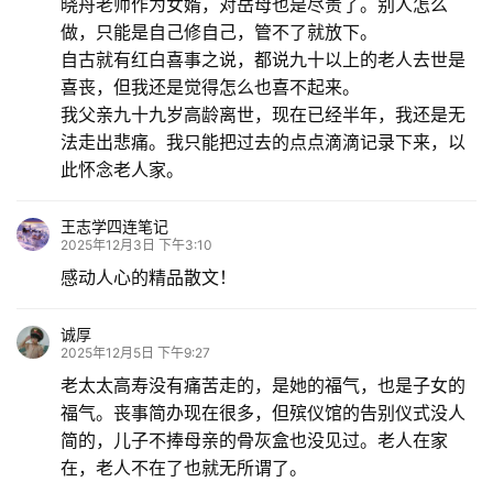
晓舟老师作为女婿，对岳母也是尽责了。别人怎么
做，只能是自己修自己，管不了就放下。
自古就有红白喜事之说，都说九十以上的老人去世是
喜丧，但我还是觉得怎么也喜不起来。
我父亲九十九岁高龄离世，现在已经半年，我还是无
法走出悲痛。我只能把过去的点点滴滴记录下来，以
此怀念老人家。
王志学四连笔记
2025年12月3日 下午3:10
感动人心的精品散文！
诚厚
2025年12月5日 下午9:27
老太太高寿没有痛苦走的，是她的福气，也是子女的
福气。丧事简办现在很多，但殡仪馆的告别仪式没人
简的，儿子不捧母亲的骨灰盒也没见过。老人在家
在，老人不在了也就无所谓了。