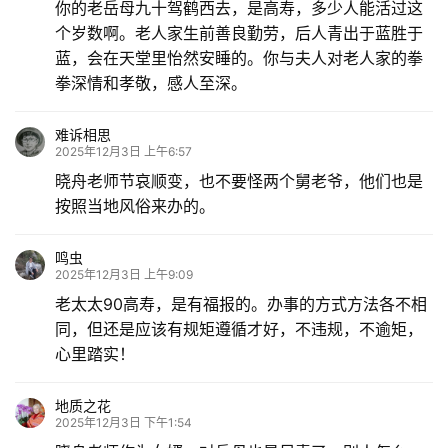
你的老岳母九十驾鹤西去，是高寿，多少人能活过这
个岁数啊。老人家生前善良勤劳，后人青出于蓝胜于
蓝，会在天堂里怡然安睡的。你与夫人对老人家的拳
拳深情和孝敬，感人至深。
难诉相思
2025年12月3日 上午6:57
晓舟老师节哀顺变，也不要怪两个舅老爷，他们也是
按照当地风俗来办的。
鸣虫
2025年12月3日 上午9:09
老太太90高寿，是有福报的。办事的方式方法各不相
同，但还是应该有规矩遵循才好，不违规，不逾矩，
心里踏实！
地质之花
2025年12月3日 下午1:54