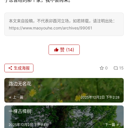
游
登录
注册
育
本文来自投稿，不代表卯酉河立场，如若转载，请注明出处：
儿
https://www.maoyouhe.com/archives/99061
娱
赞
(14)
乐
专
生成海报
0
15
题
路边无名花
更
多
上一篇
2025年12月2日 下午2:28
一棵古樟树
2025年12月2日 下午9:48
下一篇