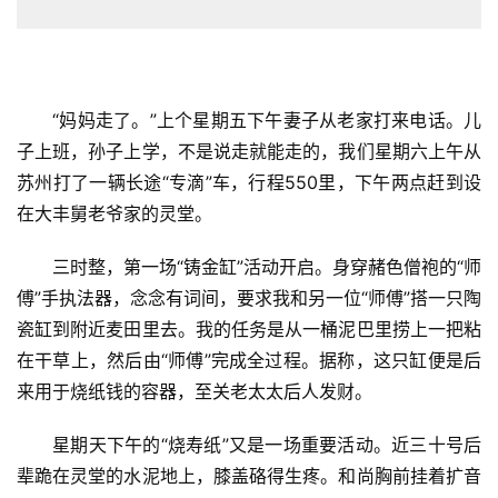
“妈妈走了。”上个星期五下午妻子从老家打来电话。儿
子上班，孙子上学，不是说走就能走的，我们星期六上午从
苏州打了一辆长途“专滴”车，行程550里，下午两点赶到设
在大丰舅老爷家的灵堂。
三时整，第一场“铸金缸”活动开启。身穿赭色僧袍的“师
傅”手执法器，念念有词间，要求我和另一位“师傅”搭一只陶
瓷缸到附近麦田里去。我的任务是从一桶泥巴里捞上一把粘
在干草上，然后由“师傅”完成全过程。据称，这只缸便是后
来用于烧纸钱的容器，至关老太太后人发财。
星期天下午的“烧寿纸”又是一场重要活动。近三十号后
辈跪在灵堂的水泥地上，膝盖硌得生疼。和尚胸前挂着扩音