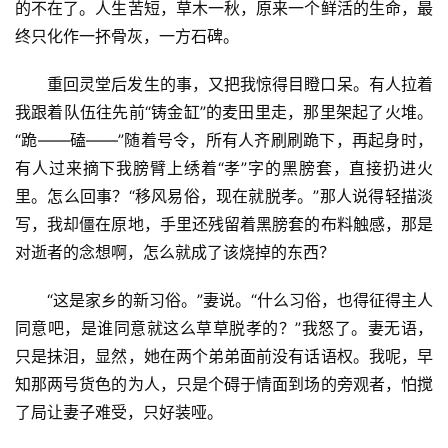
的不在了。人生苦短，草木一秋，原来一个鲜活的生命，最
终只化作一抔骨灰，一方石碑。
重回灵堂后发生的事，又把我惊得目瞪口呆。有人拉着
我跟着队伍往先前“铸金缸”的麦田里走，那里架起了火堆。
“跪——磕——”随着号令，所有人齐刷刷跪下，再起身时，
有人过来摘下我膀臂上绣着“孝”字的黑膀套，直接扔进火
里。怎么回事？“移风易俗，现在就脱孝。”那人说得轻描淡
写，我却僵在原地，手里还残留着黑膀套的布料触感，那是
对逝者的念想啊，怎么就成了该烧掉的东西？
“这是家乡的新习俗。”妻说。“什么习俗，也得征得主人
同意吧，是谁同意就这么草草脱孝的？”我怒了。妻无语，
只是抺泪，显然，她在两个弟弟面前没有话语权。我呢，早
知那两号货色的为人，只是个碍于情面到场的旁观者，怕搅
了局让妻子难受，只好装哑。