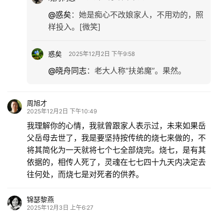
@惑矣
：
她是痴心不改娘家人，不用劝的，照
样投入。[微笑]
惑矣
2025年12月2日 下午9:58
@晓舟同志
：
老大人称“扶弟魔”。果然。
周旭才
2025年12月2日 下午10:49
我理解你的心情，我就曾跟家人表示过，未来如果岳
父岳母去世了，我是要坚持按传统的烧七来做的，不
将其简化为一天就将七个七全部烧完。烧七，是有其
依据的，相传人死了，灵魂在七七四十九天内决定去
往何处，而烧七是对死者的供养。
锦瑟黎燕
2025年12月3日 上午6:27