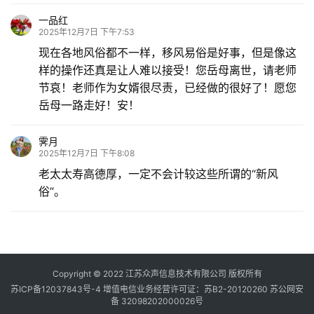
一品红
2025年12月7日 下午7:53
现在各地风俗都不一样，移风易俗是好事，但是像这
样的操作还真是让人难以接受！您岳母离世，请老师
节哀！老师作为女婿很尽责，已经做的很好了！愿您
岳母一路走好！安！
霁月
2025年12月7日 下午8:08
老太太寿高德厚，一定不会计较这些所谓的“新风
俗”。
Copyright © 2022 江苏众声信息技术有限公司 版权所有
苏ICP备12037843号-4
增值电信业务经营许可证：苏B2-20120260
苏公网安
备 32098202000026号