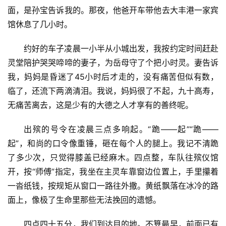
面，是孙宝告诉我的。那夜，他爸开车带他去大丰港一家宾
馆休息了几小时。
约好的车子凌晨一小半从小城出发，我按约定时间赶赴
灵堂陪护哭哭啼啼的妻子，为岳母守了个把小时灵。妻告诉
我，妈妈是昏迷了45小时后才走的，没有痛苦但似有数，
临了，还流下两滴清泪。我说，妈妈很了不起，九十高寿，
无痛苦离去，这是少有的大德之人才享有的善终呢。
出殡的号令在凌晨三点多响起。“跪——起”“跪——
起”，和尚的口令像重锤，砸在每个人的腿上。我记不清跪
了多少次，只觉得膝盖已经麻木。四点整，车队往殡仪馆
开，按“师傅”指定，我坐在主灵车靠窗边位置上，手里攥着
一沓纸钱，按规矩从窗口一路往外撒。黄纸飘落在冰冷的路
面上，像极了生命里那些无法挽回的遗憾。
四点四十五分，我们到达目的地。不算最早，前面已有