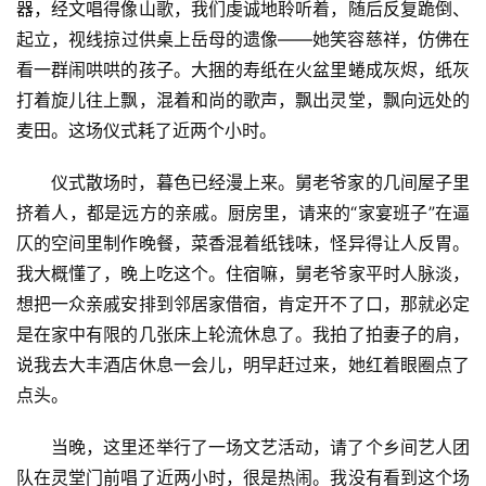
器，经文唱得像山歌，我们虔诚地聆听着，随后反复跪倒、
起立，视线掠过供桌上岳母的遗像——她笑容慈祥，仿佛在
看一群闹哄哄的孩子。大捆的寿纸在火盆里蜷成灰烬，纸灰
打着旋儿往上飘，混着和尚的歌声，飘出灵堂，飘向远处的
麦田。这场仪式耗了近两个小时。
仪式散场时，暮色已经漫上来。舅老爷家的几间屋子里
挤着人，都是远方的亲戚。厨房里，请来的“家宴班子”在逼
仄的空间里制作晚餐，菜香混着纸钱味，怪异得让人反胃。
我大概懂了，晚上吃这个。住宿嘛，舅老爷家平时人脉淡，
想把一众亲戚安排到邻居家借宿，肯定开不了口，那就必定
是在家中有限的几张床上轮流休息了。我拍了拍妻子的肩，
说我去大丰酒店休息一会儿，明早赶过来，她红着眼圈点了
点头。
当晚，这里还举行了一场文艺活动，请了个乡间艺人团
队在灵堂门前唱了近两小时，很是热闹。我没有看到这个场