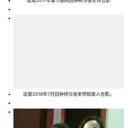
这是2017年春节期间回钟祥与张老师合影
首
页
文
化
生
活
情
感