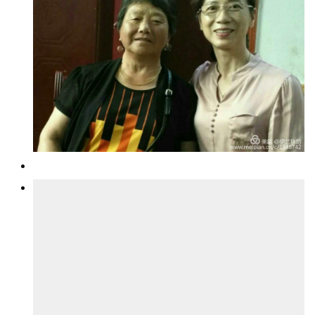
旅
游
登录
注册
育
这是2019年7月回钟祥与张老师和家人合影。
儿
娱
乐
专
题
更
多