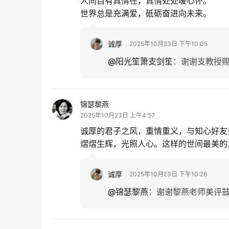
人间自有真情在，真情处处暖心怀。
世界总是充满爱，砥砺奋进向未来。
诚厚
2025年10月23日 下午10:05
@阳光笙箫支剑笙
：
谢谢支教授
锦瑟黎燕
2025年10月23日 上午4:57
诚厚的君子之风，重情重义，与知心好友
熠熠生辉，光照人心。这样的世间最美的
诚厚
2025年10月23日 下午10:28
@锦瑟黎燕
：
谢谢黎燕老师美评