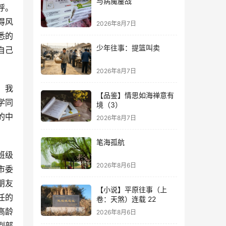
与病魔鏖战
呼。
得风
2026年8月7日
悉的
少年往事：提篮叫卖
自己
2026年8月7日
，我
【品鉴】情思如海禅意有
学同
境（3）
的中
2026年8月7日
笔海孤航
班级
2026年8月6日
市委
朋友
【小说】平原往事（上
任的
卷：天煞）连载 22
高龄
2026年8月6日
副部