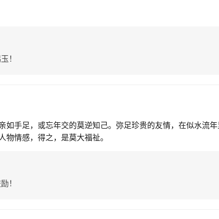
赐玉！
亲如手足，或忘年交的莫逆知己。弥足珍贵的友情，在似水流年
人物情感，得之，是莫大福祉。
鼓励！