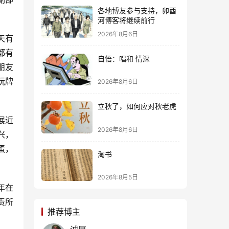
各地博友参与支持，卯酉
。
河博客将继续前行
2026年8月6日
天有
都有
自悟：唱和 情深
朋友
玩牌
2026年8月6日
立秋了，如何应对秋老虎
展近
2026年8月6日
兴，
蛋，
淘书
2026年8月5日
年在
责所
推荐博主