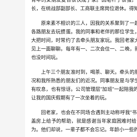
长，在统战部副部长、工商联主席岗位退休。得
原来素不相识的三人，因我的关系聚到了一
各路朋友去玩掼蛋。我的同事和老伴的那位学生
大把时间，时常约了去牵头朋友家玩。我回老家
见上一面聊聊。每年有一、二次会住一、二晚，
也没时间玩。
上午三个朋友准时到，喝茶、聊天。牵头的
况和我所熟悉的朋友们的近况。同事朋友是与学
有叹息，也有惊讶。公司管理层“加班”一起陪
让我的国庆假期有了一次坐着的玩。
回老家，也会在不同场合遇到主动称呼我“
盖房上给予的帮助，就是感谢当年家庭困难时给
为。他们却说，一辈子都不会忘记。年龄小一些