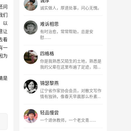
诚厚
还问
诚实做人，厚道处事，问心无愧。
我们
。以
难诉相思
意让
有时治愈，常常帮助，总是安
慰……
去看
有一
四格格
因为
你是我熟悉又陌生的土地，熟悉是
我的父辈在这里布遍了足迹，陌生
是因为我总在梦里遥望你。有幸，
情是
我以这种方式走近了你，你是我的
锦瑟黎燕
根所在，我用文字慢慢认识你、慢
慢熟悉你。
辽宁省作家协会会员，对散文写作
情有独钟。像春天早晨那么朴素，
清新，是我的期许。
轻品慢尝
一个退休教师，一个老文青……