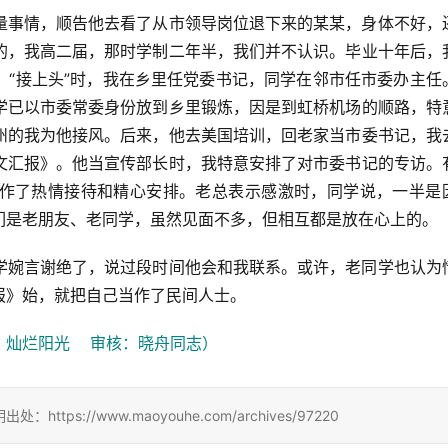
量事情，顺告他去看了从市领导岗位退下来的某某，身体不好，
的，我高二届，那时学制二年半，我们并不认识。毕业十年后，
，“接上头”时，我在乡里任党委书记，同学在邻市任市委办主任
学已以市委常委身份放到乡里锻炼，因是到虹桥机场的顺路，特
州的我为他接风。后来，他去美国培训，回老家当市委书记，我
文汇报》。他当宣传部长时，我特意安排了对市委书记的专访。
作了热情接待和精心安排。老总表示感激时，同学说，一半是
们是老朋友、老同学，虽然见面不多，但相互都是放在心上的。
学婉言谢绝了，说过段时间他会和我联系。或许，老同学也认为
报》始，就把自己当作了民间人士。
灿烂阳光    审核：晓舟同志）
://www.maoyouhe.com/archives/97220