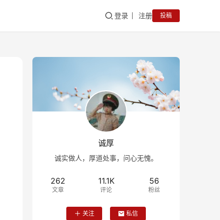
登录
注册
投稿
诚厚
诚实做人，厚道处事，问心无愧。
262
11.1K
56
文章
评论
粉丝
关注
私信