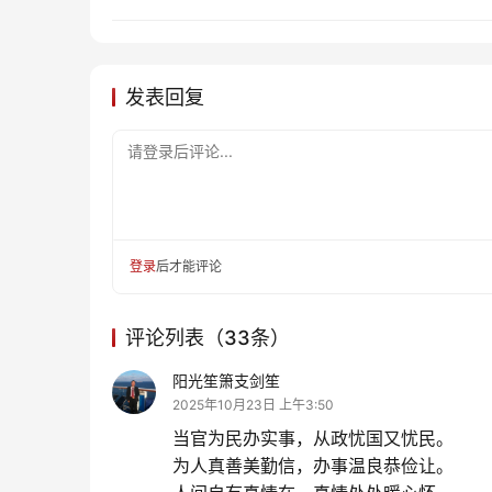
发表回复
请登录后评论...
登录
后才能评论
评论列表（33条）
阳光笙箫支剑笙
2025年10月23日 上午3:50
当官为民办实事，从政忧国又忧民。
为人真善美勤信，办事温良恭俭让。