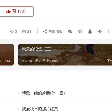
赞
(12)
0
33
生成海报
秋天的记忆（三）
午10:13
2025年10月23日 上午8:15
下
诗歌：缘的片断(外一章)
我爱秋日的那片红黄