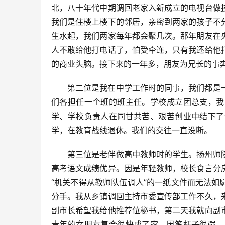
北，八十年代中期调回老家入新成立的电视台做
我们是住楼上楼下的邻居，亲密到两家的孩子不
生水起，我们两家每年都会聚几次。那年朋友在
人不敢给他打电话了，怕受牵连，只有我还给他
的商业头脑。接下来的一年多，朋友为兄长的事
第二位是我在中学工作时的同事，我们都是
们各担任一个班的班主任。学校成立团总支，我
学、学校负责人在同甘共苦、艰苦创业中结下了
学，在教育战线退休。我们的交往一直没断。
第三位是老伴做高中教师时的学生。扬州师
高考语文成绩优异。因是年轻教师，校长食言分
“机关不得从教师队伍调人”的一纸文件而无法
分手。我从乡镇调回主持市委宣传部工作不久，
副市长希望我给他推荐位秘书，第二天我就向副
青年的女朋友复合很快成了家。因笔杆子很强，