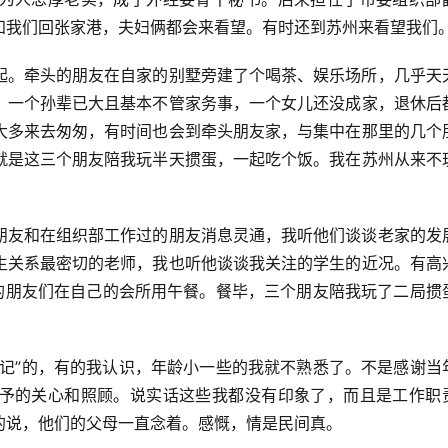
知我们回张家港，夫妇俩都会来看望。有时还到苏州来看望我们
起。牵头的朋友在自家的别墅旁建了个喝茶、娱乐场所，几乎天
，一个孙辈已大且基本不管家务事，一个女儿还没成家，退休后
大多来去匆匆，有时间也会到牵头朋友家，与集中在那里的几个
就是这三个朋友陪我玩半天掼蛋，一起吃个饭。我在苏州从来不
朋友和在组织部工作过的朋友消息灵通，我听他们谈谈老家的发
生关系最密切的老师，我也听他谈谈我关注的学生的近况。有高
我的朋友们在自己的会所用午餐。餐毕，三个朋友陪我玩了二局掼
书记”的，有的我认识，年龄小一些的我就不熟悉了。不是感谢当
予的关心和照顾。说实话这些我都没有印象了，而且是工作职
的说，他们的父母一直念着。感慨，情是民间真。