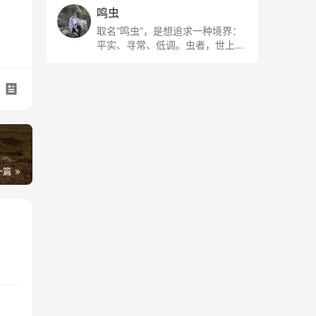
鸣虫
取名“鸣虫”，是想追求一种境界：
平实、寻常、低调。虫者，世上最
最平常的小生物也；虫鸣这种声
音，不尖利，不张扬，浅吟低唱，
是一种天籁。
一篇