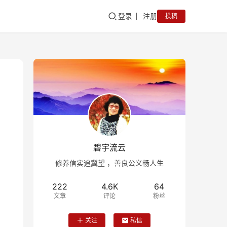
登录
注册
投稿
碧宇流云
修养信实追冀望 ，善良公义畅人生
222
4.6K
64
文章
评论
粉丝
关注
私信