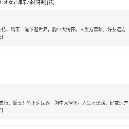
才女老师早ﾉ☀[喝彩][花]
支持、赠玉！笔下迎世界，胸中大情怀。人生万里路，好友远方
花]
支持、赠玉！笔下迎世界，胸中大情怀。人生万里路，好友远方
花]