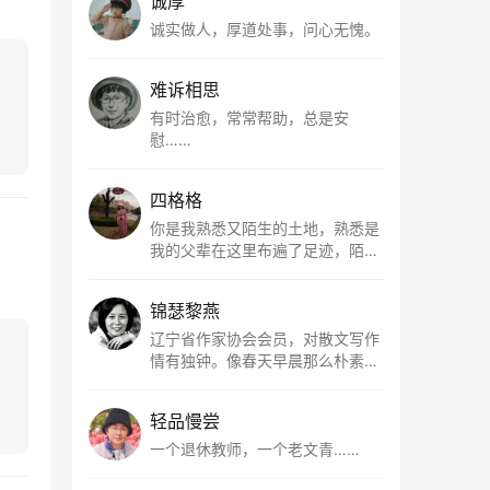
诚厚
诚实做人，厚道处事，问心无愧。
难诉相思
有时治愈，常常帮助，总是安
慰……
四格格
你是我熟悉又陌生的土地，熟悉是
我的父辈在这里布遍了足迹，陌生
是因为我总在梦里遥望你。有幸，
我以这种方式走近了你，你是我的
锦瑟黎燕
根所在，我用文字慢慢认识你、慢
慢熟悉你。
辽宁省作家协会会员，对散文写作
情有独钟。像春天早晨那么朴素，
清新，是我的期许。
轻品慢尝
一个退休教师，一个老文青……