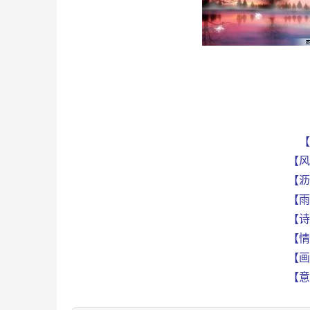
【
【风
【沥
【雨
【诗
【情
【画
【意