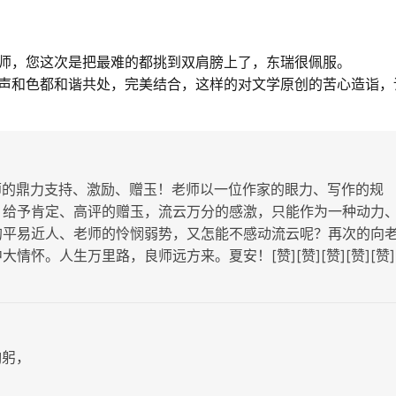
师，您这次是把最难的都挑到双肩膀上了，东瑞很佩服。
声和色都和谐共处，完美结合，这样的对文学原创的苦心造诣，
师的鼎力支持、激励、赠玉！老师以一位作家的眼力、写作的规
，给予肯定、高评的赠玉，流云万分的感激，只能作为一种动力
的平易近人、老师的怜悯弱势，又怎能不感动流云呢？再次的向
情怀。人生万里路，良师远方来。夏安！[赞][赞][赞][赞][赞]
鞠躬，