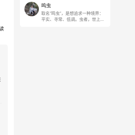
鸣虫
取名“鸣虫”，是想追求一种境界：
平实、寻常、低调。虫者，世上最
最平常的小生物也；虫鸣这种声
读
音，不尖利，不张扬，浅吟低唱，
是一种天籁。
、
老