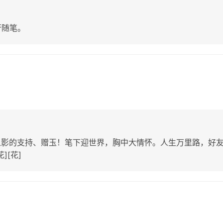
行随笔。
之影的支持、赠玉！笔下迎世界，胸中大情怀。人生万里路，好
][花]