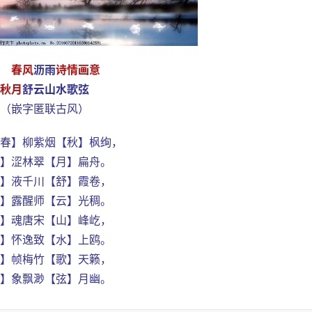
春风
沥雨
诗情画意
秋月
舒云山水歌弦
（嵌字匿联古风）
春】柳紫烟【秋】枫绚，
】涩林翠【月】扁舟。
】液千川【舒】霞卷，
】露醒师【云】光稠。
】魂唐宋【山】峰屹，
】怀逸致【水】上鸥。
】帧梅竹【歌】天籁，
】象飘渺【弦】月幽。