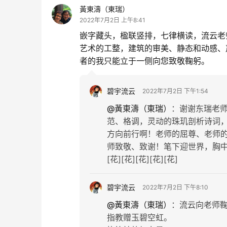
黃東濤（東瑞）
2022年7月2日 上午8:41
嵌字藏头，楹联竖排，七律横读，流云老
艺术的工整，建筑的审美、静态和动感、
者的我只能立于一侧向您致敬鞠躬。
碧宇流云
2022年7月2日 下午1:54
@黃東濤（東瑞）
：
谢谢东瑞老
范、格调，灵动的珠玑剖析诗词
方向前行啊！老师的屈尊、老师
师致敬、致谢！笔下迎世界，胸中大
[花][花][花][花][花]
碧宇流云
2022年7月2日 下午8:10
@黃東濤（東瑞）
：
流云向老师
指教赠玉碧空虹。