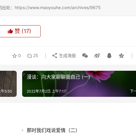
://www.maoyouhe.com/archives/9675
赞
(17)
0
25
生成海报
漫谈：向大家聊聊我自己 (一)
午5:50
2022年7月2日 上午7:17
下
那时我们戏说爱情（二）