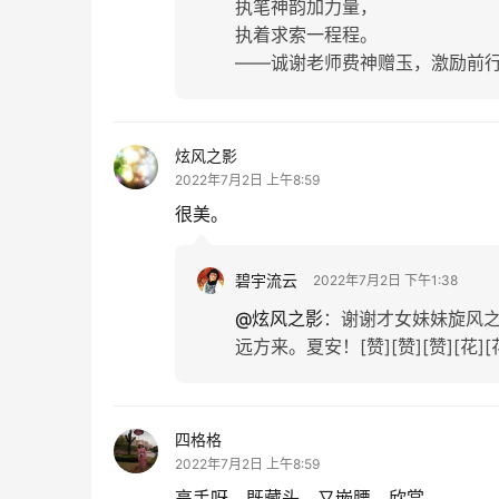
执笔神韵加力量，
执着求索一程程。
——诚谢老师费神赠玉，激励前
炫风之影
2022年7月2日 上午8:59
很美。
碧宇流云
2022年7月2日 下午1:38
@炫风之影
：
谢谢才女妹妹旋风
远方来。夏安！[赞][赞][赞][花][花
四格格
2022年7月2日 上午8:59
高手呀，既藏头，又嵌腰，欣赏。