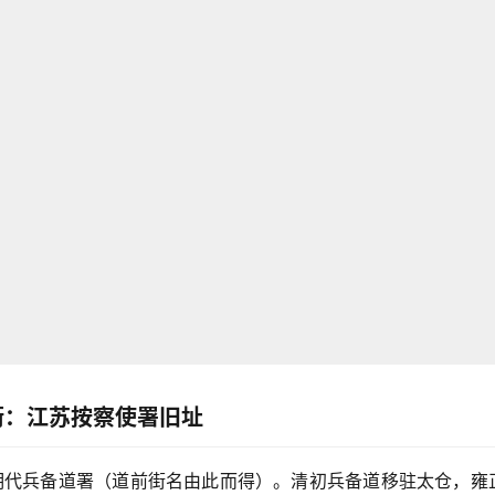
街：江苏按察使署旧址
为明代兵备道署（道前街名由此而得）。清初兵备道移驻太仓，雍