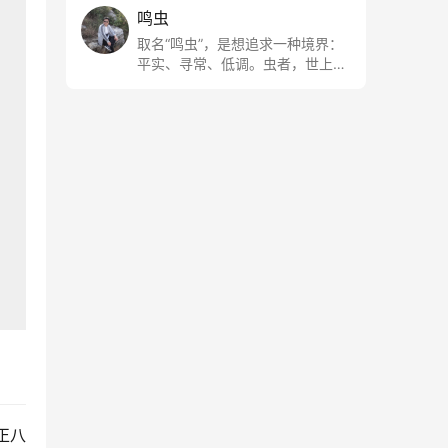
鸣虫
取名“鸣虫”，是想追求一种境界：
平实、寻常、低调。虫者，世上最
最平常的小生物也；虫鸣这种声
音，不尖利，不张扬，浅吟低唱，
是一种天籁。
正八