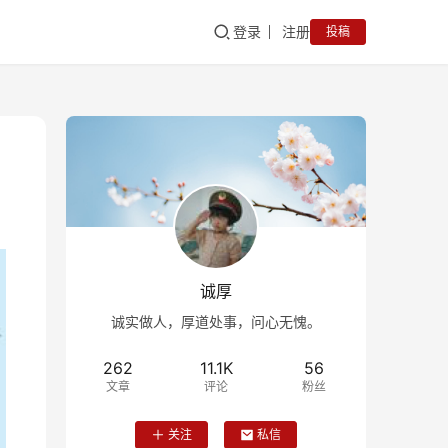
登录
注册
投稿
诚厚
诚实做人，厚道处事，问心无愧。
262
11.1K
56
文章
评论
粉丝
关注
私信