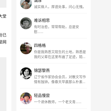
诚厚
诚实做人，厚道处事，问心无愧。
大堂
难诉相思
有时治愈，常常帮助，总是安
慰……
份已
是网
四格格
你是我熟悉又陌生的土地，熟悉是
我的父辈在这里布遍了足迹，陌生
是因为我总在梦里遥望你。有幸，
我以这种方式走近了你，你是我的
锦瑟黎燕
根所在，我用文字慢慢认识你、慢
慢熟悉你。
辽宁省作家协会会员，对散文写作
情有独钟。像春天早晨那么朴素，
清新，是我的期许。
轻品慢尝
一个退休教师，一个老文青……