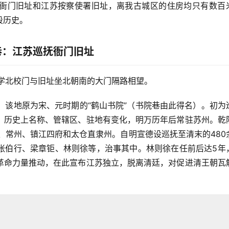
衙门旧址和江苏按察使署旧址，离我古城区的住房均只有数百
段历史。
巷：江苏巡抚衙门旧址
学北校门与旧址坐北朝南的大门隔路相望。
），该地原为宋、元时期的“鹤山书院”（书院巷由此得名）。初为
，历史上名称、管辖区、驻地有变化，明万历年后常驻苏州。乾
江、常州、镇江四府和太仓直隶州。自明宣德设巡抚至清末的480
张伯行、梁章钜、林则徐等，治事其中。林则徐在任前后达5年
革命力量推动，在此宣布江苏独立，脱离清廷，对促进清王朝瓦
。