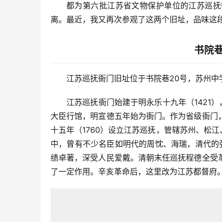
都为第六批江苏省文物保护单位的江苏巡抚
离。最近，我又再次参观了这两个旧址，品味这
书院
江苏巡抚衙门旧址位于书院巷20号，苏州中
江苏巡抚衙门始建于明永乐十九年（1421
大臣行馆，明宣德五年始为衙门。作为省级衙门
十五年（1760）设立江苏巡抚，管辖苏州、松
中，曾有不少名臣如明代的周忱、海瑞，清代的
绩卓著，深受人民爱戴。清朝末任巡抚程德全受
了一定作用。辛亥革命后，这里改为江苏都督府