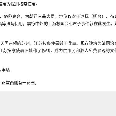
备道署为提刑按察使署。
，俗称臬台，为朝廷三品大员，地位仅次于巡抚（抚台）、布
高等法院使用，震惊中外的上海救国会七君子事件就在此发生。
太平天国占领的苏州，江苏按察使署毁于兵事。现存建筑为清同治
州对江苏按察使署旧址作了修缮，成为供市民和游人免费参观的文
八字墙。
。正堂西侧有一花园。