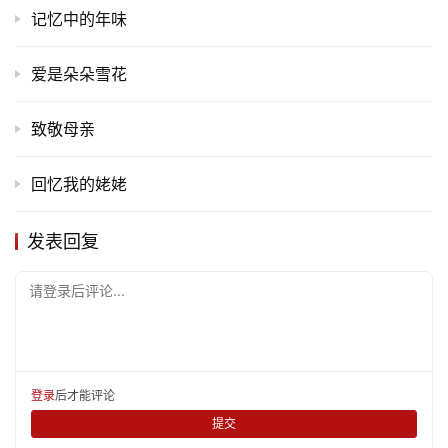
娱
记忆中的年味
乐
爱是朵朵雪花
专
题
致敬母亲
更
回忆我的姥姥
多
发表回复
请登录后评论...
登录
后才能评论
提交