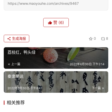
页
https://www.maoyouhe.com/archives/9467
文
赞
(6)
化
生
生成海报
0
8
活
荔枝红，鸭头绿
情
感
上一篇
2022年6月30日 下午2:14
旅
秦隶简说
游
2022年6月30日 下午8:47
下一篇
登录
注册
育
儿
相关推荐