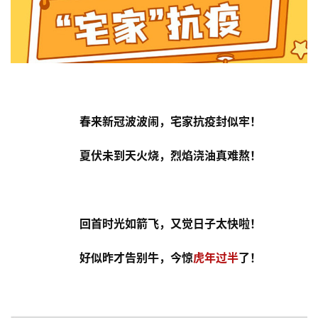
春来新冠波波闹，宅家抗疫封似牢！
夏伏未到天火烧，烈焰浇油真难熬！
回首时光如箭飞，又觉日子太快啦！
好似昨才告别牛，今惊
虎年
过半
了！