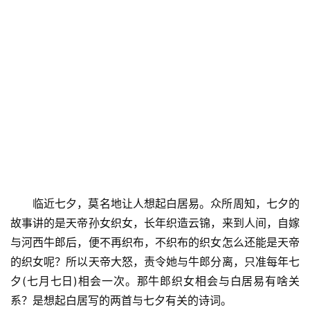
游
育
儿
娱
乐
专
题
临近七夕，莫名地让人想起白居易。众所周知，七夕的
更
故事讲的是天帝孙女织女，长年织造云锦，来到人间，自嫁
多
与河西牛郎后，便不再织布，不织布的织女怎么还能是天帝
的织女呢？所以天帝大怒，责令她与牛郎分离，只准每年七
夕(七月七日)相会一次。那牛郎织女相会与白居易有啥关
系？是想起白居写的两首与七夕有关的诗词。