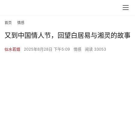
首页
情感
又到中国情人节，回望白居易与湘灵的故事
首
页
似水若烟
2025年8月28日 下午5:09
情感
阅读 33053
文
化
生
活
情
感
旅