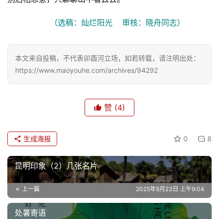
（选稿：灿烂阳光    审核：晓舟同志）
本文来自投稿，不代表卯酉河立场，如若转载，请注明出处：
https://www.maoyouhe.com/archives/94292
赞
(4)
生成海报
0
8
昆明印象（2）几张名片
上一篇
2025年8月23日 上午9:04
处暑寄语