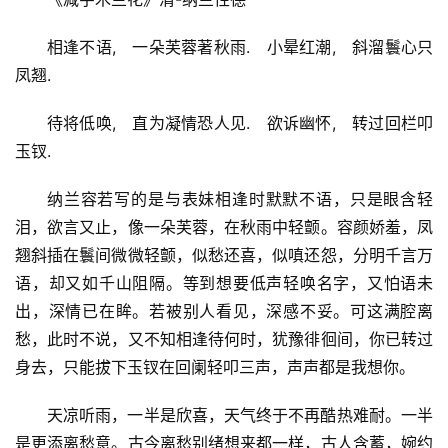
相逢不语,　一朵芙蓉著秋雨.　小晕红潮,　斜溜鬟心只
凤翘.
待将低唤,　直为凝情恐人见.　欲诉幽怀,　转过回栏叩
玉钗.
纳兰容若写的是与表妹相逢时默默不语，只是眼含轻
泪，欲言又止，像一朵芙蓉，在秋雨中轻颤。容颜娇羞，凤
翘斜插在鬟间微微轻颤，似愁还喜，似嗔还怨，分明千言万
语，却又如千山阻隔。等到想要低声轻唤名字，又怕语未
出，深情已在眸。若被别人看见，深感不妥。可这满腔离
愁，此时不说，又不知相逢待何时，犹豫徘徊间，你已转过
身去，只能拔下玉钗在回阑轻叩三声，声声都是我想你。
天凉听雨，一半是欣喜，天气终于不再酷热难耐。一半
是更添离愁意。古今离愁别绪想来都一样，古人含蓄，婉约