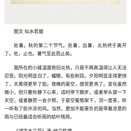
图文 似水若烟
处暑。秋的第二个节气。处暑，出暑，炎热终于离开
了。处，止也。暑气至此而止矣。
我所在的小城温度依旧炎热，只是不再高温得让人无法
忍受。阳光明显白了，耀眼，有些刺目。夕阳明显走得更快
了，天黑得更早了些。夜晚的星空，感觉更亮了。变化虽然
微小，但只要你静下心来，适时停下脚步，或者举头望一下
天空，或者静赏一会夕照，于星空葡萄架下，沏一壶茶，听
一听有了些许凉的风。当然，更加不能辜负的是带着凉意的
雨与已经最适合听雨的枯叶残荷。
《减字木兰花》清-纳兰性德