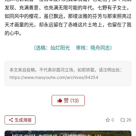
发现、充满善意、也充满无限可能的年代。七野有子女士，
文
如同风中的樱花，虽已飘远，那缕淡雅的芬芳与那束照亮过
化
天才画童的光，却永远留在了赤峰这片土地上，也留在了我
生
的心中。
活
（选稿：灿烂阳光    审核：晓舟同志）
情
感
本文来自投稿，不代表卯酉河立场，如若转载，请注明出处：
https://www.maoyouhe.com/archives/94254
旅
游
登录
注册
赞
(13)
育
儿
生成海报
0
26
娱
乐