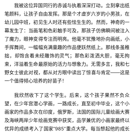
我被这位异国同行的赤诚与执着深深打动。立刻拿出纸
笔颜料，让孩子自由发挥。那是个才虚岁六岁的小男孩，在
幼儿园中班，初见生人时还有些怯生生的。然而，神奇的一
幕发生了：当画笔和色彩触手可及，那孩子仿佛瞬间被注入
了魔力，眼神变得专注而明亮。他毫不犹豫地扑向画纸，小
手挥舞间，一幅幅充满童趣的作品便跃然纸上。那线条虽稚
拙，却饱含着未经雕饰的灵气；那色彩泼洒大胆，毫无拘
束，洋溢着生命最原始的活力与想象力。无需多言，我和七
野女士彼此对视，都从对方眼中读出了惊喜与肯定——这是
一个值得倾心培养的好苗子！
我欣然收下了这个学生。后来，这个孩子果然不负众
望，在少年宫潜心学画，一路成长，直至初中毕业，这个小
画家的作品多次在印度，俄罗斯，法国的国际儿童绘画大赛
及海峡两岸少年绘画竞赛中获奖，品学兼优的小画家最终以
优异的成绩考入了国家“985”重点大学。每当想起他的成长