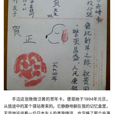
手边这张微微泛黄的贺年卡，便是她于1994年元旦，
首
从旅途中的某个驿站寄来的。它静静地躺在我的记忆盒里，
页
无声地诉说着一位日本友人的真挚情谊，也定格了那个充满