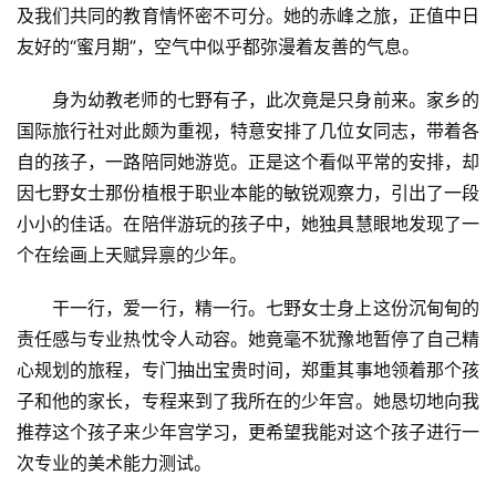
及我们共同的教育情怀密不可分。她的赤峰之旅，正值中日
友好的“蜜月期”，空气中似乎都弥漫着友善的气息。
身为幼教老师的七野有子，此次竟是只身前来。家乡的
国际旅行社对此颇为重视，特意安排了几位女同志，带着各
自的孩子，一路陪同她游览。正是这个看似平常的安排，却
因七野女士那份植根于职业本能的敏锐观察力，引出了一段
小小的佳话。在陪伴游玩的孩子中，她独具慧眼地发现了一
个在绘画上天赋异禀的少年。
干一行，爱一行，精一行。七野女士身上这份沉甸甸的
责任感与专业热忱令人动容。她竟毫不犹豫地暂停了自己精
心规划的旅程，专门抽出宝贵时间，郑重其事地领着那个孩
子和他的家长，专程来到了我所在的少年宫。她恳切地向我
推荐这个孩子来少年宫学习，更希望我能对这个孩子进行一
次专业的美术能力测试。