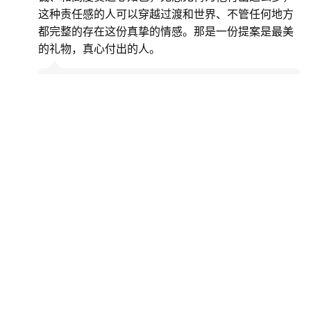
这种责任感的人可以穿越过渡和世界、不管任何地方
都完整的存在这份真挚的情感。那是一份提案是最美
的礼物，真心付出的人。
李宗宾19481957
2025年8月24日 上午10:29
@诃痴快乐
：
七野老师的全身心投入滴喜欢小
孩子，敬业精神令人动容！谢谢您的热情评
论，问候您秋安！！
米粒子
2025年8月25日 下午1:42
跨越国际与性别的珍贵友谊，对艺术幼苗的共同悉心
呵护与培育，这份精神上的共鸣是多么可贵🧑‍🎨七野
女士的中文书法写得不错！风水轮流转，此言非虚，
日本的今天就像我们的明天。