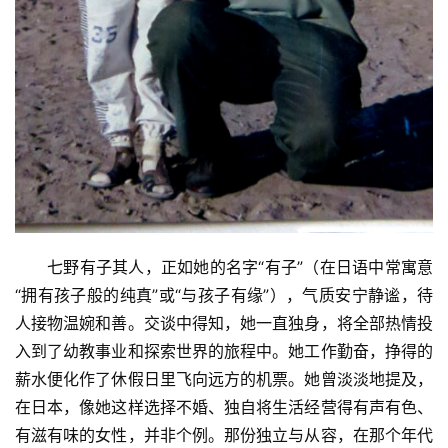
七野有子其人，正如她的名字“有子”（在日语中常寓意
“拥有孩子般的纯真”或“与孩子有缘”），气质安宁静谧，待
人接物温婉和善。交谈中得知，她一直独身，将全部热情投
入到了幼教事业和探索世界的旅程中。她工作勤奋，挣得的
薪水便化作了休假日里飞向远方的机票。她曾淡淡地提及，
在日本，像她这样选择不婚、独自将生活经营得有声有色、
有滋有味的女性，并非个例。那份独立与从容，在那个年代