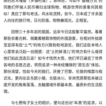
原的苏木嘎查（乡镇村落）。那阵势，与如今“腰缠万贯”的
同胞们怀揣人民币横扫全球购物、畅游世界的景象何其相
似！真应了那句老话，风水轮流转。如今，日本成了许多国
人向往的旅行地，日元贬值，购物兼观光，正相宜。
回想三十多年前的祖国，远非今日这般繁华富庶。看着
那些衣着光鲜、佩戴着精致饰物的外国游客，在相对朴拙甚
至显得有些“土气”的地方兴致勃勃地游览，我们这些本地人
心里常会泛起一丝困惑：这“土的掉渣儿”的地方有什么值得
他们如此流连忘返？如今才恍然大悟，他们早已遍览了世界
各地的名胜古迹，转而追求一种未经雕琢的“原生态”体验。
那份渴望，恰如今天的我们，厌倦了巴黎、伦敦的喧嚣与程
式化，更向往去东欧小镇、北极冰川、非洲荒原那些未被过
度开发的角角落落，去触摸域外那最本真、最质朴的生活肌
理。
与七野有子女士的相识，便与这份对“本真”的追求，以