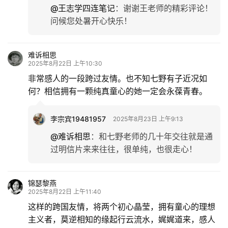
@王志学四连笔记
：
谢谢王老师的精彩评论！
问候您处暑开心快乐！
难诉相思
2025年8月22日 上午10:30
非常感人的一段跨过友情。也不知七野有子近况如
何？相信拥有一颗纯真童心的她一定会永葆青春。
李宗宾19481957
2025年8月23日 上午9:13
@难诉相思
：
和七野老师的几十年交往就是通
过明信片来来往往，很单纯，也很走心！
锦瑟黎燕
2025年8月22日 上午11:40
这样的跨国友情，将两个初心晶莹，拥有童心的理想
主义者，莫逆相知的缘起行云流水，娓娓道来，感人