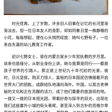
时光荏苒，上了岁数，许多旧人旧事在记忆的长河里渐
渐淡去，但一位日本友人的身影，却如同春日里一株静雅的
小花，每每想起，便在心头悄然绽放：她叫七野有子，一位
来自东瀛的幼儿教育工作者。
初识七野女士，是在内蒙古家乡少年宫执教的岁月里。
说来也是缘分，从职业身份上讲，她与我算是同行——都是
孩子世界的引路人。那正是上世纪九十年代初的光景，彼
时，日元坚挺，购买力惊人，富裕的日本国民仿佛揣着开启
世界大门的钥匙，成群结队地涌向海外。中国，以其古老神
秘的文化和正在苏醒的活力，成了他们重要的旅游目的地。
一拨又一拨的日本观光团，带着好奇与探寻的目光，出现在
我们这座塞外小城的街头巷尾，甚至深入到古朴的贡格尔草