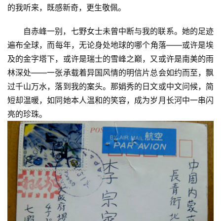
的我听来，既感新奇，更生敬佩。
自赤峰一别，七野女士未曾中断与我的联系。她的足迹
遍布全球，而每年，无论身处地球的哪个角落——或许是埃
及的金字塔下，或许是瑞士的雪峰之巅，又或许是南美的雨
林深处——一张承载着异国风情的明信片总会如约而至，飘
过千山万水，落到我的案头。那娟秀的日文或中文问候，简
短却温暖，如同她本人温和的笑容，成为岁月长河中一串闪
亮的珍珠。