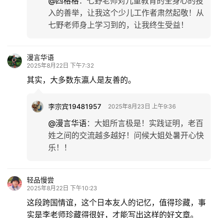
@四格格
：
七野老师对儿童教育的全身心的投
入的善举，让我这个少儿工作者肃然起敬！从
七野老师身上学习到的，让我终生受益！
漫言华语
2025年8月22日 下午7:32
其实，大多数东瀛人是友善的。
李宗宾19481957
2025年8月23日 上午9:36
@漫言华语
：
大姐所言极是！实践证明，老百
姓之间的交流越多越好！问候大姐处暑开心快
乐！！
轻品慢尝
2025年8月22日 下午10:23
这段跨国情谊，这个日本友人的记忆，值得珍藏，事
实是李老师珍藏得很好，才能写出这样的好文章。