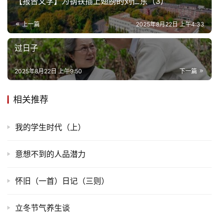
【报告文学】为钢铁插上翅膀的刘仁东（3）
上一篇
2025年8月22日 上午4:33
专
题
过日子
更
2025年8月22日 上午9:50
下一篇
多
相关推荐
我的学生时代（上）
意想不到的人品潜力
怀旧（一首）日记（三则）
立冬节气养生谈