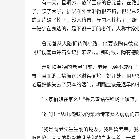
有一天，星期六，放学回家的鲁元善，在路
子，读了大学，据说在外面混得很不错，但是从
的瓦片破了掉了，没人修葺，屋内木柱朽了，断
一陪护在身边的，是不识一丁的老伴，人称卞家
鲁元善从大路折转到小路，他要去陶有德家
《脂砚斋重评石头记》来读过。那时候，陶有德
走到陶有德的老屋门前，老屋已经不成样子
根，当面的土墙被雨水淋得崩垮了好几处，窗户
老屋好像失去了原本的活气，坍蹋应该是迟早的
“卞家伯娘在家么！”鲁元善站在稻场上喊道
“谁呀！”从山墙那边的菜地传来女人弱弱的
“我是陶老先生生前的朋友，我叫鲁元善，
眼凹陷，高高的颧骨被乱草般的白发遮着，一看