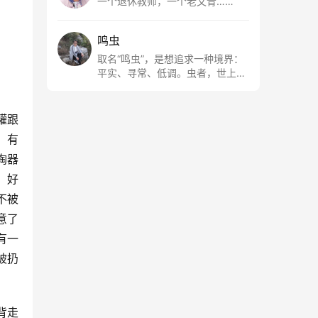
一个退休教师，一个老文青……
鸣虫
取名“鸣虫”，是想追求一种境界：
平实、寻常、低调。虫者，世上最
最平常的小生物也；虫鸣这种声
音，不尖利，不张扬，浅吟低唱，
是一种天籁。
罐跟
，有
陶器
，好
不被
意了
有一
被扔
背走