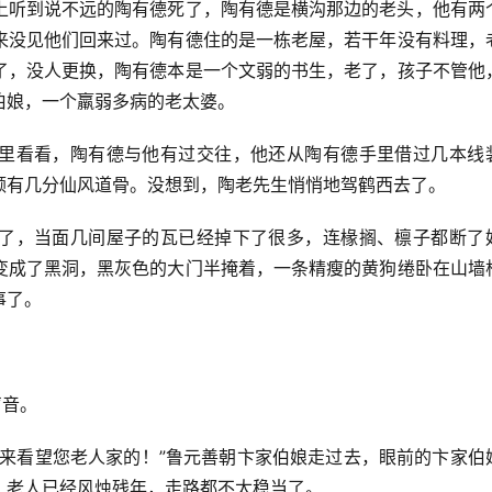
上听到说不远的陶有德死了，陶有德是横沟那边的老头，他有两
来没见他们回来过。陶有德住的是一栋老屋，若干年没有料理，
了，没人更换，陶有德本是一个文弱的书生，老了，孩子不管他
伯娘，一个羸弱多病的老太婆。
里看看，陶有德与他有过交往，他还从陶有德手里借过几本线
颇有几分仙风道骨。没想到，陶老先生悄悄地驾鹤西去了。
了，当面几间屋子的瓦已经掉下了很多，连椽搁、檩子都断了
变成了黑洞，黑灰色的大门半掩着，一条精瘦的黄狗绻卧在山墙
事了。
。
声音。
我来看望您老人家的！”鲁元善朝卞家伯娘走过去，眼前的卞家伯
，老人已经风烛残年，走路都不太稳当了。