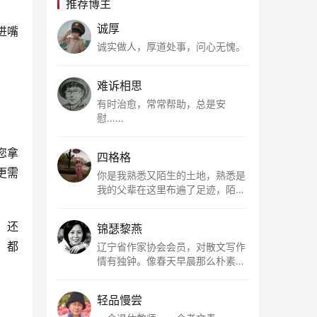
推荐博主
诚厚
进嘴
诚实做人，厚道处事，问心无愧。
难诉相思
有时治愈，常常帮助，总是安
慰……
您拿
四格格
更需
你是我熟悉又陌生的土地，熟悉是
我的父辈在这里布遍了足迹，陌生
是因为我总在梦里遥望你。有幸，
我以这种方式走近了你，你是我的
，还
锦瑟黎燕
根所在，我用文字慢慢认识你、慢
，都
慢熟悉你。
辽宁省作家协会会员，对散文写作
情有独钟。像春天早晨那么朴素，
清新，是我的期许。
轻品慢尝