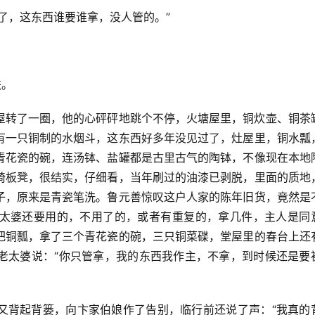
了，这东西谁要谁拿，没人管的。”
铁。
屋转了一圈，他的心砰砰地跳个不停，火塘屋里，铜炊壶、铜茶
有一只铜制的水烟斗，这东西好多年没见过了，灶屋里，铜水瓢
青花瓷的碗，连汤钵、盐罐都是古里古气的陶钵，不像现在本地
椅板凳，很结实，仔细看，当年刷过的油漆已剥脱，里面的质地
子，原来是青瓷笔洗。鲁元善惊叹这户人家的陈年旧货，竟然是
太婆还要用的，不用了的，或者有重复的，拿几件，主人是同
把铜瓢，拿了三个青花瓷的碗，三只铜菜碟，堂屋里的春台上还
老太婆说：“你只管拿，我的东西我作主，不拿，到时候还是要
又背起背篓，向卞家伯娘作了告别，临行前还说了声：“我真的