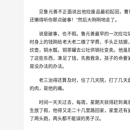
见鲁元善不正面说出他捡废品最初起因，曹
还懒得听你那点破事！”然后大咧咧地走了。
说是破事，也不假。鲁元善最早的一次捡垃
时身上的钱刚给老大老二缴了学费，手头正拮据
炊壶，铜水瓢，铜茶罐去公社供销社变卖。他虽
了这些东西，凑足了钱，先救救急，孩子的命要
是没办法的办法。
老三治得还算及时，住了几天院，打了几天
的肉，是他的痛。
时间一天天过去，每周，星期天就得赶到离
生放了假，他得又走二十几里路回家，家里还有
了两头跑，两头都不能误的男子汉。