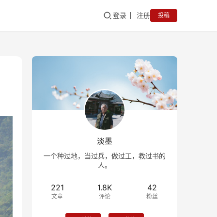
登录
注册
投稿
淡墨
一个种过地，当过兵，做过工，教过书的
人。
221
1.8K
42
文章
评论
粉丝