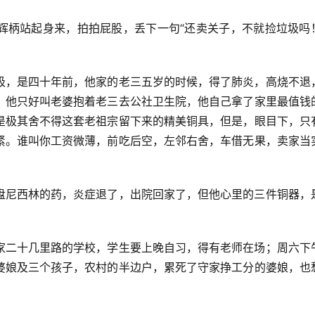
辉柄站起身来，拍拍屁股，丢下一句“还卖关子，不就捡垃圾吗
圾，是四十年前，他家的老三五岁的时候，得了肺炎，高烧不退
，他只好叫老婆抱着老三去公社卫生院，他自己拿了家里最值钱
是极其舍不得这套老祖宗留下来的精美铜具，但是，眼目下，只
紧。谁叫你工资微薄，前吃后空，左邻右舍，车借无果，卖家当
盘尼西林的药，炎症退了，出院回家了，但他心里的三件铜器，
家二十几里路的学校，学生要上晚自习，得有老师在场；周六下
婆娘及三个孩子，农村的半边户，累死了守家挣工分的婆娘，也