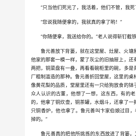
“只当他们死光了，我活着，他们不管，我死
“您说我随便拿的，我就真的拿了哟！”
“你随便拿，我送给你的。”老人说得斩钉截
鲁元善放下背篓，就在这堂屋、灶屋、火塘
他家的那套一模一样，蒙了灰尘的旧抽屉上，还
两把，铜菜盘有一叠，再看看碗柜里的碗，多是
厂粗制滥造的那种。鲁元善折回堂屋，这里的桌
像黄花梨的品质，堂屋里还有一只给狗放食的钵
众人认识的古董，他想了一想，这东西，有的老
的，他拿了铜炊壶，铜茶罐，水烟斗，还拿了一
只铜香炉，他也拿了。鲁元善叫卞家伯娘过目，
掉的。”
鲁元善真的把他所挑拣的东西放进了背篓，