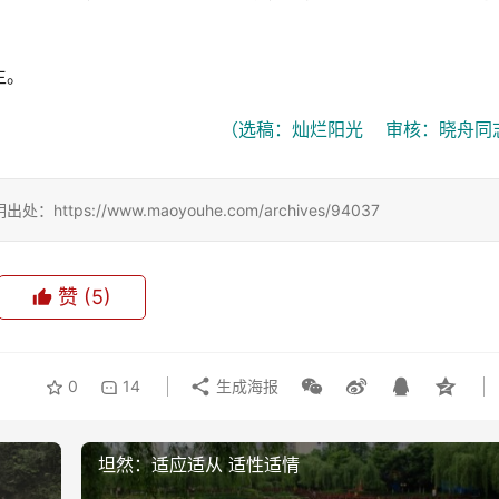
生。
（选稿：灿烂阳光    审核：晓舟同
://www.maoyouhe.com/archives/94037
赞
(5)
0
14
生成海报
坦然：适应适从 适性适情