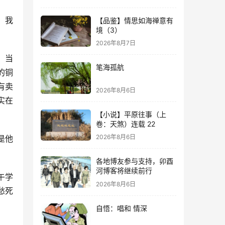
！我
【品鉴】情思如海禅意有
境（3）
2026年8月7日
，当
笔海孤航
的铜
有卖
2026年8月6日
实在
【小说】平原往事（上
卷：天煞）连载 22
2026年8月6日
是他
各地博友参与支持，卯酉
河博客将继续前行
午学
2026年8月6日
愁死
自悟：唱和 情深