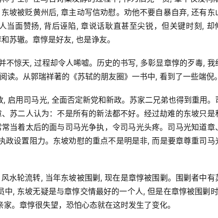
东坡被贬黄州后, 章主动写信劝慰。劝他不要自暴自弃, 还有东
人当面赞扬, 背后诬陷, 章说话耿直甚至尖锐，但关键时刻, 却
惇和苏辙。章惇是好友, 也是诤友。
并不惊天, 过程却令人唏嘘。历史的书写, 多彰显章惇的歹毒, 我
料阅读。从郭瑞祥著的《苏轼的朋友圈》一书中, 看到了一些端倪
后听政, 启用司马光, 全面否定新党和新政。苏家二兄弟也得到重用。
的章、苏二人认为：不是所有的新法都不好。经过劫难的东坡只是
惇常常当着太后的面与司马光争执，令司马光头疼。司马光知道章
的执政设置阻力。东坡劝慰的重点不是明是非, 而是要章尊重司马
风水轮流转, 当年东坡被围剿, 现在是章惇被围剿。围剿者中有
, 东坡无疑是与章惇交情最好的一个人, 但是在章惇被围剿时,
和亲家。章惇很失望，恐怕心态就在这时发生了变化。