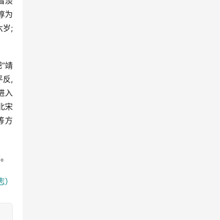
看淡
惇为
; 
“靖
, 
进入
北宋
等方
信。
志）