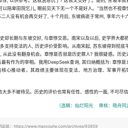
, 以供参考。这就泯恩仇了? 这就又交好了。是的, 东坡早就
下可以陪卑田院乞儿, 眼前见天下无一个不是好人。”当然也不视章
二人没有机会再交好了, 十个月后, 东坡病逝于常州, 享年六十六岁
。
史却长期与东坡交好, 与章惇交恶。南宋以及以后, 史学界大都把
支持变法的人, 历史评价受影响。从南宋起, 苏东坡得到彻底平反
, 从此没有翻身机会。章惇是否就是历史罪人? 我很疑惑。历史
有作为的宰相。我用DeepSeek查询, 其归纳概括为: 章惇是
的核心推动者，其政绩主要体现在变法、地方治理、军事开拓
 也大多不被待见。历史的评价也常有任性、感性的一面, 不可尽
（选稿：灿烂阳光    审核：晓舟同
://www.maoyouhe.com/archives/93959