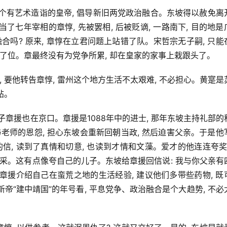
宗。这个有艺术造诣的皇帝, 倡导新旧两党政治融合。东坡得以赦免离
当了七年宰相的章惇, 先被罢相, 后被贬谪, 一路南下, 目的地是
合吗? 原来, 章惇在立君问题上站错了队。宋哲宗无子嗣, 只能
接了位。章最终没有为党争所累, 却在皇家的家事上栽跟头了。
, 要他转告章惇, 雷州这个地方生活不太艰难, 不必担心。黄寔是
帖。
四子章援也在京口。章援是1088年中的进士, 那年东坡主持礼部的
老师的恩怨, 担心东坡会重新回朝当政, 然后迫害父亲。于是他
信, 读到了真情和切意, 也读到才情和文藻。爱才的他连连夸奖:
的风采。这有点像夸自己的儿子。东坡给章援回信说: 我与你父亲有
向章援介绍自己在蛮荒之地的生活经验, 建议他们多带些药物, 既
新帝“建中靖国”的年号看, 平息党争、政治融合是个大趋势, 不必