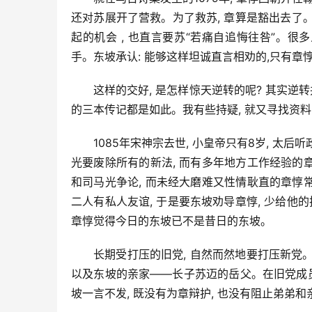
还对苏展开了营救。为了救苏, 章算是豁出去了。
起的机会 , 也直言要苏“若痛自追悔往咎”。很多
手。东坡承认: 能够这样坦诚直言相劝的,只有章
这样的交好, 是怎样惊天逆转的呢? 其实逆转
的三本传记都是如此。我有些持疑, 就又寻找资
1085年宋神宗去世, 小皇帝只有8岁, 太
光要废除所有的新法, 而有多年地方工作经验
和司马光争论, 而未经大磨难又性情耿直的章
二人有私人友谊, 于是要东坡劝导章惇, 少给他
章惇觉得今日的东坡已不是昔日的东坡。
长期受打压的旧党, 自然而然地要打压新党。
以及东坡的亲家——长子苏迈的岳父。在旧党成员中
坡一言不发, 既没有为章辩护, 也没有阻止弟弟