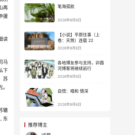
笔海孤航
山再
伸援
2026年8月6日
【小说】平原往事（上
细读
卷：天煞）连载 22
。
2026年8月6日
司马
各地博友参与支持，卯酉
河博客将继续前行
私下
2026年8月6日
、苏
光。
自悟：唱和 情深
2026年8月6日
苏辙
 东
推荐博主