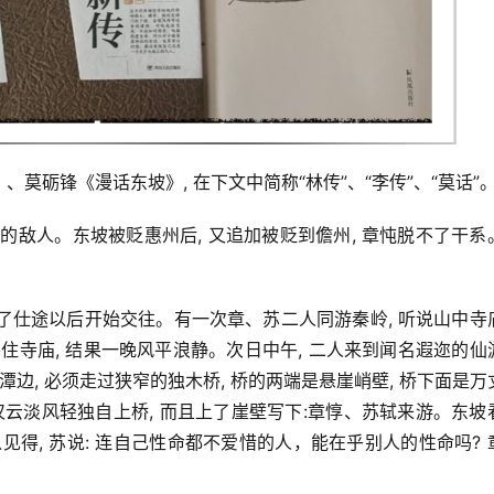
莫砺锋《漫话东坡》, 在下文中简称“林传”、“李传”、“莫话”
级的敌人。东坡被贬惠州后, 又追加被贬到儋州, 章忳脱不了干系
入了仕途以后开始交往。有一次章、苏二人同游秦岭, 听说山中寺
要住寺庙, 结果一晚风平浪静。次日中午, 二人来到闻名遐迩的仙
边, 必须走过狭窄的独木桥, 桥的两端是悬崖峭壁, 桥下面是万
仅云淡风轻独自上桥, 而且上了崖壁写下:章惇、苏轼来游。东坡
以见得, 苏说: 连自己性命都不爱惜的人，能在乎别人的性命吗? 