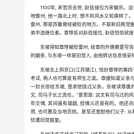
1100年, 宋哲宗去世, 赵佶接位为宋徽
地儋州, 他一路北上时, 想不到风水又轮换转了。
雷州, 那是苏辙曾经被贬的地方。不是新旧两党融
弟中选继位者。章惇反对赵佶接位, 赵佶恰恰就
东坡得知章惇被贬雷州, 给章的外甥黄寔写信
的姻亲, 与东坡一样是旧党人, 由他转达信息很妥
东坡北上到京口(江苏镇江), 恰好章惇的第
考试, 两人也可算是有师生之谊。章援知道父亲与
一封长信给东坡, 恳求他饶过父亲。东坡读章援的
文, 司马子长之流也。”意思是: 这文有司马迁
年交情, 其间虽有龃龉, 但情义还是有的。他还
用, 也可惠及当地百姓。甚至还宽慰他们父子: 从
忧遭旧党报复。