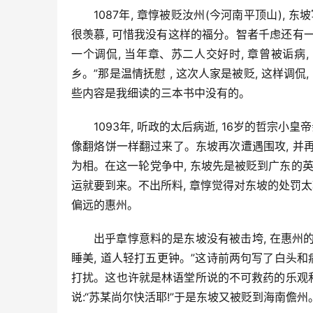
1087年, 章惇被贬汝州(今河南平顶山), 
很羡慕, 可惜我没有这样的福分。智者千虑还有一
一个调侃, 当年章、苏二人交好时, 章曾被诟病,
乡。”那是温情抚慰 , 这次人家是被贬, 这样调
些内容是我细读的三本书中没有的。
1093年, 听政的太后病逝, 16岁的哲宗小
像翻烙饼一样翻过来了。东坡再次遭遇围攻, 并再
为相。在这一轮党争中, 东坡先是被贬到广东的英州
运就要到来。不出所料, 章惇觉得对东坡的处罚太轻
偏远的惠州。
出乎章惇意料的是东坡没有被击垮, 在惠州的
睡美, 道人轻打五更钟。”这诗前两句写了白头和病
打扰。这也许就是林语堂所说的不可救药的乐观和
说:“苏某尚尔快活耶!”于是东坡又被贬到海南儋州