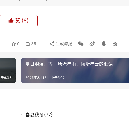
赞
(8)
0
35
生成海报
夏日浪漫：等一场流星雨，倾听星云的低语
午6:33
2025年8月12日 下午5:02
下
春夏秋冬小吟