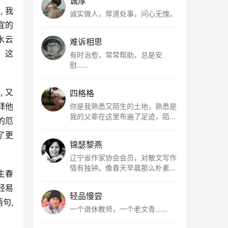
诚厚
 我
诚实做人，厚道处事，问心无愧。
宜的
水云
难诉相思
。这
有时治愈，常常帮助，总是安
慰……
 又
四格格
拜他
你是我熟悉又陌生的土地，熟悉是
我的父辈在这里布遍了足迹，陌生
的厄
是因为我总在梦里遥望你。有幸，
了更
我以这种方式走近了你，你是我的
锦瑟黎燕
根所在，我用文字慢慢认识你、慢
慢熟悉你。
辽宁省作家协会会员，对散文写作
情有独钟。像春天早晨那么朴素，
生春
清新，是我的期许。
轻易
轻品慢尝
, 
一个退休教师，一个老文青……