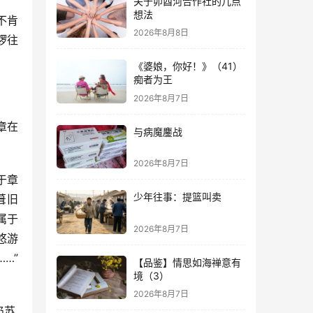
关于卯酉河合作社的几点
想法
不肯
2026年8月8日
锣往
《婆娘，你好！》（41）
痴者为王
2026年8月7日
章在
与病魔鏖战
2026年8月7日
于章
少年往事：提篮叫卖
葺旧
属于
2026年8月7日
悠游
…”
【品鉴】情思如海禅意有
境（3）
2026年8月7日
, 