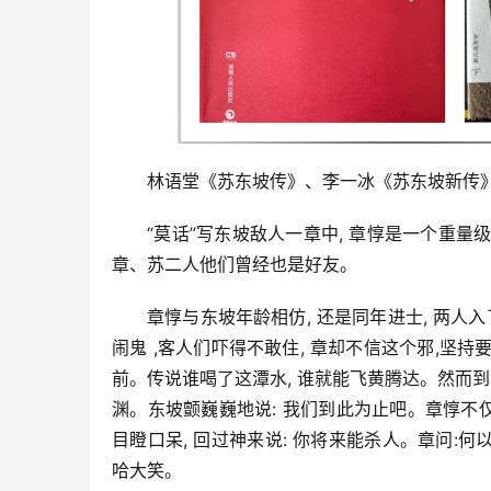
林语堂《苏东坡传》、李一冰《苏东坡新传》、
“莫话”写东坡敌人一章中, 章惇是一个重量
章、苏二人他们曾经也是好友。
章惇与东坡年龄相仿, 还是同年进士, 两人
闹鬼 ,客人们吓得不敢住, 章却不信这个邪,坚持
前。传说谁喝了这潭水, 谁就能飞黄腾达。然而到潭
渊。东坡颤巍巍地说: 我们到此为止吧。章惇不
目瞪口呆, 回过神来说: 你将来能杀人。章问:何
哈大笑。