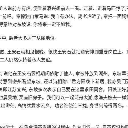
中听人说前方有虎, 便乘着酒兴想前去一看。走着、走着马匹惊了,
上前吧。章惇独自策马说: 我自有办法。离老虎近了, 章把一面铜
章惇得意地对东坡说: 你将来一定不如我。
中, 后者大多居于从属地位。
接触, 王安石就相见恨晚。很快王安石就把章安排到重要岗位上。
但二人仍然保持着私人友谊。
, 说他在王安石罢相期间依附了他人, 章被外放到湖州。东坡早
意到密州看望东坡, 还以诗相赠: “君方阳羡卜新居, 我亦吴门
阳羡即江苏宜兴, 东坡多次表示自己要在这里求田问舍。阳羡正好
湖州也属吴地)买座旧房子。我们可以一起泛舟太湖,像渔夫樵夫一样
人出渺茫, 高情犹爱水云乡。功名谁使连三捷, 身世何缘得两忘。…
翰林学士。在乌台诗案发酵的过程中, 作为旧党一员, 章不仅没构陷苏