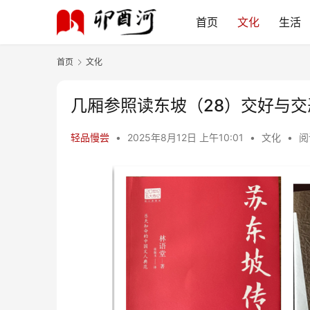
首页
文化
生活
首页
文化
几厢参照读东坡（28）交好与交
轻品慢尝
•
2025年8月12日 上午10:01
•
文化
•
阅