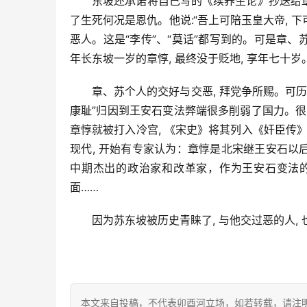
东坡还承诺将自己写的《续养生论》抄送给章惇
了生死何况是恩仇。他说:“吾上可陪玉皇大帝, 
恶人。这是“李传”、“莫话”都写到的。可是章、苏
年长东坡一岁的章惇, 最终没于贬地, 享年七十岁
章、苏个人的交好与交恶, 拜党争所赐。可历
康耻”归因到王安石变法弊端很多削弱了国力。很多
章惇就被打入冷宫, 《宋史》将其列入《奸臣传》
现代, 开始有专家认为：章惇是北宋继王安石以后最
中期杰出的政治家和改革家，作为王安石变法
面……
因为苏东坡被历史青睐了, 与他交过恶的人,
本文来自投稿，不代表卯酉河立场，如若转载，请注明出处：https