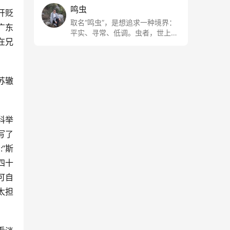
鸣虫
开贬
取名“鸣虫”，是想追求一种境界：
广东
平实、寻常、低调。虫者，世上最
在兄
最平常的小生物也；虫鸣这种声
音，不尖利，不张扬，浅吟低唱，
是一种天籁。
苏辙
科举
写了
“斯
四十
可自
太担