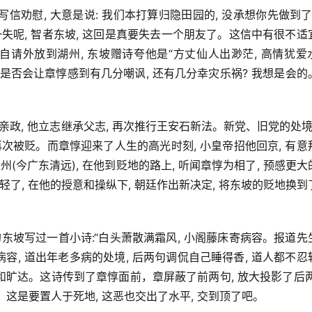
东坡写信劝慰, 大意是说: 我们本打算归隐田园的, 没承想你先做到了,
失呢, 智者东坡, 这回是真要失去一个朋友了。这信中有很不适
 自请外放到湖州, 东坡赠诗夸他是“方丈仙人出渺茫, 高情犹爱
侃, 是否会让章惇感到有几分嘲讽, 还有几分幸灾乐祸? 我想是会的
皇帝亲政, 他立志继承父志, 再次推行王安石新法。新党、旧党的处境,
次被贬。而章惇迎来了人生的高光时刻, 小皇帝招他回京, 有意
(今广东清远), 在他到贬地的路上, 听闻章惇为相了, 预感更大
了, 在他的授意和操纵下, 朝廷作出新决定, 将东坡的贬地换到
东坡写过一首小诗:“白头萧散满霜风, 小阁藤床寄病容。报道先
容, 道出年老多病的处境, 后两句调侃自己睡得香, 道人都不忍
旷达。这诗传到了章惇面前，章屏蔽了前两句, 放大投影了后两句
。这是要置人于死地, 这恶也交出了水平, 交到顶了吧。