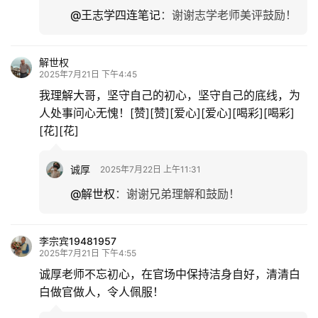
@王志学四连笔记
：
谢谢志学老师美评鼓励！
专
题
解世权
更
2025年7月21日 下午4:45
多
我理解大哥，坚守自己的初心，坚守自己的底线，为
人处事问心无愧！[赞][赞][爱心][爱心][喝彩][喝彩]
[花][花]
诚厚
2025年7月22日 上午11:31
@解世权
：
谢谢兄弟理解和鼓励！
李宗宾19481957
2025年7月21日 下午4:55
诚厚老师不忘初心，在官场中保持洁身自好，清清白
白做官做人，令人佩服！