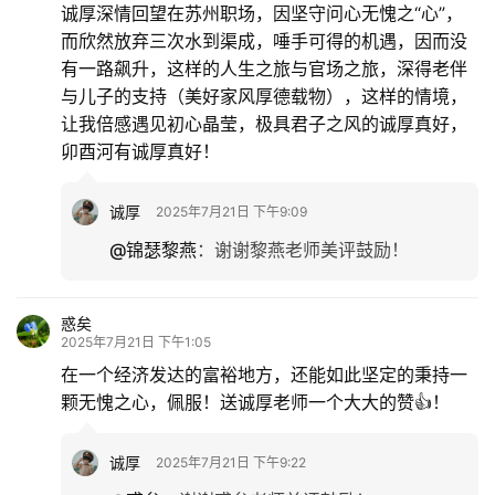
诚厚深情回望在苏州职场，因坚守问心无愧之“心”，
而欣然放弃三次水到渠成，唾手可得的机遇，因而没
有一路飙升，这样的人生之旅与官场之旅，深得老伴
与儿子的支持（美好家风厚德载物），这样的情境，
让我倍感遇见初心晶莹，极具君子之风的诚厚真好，
卯酉河有诚厚真好！
诚厚
2025年7月21日 下午9:09
@锦瑟黎燕
：
谢谢黎燕老师美评鼓励！
惑矣
2025年7月21日 下午1:05
在一个经济发达的富裕地方，还能如此坚定的秉持一
颗无愧之心，佩服！送诚厚老师一个大大的赞👍！
诚厚
2025年7月21日 下午9:22