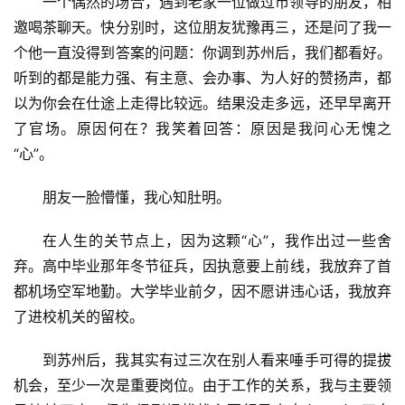
一个偶然的场合，遇到老家一位做过市领导的朋友，相
邀喝茶聊天。快分别时，这位朋友犹豫再三，还是问了我一
个他一直没得到答案的问题：你调到苏州后，我们都看好。
听到的都是能力强、有主意、会办事、为人好的赞扬声，都
以为你会在仕途上走得比较远。结果没走多远，还早早离开
了官场。原因何在？我笑着回答：原因是我问心无愧之
“心”。
朋友一脸懵懂，我心知肚明。
在人生的关节点上，因为这颗“心”，我作出过一些舍
弃。高中毕业那年冬节征兵，因执意要上前线，我放弃了首
都机场空军地勤。大学毕业前夕，因不愿讲违心话，我放弃
了进校机关的留校。
到苏州后，我其实有过三次在别人看来唾手可得的提拔
机会，至少一次是重要岗位。由于工作的关系，我与主要领