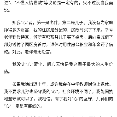
进”、“不懂人情世故”等议论是一定有的，只不过没当我面
说。
知我“心”者，第一是老伴，第二是儿子。我没有为家庭
挣得多少财富，我的住房是分配的，房改时买了下来。幸亏
老伴勤俭持家，倾所有积蓄替儿子买了婚房。后向亲戚借了
部分钱付了园区房首付，退休时用住房公积金和年金还了借
款。对此，老伴毫无怨言。
我没让“心”蒙尘，问心无愧是我这辈子最大的人生价
值。
如果我晚出道十年，或许我会在中学教师岗位上退休。
我不要求儿孙也坚守我的“心”，社会环境不同了，我能固执
地坚守就可以了。我相信，有了我对“心”的坚守，儿孙们的
“心”一定是有底线的。