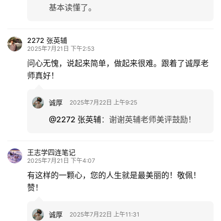
基本读懂了。
化
生
2272 张英辅
活
2025年7月21日 下午2:53
问心无愧，说起来简单，做起来很难。跟着了诚厚老
师真好！
情
感
诚厚
2025年7月22日 上午9:25
旅
@2272 张英辅
：
谢谢英辅老师美评鼓励！
游
登录
注册
王志学四连笔记
育
2025年7月21日 下午4:07
儿
有这样的一颗心，您的人生就是最美丽的！敬佩！
赞！
娱
乐
诚厚
2025年7月22日 上午11:31