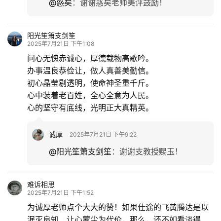
@惑矣
：
谢谢惑矣老师美评鼓励！
阳光笙箫支剑笙
2025年7月21日 下午1:08
问心无愧赤诚心，厚德载物高歌吟。
办事温良恭俭让，做人真善美勤信。
初心晶莹剔透明，使命神圣重千斤。
心中装着老百姓，全心全意为人民。
心的坚守有底线，光明正大真精英。
诚厚
2025年7月21日 下午9:22
@阳光笙箫支剑笙
：
谢谢支教授赐玉！
难诉相思
2025年7月21日 下午1:52
为诚厚老师点个大大的赞！如果仕途的飞黄腾达是以
泯灭良知、让心蒙尘为代价，那么，还不如看淡得