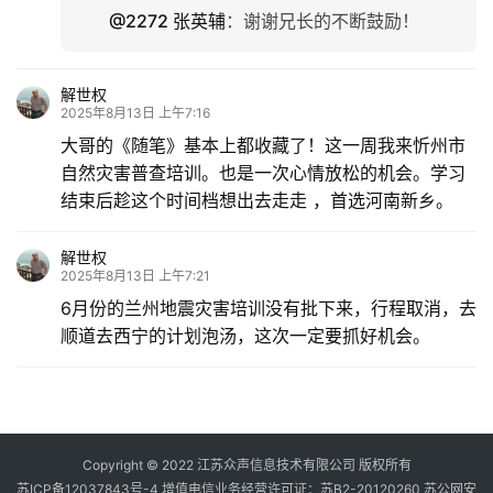
@2272 张英辅
：
谢谢兄长的不断鼓励！
解世权
2025年8月13日 上午7:16
大哥的《随笔》基本上都收藏了！这一周我来忻州市
自然灾害普查培训。也是一次心情放松的机会。学习
结束后趁这个时间档想出去走走 ，首选河南新乡。
解世权
2025年8月13日 上午7:21
6月份的兰州地震灾害培训没有批下来，行程取消，去
顺道去西宁的计划泡汤，这次一定要抓好机会。
Copyright © 2022 江苏众声信息技术有限公司 版权所有
苏ICP备12037843号-4
增值电信业务经营许可证：苏B2-20120260
苏公网安