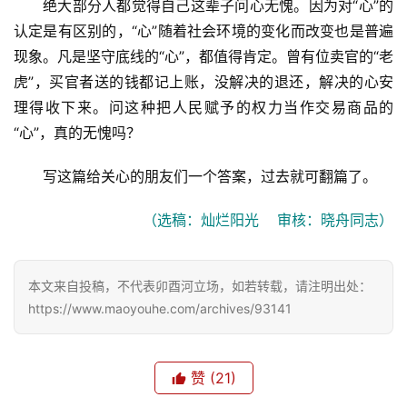
绝大部分人都觉得自己这辈子问心无愧。因为对“心”的
认定是有区别的，“心”随着社会环境的变化而改变也是普遍
现象。凡是坚守底线的“心”，都值得肯定。曾有位卖官的“老
虎”，买官者送的钱都记上账，没解决的退还，解决的心安
理得收下来。问这种把人民赋予的权力当作交易商品的
“心”，真的无愧吗？
写这篇给关心的朋友们一个答案，过去就可翻篇了。
（选稿：灿烂阳光    审核：晓舟同志）
本文来自投稿，不代表卯酉河立场，如若转载，请注明出处：
https://www.maoyouhe.com/archives/93141
赞
(21)