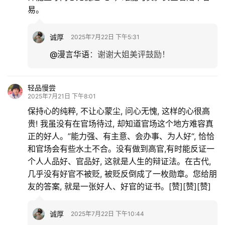
易。
诚厚
2025年7月22日 下午5:31
@漫言华语
：
谢谢大姐美评鼓励！
轻品慢尝
2025年7月21日 下午8:01
保持心的纯粹, 不让心蒙尘, 问心无愧, 这样的心很高
贵! 我虽没有在官场待过, 却知道官场这个地方难容真
正的好人。”能力强、有主意、会办事、为人好“, 恰恰
和官场会有些水土不合。没有做到高官,有时能反证一
个人人品好、官品好, 这就是人生的辩证法。在古代,
几乎没有好官不被贬, 被贬反倒成了一枚勋章。您给朋
友的答案, 就是一张好人、好官的证书。[赞][赞][赞]
诚厚
2025年7月22日 下午10:44