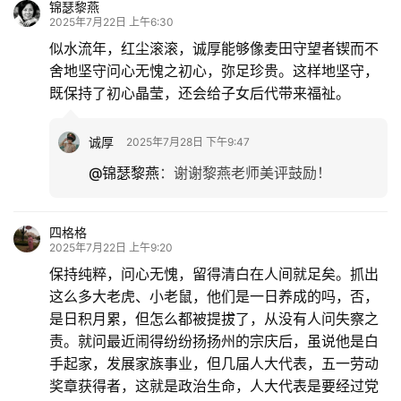
锦瑟黎燕
2025年7月22日 上午6:30
似水流年，红尘滚滚，诚厚能够像麦田守望者锲而不
舍地坚守问心无愧之初心，弥足珍贵。这样地坚守，
既保持了初心晶莹，还会给子女后代带来福祉。
诚厚
2025年7月28日 下午9:47
@锦瑟黎燕
：
谢谢黎燕老师美评鼓励！
四格格
2025年7月22日 上午9:20
保持纯粹，问心无愧，留得清白在人间就足矣。抓出
这么多大老虎、小老鼠，他们是一日养成的吗，否，
是日积月累，但怎么都被提拔了，从没有人问失察之
责。就问最近闹得纷纷扬扬州的宗庆后，虽说他是白
手起家，发展家族事业，但几届人大代表，五一劳动
奖章获得者，这就是政治生命，人大代表是要经过党