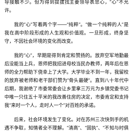
导接触不少。但为得到提拔找主要领导表忠心，“心”不允
许。
我的“心”写着两个字——“纯粹”。“做一个纯粹的人”是
我在高中阶段形成的人生观和价值观。一旦形成，终身坚
守，不因社会环境的变化而改变。
我的“心”，早期是得到肯定和赞扬的。放弃空军地勤最
后没能当上兵，恩师把我招进母校当民办教师，两年后在恩
师的全力帮助下侥幸上了大学。大学毕业不到一年，我留校
的放弃被老师和老干部们赞为“骨头最硬”。直到八十年代中
后期，我谢绝了市委常委会让乡里拿三万元为乡镇党委书记
中唯一只住五十平米的我改善住房的决定，市委肯定和支持
我“来时一个人，走时人一个”对百姓的承诺。
后来，社会环境发生了变化。对在苏州三次快到手的机
遇不争取，知情者全不理解。“清高”、“固执”、“不知与时俱