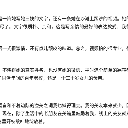
是一篇她写她三姨的文字，还有一条她在沙滩上踢沙的视频。她
尽了。文字很质朴、亲和，这是写亲情的最好的表达款式，我
招一式很激情，还有点儿顽皮的味道。总之，视频拍的很专业，
，不晓得她的真实姓名，也没有她的微信，平时连个简单的寒喧
于同治年间的百年老校，还是一个三十岁女儿的母亲。
留言和不着边际的溢美之词我也懒得理会。我的美友本来就少，
，现在，除了生活中的老朋友在美篇里鼓励着我，线上的美友就
篇里开枝散叶地绽放着。