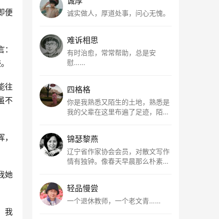
诚厚
即便
诚实做人，厚道处事，问心无愧。
难诉相思
言：
有时治愈，常常帮助，总是安
迹。
慰……
能往
四格格
虽不
你是我熟悉又陌生的土地，熟悉是
我的父辈在这里布遍了足迹，陌生
是因为我总在梦里遥望你。有幸，
我以这种方式走近了你，你是我的
挥，
锦瑟黎燕
根所在，我用文字慢慢认识你、慢
慢熟悉你。
辽宁省作家协会会员，对散文写作
情有独钟。像春天早晨那么朴素，
清新，是我的期许。
我她
轻品慢尝
一个退休教师，一个老文青……
，我