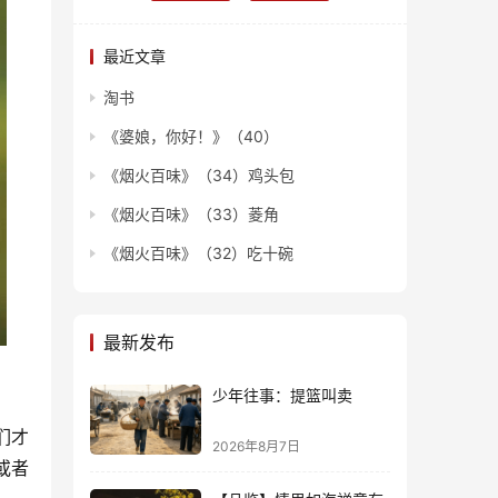
最近文章
淘书
《婆娘，你好！》（40）
《烟火百味》（34）鸡头包
《烟火百味》（33）菱角
《烟火百味》（32）吃十碗
最新发布
少年往事：提篮叫卖
们才
2026年8月7日
或者