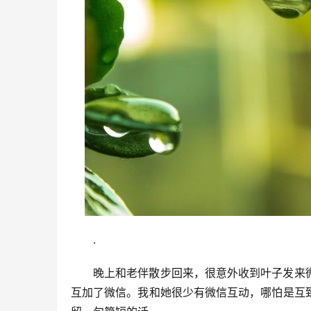
.
晚上和老伴散步回来，很意外收到叶子发来
互加了微信。我和她很少有微信互动，哪怕是互