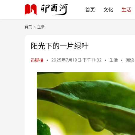
首页
文化
生活
首页
生活
阳光下的一片绿叶
吊脚楼
•
2025年7月19日 下午11:02
•
生活
•
阅读 