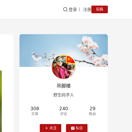
登录
注册
投稿
吊脚楼
野生码字人
308
240
29
文章
评论
粉丝
关注
私信