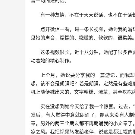
留一句简短的话。
有一种友情，不在于天天说话、也不在于话
点开微信一看，是一条长视频，她为我的游
见她的声音，糯糯的、糍糍的、软软的，很柔美
这条视频很长，近十八分钟，她配了很多西
动着她的精心制作。
上个月，她说要分享我的一篇游记，而我却
想，该不会是朗诵吧？若是朗诵，定然是有些难
机上随便戳出来的，文字粗糙、潦草，甚至疙疙
实在没想到她今天给了我一个惊喜。过去，
发后，有人觉得中意就朗诵了，却从来没有人制
章，另外的两三个朋友都不再朗诵我的小文章了
凉之风。我把视频转发给老伴，说这是都江堰的