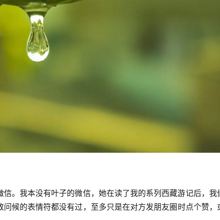
微信。我本没有叶子的微信，她在读了我的系列西藏游记后，我
致问候的表情符都没有过，至多只是在对方发朋友圈时点个赞，