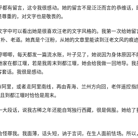
乎都有留言，这令我很感动。她的留言不是泛泛而言的恭维话，
是尊重的，对文字也是敬畏的。
文字中可以看出她是很喜欢汪老的文字风格的。我第一次给她留
质朴、老道。她真是个汪粉，从她的文章里能读到汪老文风的痕
哼唧唧，每天都发一篇流水账，叶子见了，她说因为身体原因不
她家在都江堰，若是我周末到都江堰，她会给我做一回地导。我
客套话。我很是感动。
环游阿里，或者走阿里南线，再由青海、兰州方向回，老伴遥控指
而且到都江堰时恰恰是周末。
一大段话，说我古稀之年还能自驾独行西藏，很是佩服。她给了
。
会怪罪我。我面薄，话头短，讷于言词，在生人面前怯场。所以