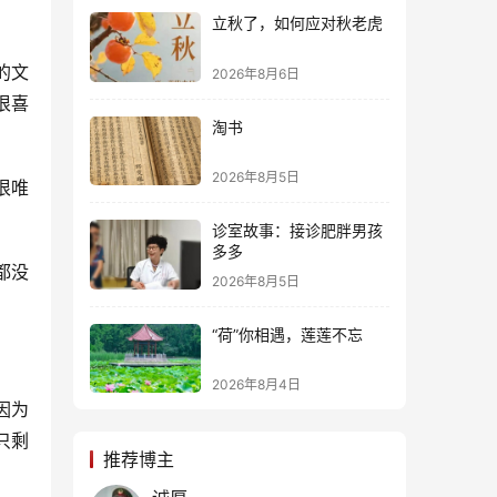
立秋了，如何应对秋老虎
的文
2026年8月6日
很喜
淘书
2026年8月5日
很唯
诊室故事：接诊肥胖男孩
多多
都没
2026年8月5日
“荷”你相遇，莲莲不忘
2026年8月4日
因为
只剩
推荐博主