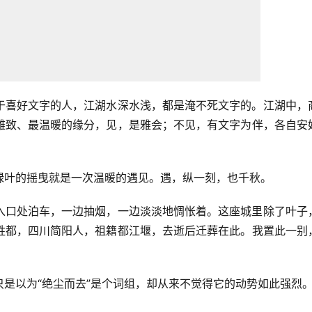
于喜好文字的人，江湖水深水浅，都是淹不死文字的。江湖中，
雅致、最温暖的缘分，见，是雅会；不见，有文字为伴，各自安
绿叶的摇曳就是一次温暖的遇见。遇，纵一刻，也千秋。
入口处泊车，一边抽烟，一边淡淡地惆怅着。这座城里除了叶子
姓都，四川简阳人，祖籍都江堰，去逝后迁葬在此。我置此一别
是以为“绝尘而去”是个词组，却从来不觉得它的动势如此强烈