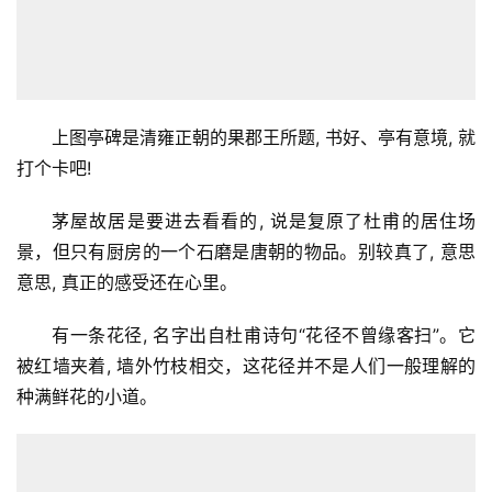
上图亭碑是清雍正朝的果郡王所题, 书好、亭有意境, 就
打个卡吧!
茅屋故居是要进去看看的, 说是复原了杜甫的居住场
景，但只有厨房的一个石磨是唐朝的物品。别较真了, 意思
意思, 真正的感受还在心里。
有一条花径, 名字出自杜甫诗句“花径不曾缘客扫”。它
被红墙夹着, 墙外竹枝相交，这花径并不是人们一般理解的
种满鲜花的小道。