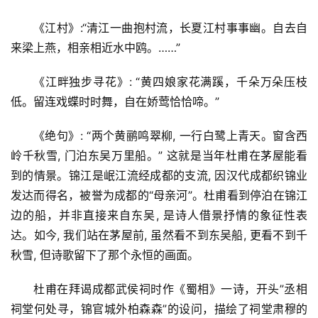
《江村》:“清江一曲抱村流，长夏江村事事幽。自去自
来梁上燕，相亲相近水中鸥。……”
《江畔独步寻花》: “黄四娘家花满蹊，千朵万朵压枝
低。‌‌留连戏蝶时时舞，自在娇莺恰恰啼。”
《绝句》: “两个黄鹂鸣翠柳, 一行白鹭上青天。窗含西
岭千秋雪, 门泊东吴万里船。” 这就是当年杜甫在茅屋能看
到的情景。锦江是岷江流经成都的支流, 因汉代成都织锦业
发达而得名，被誉为成都的“母亲河”。杜甫看到停泊在锦江
边的船，并非直接来自东吴, 是诗人借景抒情的象征性表
达。如今, 我们站在茅屋前, 虽然看不到东吴船, 更看不到千
秋雪, 但诗歌留下了那个永恒的画面。
杜甫在拜谒成都武侯祠时作《蜀相》一诗，开头”丞相
祠堂何处寻，锦官城外柏森森”的设问，描绘了祠堂肃穆的