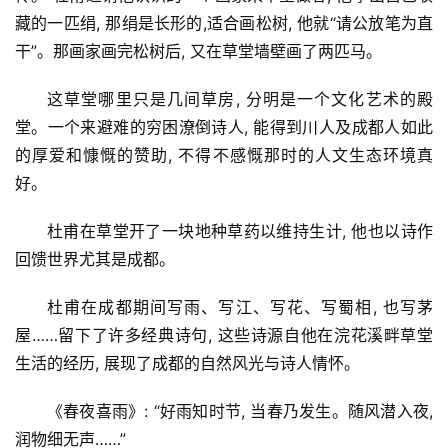
藏的一匹绢, 那绢是长形的,适合画松树, 他就“请公放笔为直
干”。那画家画完松树后, 又在草堂墙壁画了两匹马。
这草堂哪里只是几间草房, 分明是一个文化艺术的殿
堂。一个来避难的穷困潦倒诗人, 能得到川人及成都人如此
的厚爱和慷慨的赞助, 不得不感慨那时的人文生态环境真
好。
杜甫在草堂开了一块地种草药以维持生计, 他也以诗作
回馈世界尤其是成都。
杜甫在成都期间写雨、写江、写花、写蜀相, 也写茅
屋……留下了许多经典诗句, 这些诗源自他在浣花溪畔草堂
生活的经历, 展现了成都的自然风光与诗人情怀。
《春夜喜雨》: “好雨知时节, 当春乃发生。随风潜入夜, 
润物细无声……”