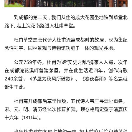
到成都的第二天 , 我们从住的成大花园坐地铁到草堂北
路下, 走上浣花南路进入杜甫草堂。
杜甫草堂是唐代诗人杜甫流寓成都时的故居，现为集纪
念性祠宇、园林景观与博物馆功能于一体的观光胜地。
公元759年冬，杜甫为避“安史之乱”携家人入蜀，次年
在成都浣花溪畔营建茅屋，并在此生活近四年，创作诗歌
240余首，《茅屋为秋风所破歌》、《春夜喜雨》等名篇就
诞生于此。
杜甫离开成都后草堂倾颓，五代诗人韦庄寻遗址重建，
宋、元、明、清历经14次修葺扩建，现存格局定型于清嘉庆
十六年（1811年)。
当年杜甫建的茅屋占地约一亩, 加上前庭后院和种菜种