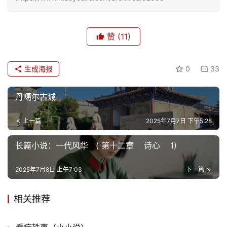
旅
游
登录
注册
赞
(11)
育
儿
生成海报
0
33
娱
乐
丹噶尔古城
专
上一篇
2025年7月7日 下午5:28
题
长篇小说：一代风华 ( 第十二章 诗心 1)
更
2025年7月8日 上午7:03
下一篇
多
相关推荐