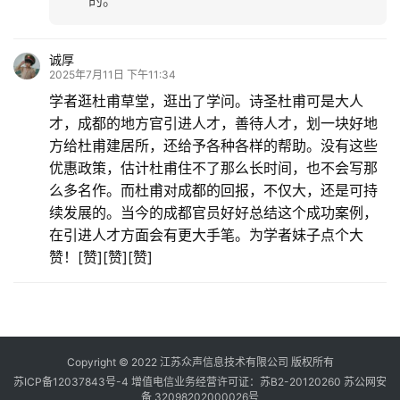
的。
诚厚
2025年7月11日 下午11:34
学者逛杜甫草堂，逛出了学问。诗圣杜甫可是大人
才，成都的地方官引进人才，善待人才，划一块好地
方给杜甫建居所，还给予各种各样的帮助。没有这些
优惠政策，估计杜甫住不了那么长时间，也不会写那
么多名作。而杜甫对成都的回报，不仅大，还是可持
续发展的。当今的成都官员好好总结这个成功案例，
在引进人才方面会有更大手笔。为学者妹子点个大
赞！[赞][赞][赞]
Copyright © 2022 江苏众声信息技术有限公司 版权所有
苏ICP备12037843号-4
增值电信业务经营许可证：苏B2-20120260
苏公网安
备 32098202000026号