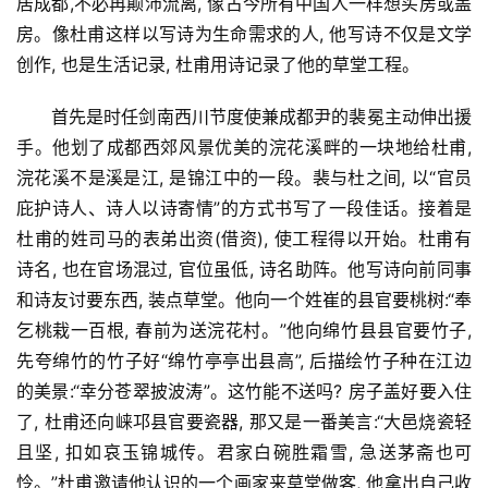
居成都,不必再颠沛流离, 像古今所有中国人一样想买房或盖
房。像杜甫这样以写诗为生命需求的人, 他写诗不仅是文学
创作, 也是生活记录, 杜甫用诗记录了他的草堂工程。
首先是时任剑南西川节度使兼成都尹的裴冕主动伸出援
手。他划了成都西郊风景优美的浣花溪畔的一块地给杜甫, 
浣花溪不是溪是江, 是锦江中的一段。裴与杜之间, 以“官员
庇护诗人、诗人以诗寄情”的方式书写了一段佳话。接着是
杜甫的姓司马的表弟出资(借资), 使工程得以开始。杜甫有
诗名, 也在官场混过, 官位虽低, 诗名助阵。他写诗向前同事
和诗友讨要东西, 装点草堂。他向一个姓崔的县官要桃树:“奉
乞桃栽一百根, 春前为送浣花村。”他向绵竹县县官要竹子, 
先夸绵竹的竹子好“绵竹亭亭出县高”, 后描绘竹子种在江边
的美景:“幸分苍翠披波涛”。这竹能不送吗? 房子盖好要入住
了, 杜甫还向崃邛县官要瓷器, 那又是一番美言:“大邑烧瓷轻
且坚, 扣如哀玉锦城传。君家白碗胜霜雪, 急送茅斋也可
怜。”杜甫邀请他认识的一个画家来草堂做客, 他拿出自己收