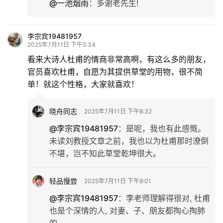
@一池烟雨
：
多谢老先生!
李宗宾19481957
2025年7月11日 下午5:34
看来大诗人杜甫的情商非常高啊，有这么多的朋友，
官员喜欢杜甫，自愿为其提供草堂的用物，很不简
单！就这个性格，大家就喜欢！
晓舟同志
2025年7月11日 下午8:32
@李宗宾19481957
：
是呢，我也有此感慨。
未读刘教授文章之前，我也以为杜甫那时潦倒
不堪，岂不知此草堂乾坤很大。
轻品慢尝
2025年7月11日 下午9:01
@李宗宾19481957
：
李老师理解得很对, 杜甫
也是个深情的人, 对妻、子、朋友都掏心掏肺