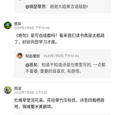
@锦瑟黎燕
：
谢谢大姐美言语鼓励!
惑矣
2025年7月8日 下午10:39
《绝句》是写自成都吗？看来我们读书真是太粗疏
了，好好向您学习才是。
轻品慢尝
2025年7月9日 下午10:44
@惑矣
：
知道不知道诗是在哪里写的, 一点都
不重要, 重要的是喜欢, 有感悟。
雨凌
2025年7月9日 上午5:52
杜甫草堂浣花溪，花径翠竹压枝低，诗圣四载栖居
地，锦城蜀水黄鹂啼。