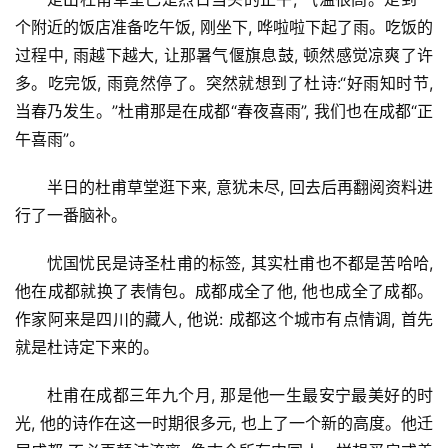
个附近的饭店准备吃午饭, 刚坐下, 哗啦啦下起了雨。吃饭的
过程中, 雨越下越大, 让那暑气偃旗息鼓, 顿然感觉凉爽了许
多。吃完饭, 雨竟然停了。突然就想到了杜诗:“好雨知时节,
当春乃发生。”杜甫那是在成都“春夜喜雨”, 我们也在成都“正
午喜雨”。
半日的杜甫草堂逛下来, 意犹未尽, 回去后再翻阅资料进
行了一番脑补。
忧国忧民是诗圣杜甫的标签, 其实杜甫也不都是苦哈哈, 
他在成都就换了表情包。成都成全了他, 他也成全了成都。
作家阿来是四川的藏人, 他说: 成都这个城市有点情调, 首先
就是杜诗定下来的。
杜甫在成都三年九个月, 那是他一生最安宁最美好的时
光, 他的诗作在这一时期很多元, 也上了一个新的高度。他迁