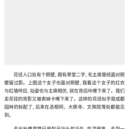
花径入口处有个照壁, 题有草堂二字, 毛主席曾经面对照
壁留过影。上图这个女子也面对照壁, 我看这个女子的红衣
与红墙呼应, 站姿也与主席相仿, 就在背后咔嚓下来了。我们
走花径的背影又被表妹卡嚓下来了。这样的花径似乎是成都
园林的标配了, 后来在丞相祠、大慈寺、文殊院等处都能见
到。
走出杜甫草堂已是烈日当头的正午, 气温很高。走到一