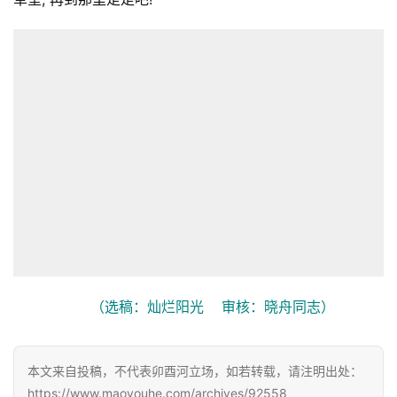
首
页
文
化
生
活
（选稿：灿烂阳光    审核：晓舟同志）
情
感
本文来自投稿，不代表卯酉河立场，如若转载，请注明出处：
https://www.maoyouhe.com/archives/92558