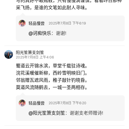
写的真好不敢赐教，只有慢慢滴谨慎，看看昨日那神
采飞扬，是谁的文笔如此耐人寻味。
轻品慢尝
2025年7月8日 下午6:19
@诃痴快乐
：
谢谢!
阳光笙箫支剑笙
2025年7月8日 上午4:06
蜀道云开锦水滨，草堂千载驻诗魂。
浣花溪暖催新柳，西岭雪明映旧门。
邻翁赠瓦遮风雨，稚子敲针钓晓昏。
莫道风流随鹤去，一城一圣两相存。
轻品慢尝
2025年7月8日 下午6:20
@阳光笙箫支剑笙
：
谢谢支老师赠诗!