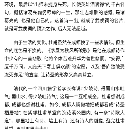
环境，最后以”出师未捷身先死，长使英雄泪满襟”的千古名
句，概括诸葛亮鞠躬尽瘁的一生，那壮志难酬的感慨, 是诸
葛亮的, 也是他自己的。这首诗一出, 就成了武侯祠的名片, 
就是写武侯祠的顶流之作, 后人无法超越。
由于生活的变化, 杜甫虽然在成都换了一些表情包, 但生
命的底色是不换的。《茅屋为秋风所破歌》是他在成都诗作
中少有的一首悲歌, 他将个体苦难升华为普世悲悯。”安得广
厦千万间，大庇天下寒士俱欢颜”的宏愿，以及”吾庐独破受
冻死亦足”的宣言‌‌, 让诗圣的形象又高高耸立。
清代的一个四川籍学者李长祥说:“少陵诗, 得蜀山水吐
气; 蜀山水, 得少陵吐诗气”, 这是一个互相成全。杜甫感谢成
都, 成都也感谢杜甫。如今, 成都人骄傲地把成都看成“诗圣
栖居地”, 在紧邻杜甫草堂的浣花溪公园内, 有一条“诗歌大
道”，那里地上有诗、墙上有诗, 还有诗人的雕像, 逛完杜甫
草堂, 再到那里走走吧!