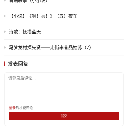
看病轶事（小小说）
【小说】《啊！兵！》（五）夜车
诗歌：抚摸蓝天
冯梦龙村探先贤——走街串巷品姑苏（7）
发表回复
请登录后评论...
登录
后才能评论
提交