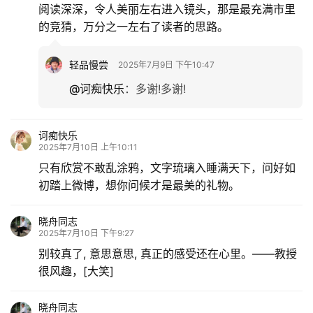
阅读深深，令人美丽左右进入镜头，那是最充满市里
的竞猜，万分之一左右了读者的思路。
轻品慢尝
2025年7月9日 下午10:47
@诃痴快乐
：
多谢!多谢!
诃痴快乐
2025年7月10日 上午10:11
只有欣赏不敢乱涂鸦，文字琉璃入睡满天下，问好如
初踏上微博，想你问候才是最美的礼物。
晓舟同志
2025年7月10日 下午9:27
别较真了, 意思意思, 真正的感受还在心里。——教授
很风趣，[大笑]
晓舟同志