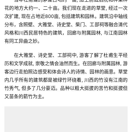
花的地方大约一、二十亩。我们现在走进的草堂, 经过一次
次扩建, 现在占地近800亩, 包括建筑和园林。建筑沿中轴线
分布，含照壁、大雅堂、诗史堂、柴门、工部祠等融合清代
风格和川西民居特色的建筑，回廊与附属园林, 与江南园林
有同工异曲之妙。
在大雅堂、诗史堂、工部祠中, 游客了解了杜甫生平经
历和文学成就, 崇敬之情会油然而生。在回廊与附属园林, 游
客边行走拍照边感受和体会诗人的诗情、园林的画意。草堂
内几乎所有的建筑都是被绿竹环绕着, 川西的竹没有江南的
竹秀气, 但多了几分豪迈。品种以粗大挺拔的苦竹和挺拔但
又苗条的箭竹为主。