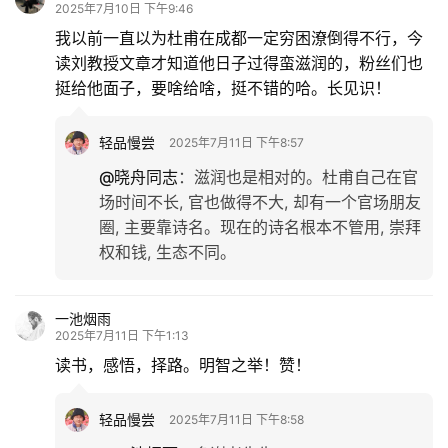
2025年7月10日 下午9:46
我以前一直以为杜甫在成都一定穷困潦倒得不行，今
读刘教授文章才知道他日子过得蛮滋润的，粉丝们也
挺给他面子，要啥给啥，挺不错的哈。长见识！
轻品慢尝
2025年7月11日 下午8:57
@晓舟同志
：
滋润也是相对的。杜甫自己在官
场时间不长, 官也做得不大, 却有一个官场朋友
圈, 主要靠诗名。现在的诗名根本不管用, 崇拜
权和钱, 生态不同。
一池烟雨
2025年7月11日 下午1:13
读书，感悟，择路。明智之举！赞！
轻品慢尝
2025年7月11日 下午8:58