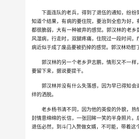
下面连队的老兵，得到了退伍的通知，纷纷
知道个结果，有病的要住院，要治到全愈为好，
都很脆弱，大有一种被弃的感觉。郭汉林的老乡
风湿病，行走时，双腿疼痛，住院过一段时间，
病近似于成了废品要被扔掉的感觉。郭汉林劝慰
郭汉林的另一个老乡尹志鹏，情形又不一样
要留下来，据说要提干。
郭汉林并没有什么失落感，因为早已得知会
绊的洒脱。
老乡杨书清不同，因为他的英俊的外貌，热
封情意绵绵的长信，一张回眸一笑的半身照片。
退伍必然，到斗门入赘做女婿，不可能，带着这