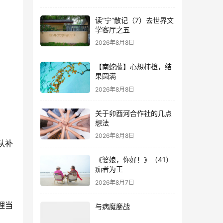
读“宁”散记（7）去世界文
学客厅之五
2026年8月8日
【南蛇藤】心想柿橙，结
果圆满
2026年8月8日
关于卯酉河合作社的几点
想法
2026年8月8日
队补
《婆娘，你好！》（41）
痴者为王
2026年8月7日
理当
与病魔鏖战