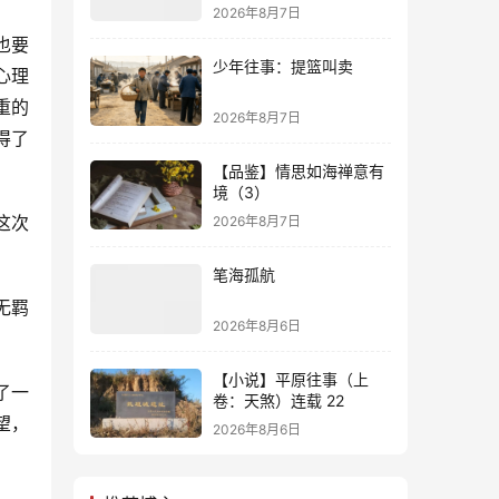
2026年8月7日
也要
少年往事：提篮叫卖
心理
重的
2026年8月7日
得了
【品鉴】情思如海禅意有
境（3）
这次
2026年8月7日
笔海孤航
无羁
2026年8月6日
【小说】平原往事（上
了一
卷：天煞）连载 22
望，
2026年8月6日