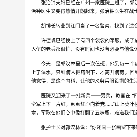
张治钟夫妇已经在广州一家医院上班了，郭
治钟医生又变得热情开朗起来，张治钟医生在战
胡排长转业到江门当了一名警察，找到了适
许德帆已经换上了有四个袋袋的军服，成了
入伍的老兵都很忙，没有时间也没有必要与他说
今天，是郭汉林最后一次值班，他到每一个
上了温水，只到病人把药喝下，才离开病房。回
他觉得，是这个内科，让他的义务兵服役期的生
医院又迎来了一批新兵——男兵，教官在 “
全军上下一片红，颗颗红心向着党……”山上葵
章，军歌在他们心中像打翻了五味瓶。难道我们
张护士长对郭汉林说：“你还画一张画留下来