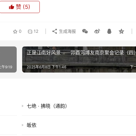
赞
(5)
0
12
生成海报
)
正是江南好风景——卯酉河博友南京聚会记录（四
上午9:19
2025年6月8日 下午1:46
下
七绝 · 拂晓（通韵）
皈依