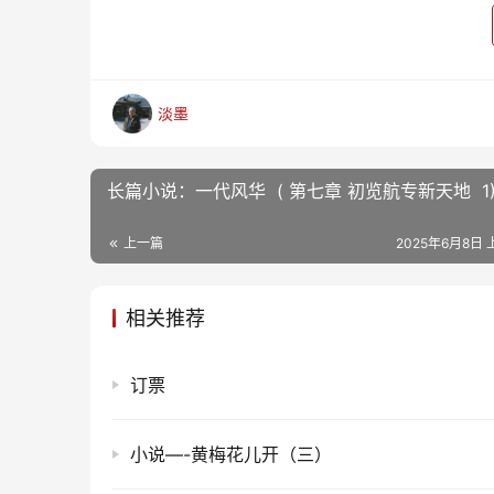
淡墨
长篇小说：一代风华 ( 第七章 初览航专新天地 1
上一篇
2025年6月8日 
相关推荐
订票
小说—-黄梅花儿开（三）