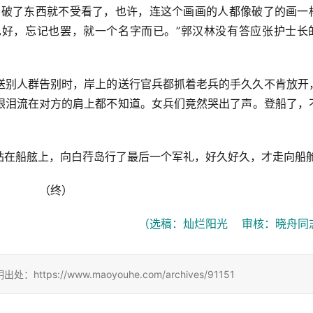
，破了东西就不受看了，也许，连这个画画的人都像破了的画一
好，忘记也罢，就一个名字而已。”郭汉林没有答应张护士长
送别人群告别时，岸上的送行官兵都抓着老兵的手久久不肯放开
眼泪流在对方的肩上都不知道。女兵们竟然哭出了声。登船了，
站在船舷上，向白荇岛行了最后一个军礼，好久好久，才走向船
（终）
（选稿：灿烂阳光    审核：晓舟同
://www.maoyouhe.com/archives/91151