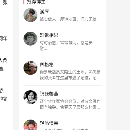
推荐博主
，张
。
诚厚
诚实做人，厚道处事，问心无愧。
难诉相思
同年
有时治愈，常常帮助，总是安
慰……
人倒
四格格
遍，
你是我熟悉又陌生的土地，熟悉是
我的父辈在这里布遍了足迹，陌生
是因为我总在梦里遥望你。有幸，
我以这种方式走近了你，你是我的
想，
锦瑟黎燕
根所在，我用文字慢慢认识你、慢
的领
慢熟悉你。
辽宁省作家协会会员，对散文写作
情有独钟。像春天早晨那么朴素，
清新，是我的期许。
轻品慢尝