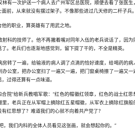
汉林有一次护送一个病人去广州军区总医院，顺便去看了张医生
士面前，从来就没有摆过架子。不像那些进过几天修的二杆子兵
合他的职业，算英雄有了用武之地。
放射科的技师了。他不再撇着嘴对同年入伍的老兵说话了，因为
话了。老兵们也逐渐地感觉到，留下提了干的，不全是精英。
病房转了一遍，给输液的病人调了点滴的恰好速度，给喝药的病
到办公室，把办公室扫了一遍又一遍，把门窗桌椅擦了一遍又一
活，过得还算有一点味道。
四合院”给新兵教唱军歌：“红色的帽徽红领章，红色的战士红思
叶棚里，老兵正在从军帽上摘除红五星帽徽，从军衣上摘除红旗般
没有红思想了？难道我们的心就不向着共产党了？
吧，我们内科的全体人员看见这张画，就会想起你的。”