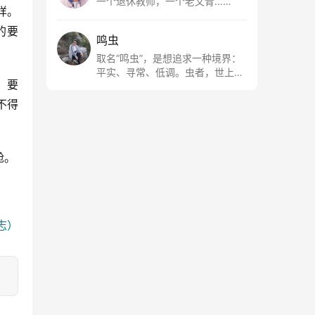
一个退休教师，一个老文青……
样。
的要
鸣虫
取名“鸣虫”，是想追求一种境界：
平实、寻常、低调。虫者，世上最
，要
最平常的小生物也；虫鸣这种声
音，不尖利，不张扬，浅吟低唱，
不得
是一种天籁。
舱。
志）