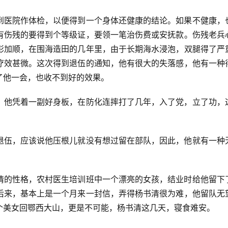
到医院作体检，以便得到一个身体还健康的结论。如果不健康，
有伤残的要得到个等级证，要领一笔治伤费或安抚款。伤残老兵
彭加顺，在围海造田的几年里，由于长期海水浸泡，双腿得了严
疗效甚微。这次得到退伍的通知，他有很大的失落感，他有一种
了他一会，也收不到好的效果。
，他凭着一副好身板，在防化连摔打了几年，入了党，立了功，
退伍，应该说他压根儿就没有想过留在部队，因此，他就有一种
情的性格，农村医生培训班中一个漂亮的女孩，结业时给他留下
后来，基本上是一个月来一封信，弄得杨书清很为难，他留队无
个美女回鄂西大山，更是不可能，杨书清这几天，寝食难安。