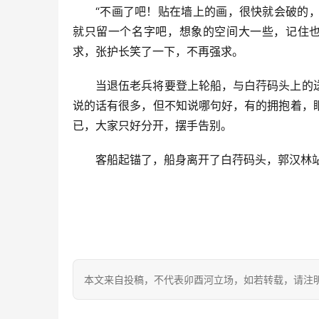
“不画了吧！贴在墙上的画，很快就会破的
就只留一个名字吧，想象的空间大一些，记住也
求，张护长笑了一下，不再强求。
当退伍老兵将要登上轮船，与白荇码头上的
说的话有很多，但不知说哪句好，有的拥抱着，
已，大家只好分开，摆手告别。
客船起锚了，船身离开了白荇码头，郭汉林
本文来自投稿，不代表卯酉河立场，如若转载，请注明出处：https