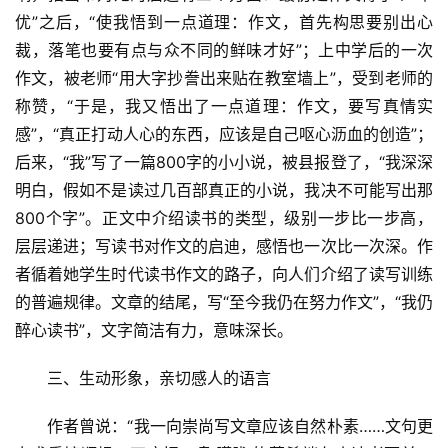
优”之后，“使我悟到一点道理：作文，首先构思要别出心
裁，落笔也要有点与众不同的鲜味才好”；上中学后的一次
作文，被老师“用大字抄誊出来贴在教室墙上”，受到老师的
称赞，“于是，我又悟出了一点道理：作文，要写真情实
感”，“真正打动人心的东西，应该是自己呕心沥血的创造”；
后来，“我”写了一篇800字的小小说，被县报登了，“我深深
明白，假如不是读过几百部真正的小说，我决不可能写出那
800个字”。正文中介绍读书的类型，级别一步比一步高，
层层递进；写读书对作文的启迪，感悟也一次比一次深。作
者循着她学生时代读书作文的路子，向人们介绍了读写训练
的普遍规律。文章的结尾，写“至今我仍在努力作文”，“我仍
醉心读书”，文字简洁有力，意味深长。
三、生动形象，亲切感人的语言
作者曾说：“我一向崇尚写文章应该自然朴素……文句更