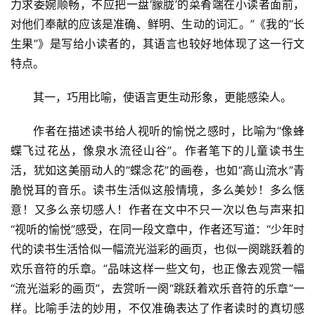
力求委婉顺畅，不应把一盘‘朦胧’的菜肴端在小读者面前，
对他们奉献的应该是准确、鲜明、生动的词汇。”《我的“长
生果”》是写给小读者的，其语言也较好地体现了这一行文
特点。
首
页
其一，巧用比喻，使语言更生动形象，更能感染人。
文
作者在描述读书给人视听的愉悦之感时，比喻为“像蜂
化
蝶飞过花丛，像泉水流径山谷”。作者笔下的儿童读书生
活，犹如这美丽动人的“蝶念花”的画卷，也如“高山流水”青
生
脆悦耳的音乐。读书生活似这般情境，多么美妙！多么惬
活
意！又多么亲切感人！作者在文中不只一次以色与声来扣
“视听的愉悦”感受，在同一段文章中，作者还写道：“少年时
情
代的读书生活恰似一幅流光溢彩的画页，也似一阕跳跃着的
感
欢乐音符的乐章。”品味这样一些文句，也正像去观赏一幅
“流光溢彩的画页”，去赏听一阕“跳跃着欢乐音符的乐章”一
旅
样。比喻手法的妙用，不仅准确表达了作者读时的真切感
游