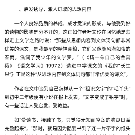
一、启发诱导，激人进取的思想内容
一个人良好品质的养成，成才意识的形成，与他受到好
的读物的影响是分不开的，这正如作者叶文玲在回忆她是怎
样走上文学之路时说：“那些从思想内容到文体词句都非常
优美的课文，是我最早的精神食粮，它们又像随风潜如夜的
春雨，滋润了我少年的文学梦。”（《铸一朵自己的金蔷
薇》《语文学习》1997.2）选进中学课文的《我的“长生
果”》正是这种“从思想内容到文体词句都非常优美的课文”。
作者在文中谈到自己怎样从一个“粗识文字”的“毛丫头”
到初中二年级便有小说在报上发表，“文字变成了铅字”时，
有一些话让人受启发，受教益。
如“爱读书，接触了书，只觉得无知而空荡的脑瓜日益
充盈起来”，“那时，就是因为酷爱书到了连一片带字的纸头