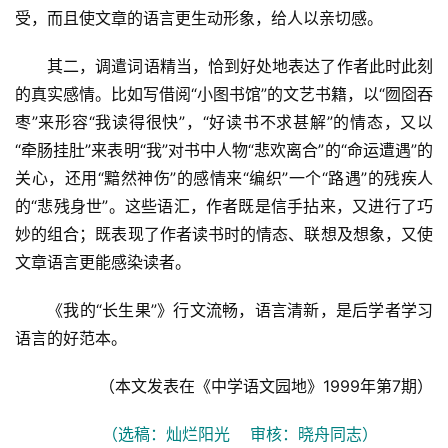
受，而且使文章的语言更生动形象，给人以亲切感。
登录
注册
育
其二，调遣词语精当，恰到好处地表达了作者此时此刻
儿
的真实感情。比如写借阅“小图书馆”的文艺书籍，以“囫囵吞
枣”来形容“我读得很快”，“好读书不求甚解”的情态，又以
娱
“牵肠挂肚”来表明“我”对书中人物“悲欢离合”的“命运遭遇”的
乐
关心，还用“黯然神伤”的感情来“编织”一个“路遇”的残疾人
的“悲残身世”。这些语汇，作者既是信手拈来，又进行了巧
专
题
妙的组合；既表现了作者读书时的情态、联想及想象，又使
文章语言更能感染读者。
更
多
《我的“长生果”》行文流畅，语言清新，是后学者学习
语言的好范本。
（本文发表在《中学语文园地》1999年第7期）
（选稿：灿烂阳光    审核：晓舟同志）