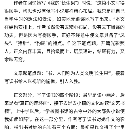
作者在回忆她写《我的“长生果”》时说：“这篇小文写得
很顺手，构思也没有像写小说那样精心布局。我只是把自己
当学生时的想法和做法，如实地无雕饰地写了出来。”本文
在结构安排上，作者虽然没有去精心布局，没有去下雕饰的
功夫，但是因为写得顺手，正好不经意中使文章具备了“凤
头”、“猪肚”、“豹尾”的特点。作这下笔点题，开篇光彩照
人，正文内容丰富，且拾级而上，层层递进，结尾有力，又
余味无穷。
文章起笔点题：“书，人们称为人类文明‘长生果’”，接着
写读书给人以视听的愉悅，引人入胜。
正文部分，写了读书的四个阶段：最早是读小画片，后
来是看“真正的连环画”，接下去是去小镇的文化站读“文艺书
籍”，上中学以后，“学校图书馆的古今中外的大部头小说使
我如痴如醉”。在这一部分里，作者写了读书对她作文的影
响，指出书对她的启迪有三个方面：最初是作文得了个“甲