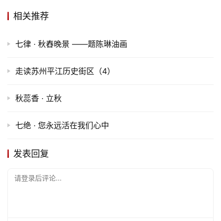
相关推荐
七律 · 秋舂晚景 ——题陈琳油画
走读苏州平江历史街区（4）
秋蕊香 · 立秋
七绝 · 您永远活在我们心中
发表回复
请登录后评论...