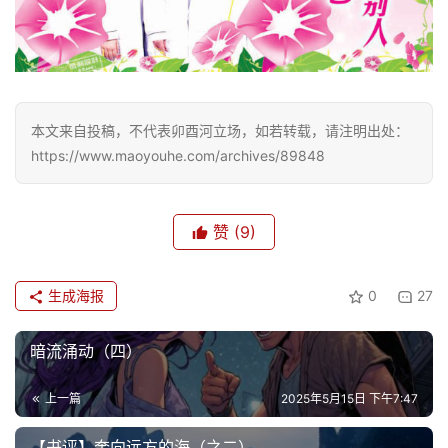
本文来自投稿，不代表卯酉河立场，如若转载，请注明出处：
https://www.maoyouhe.com/archives/89848
赞
(9)
生成海报
0
27
暗流涌动（四）
上一篇
2025年5月15日 下午7:47
【书评】奔向远方的海（之二）