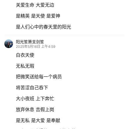
关爱生命 大爱无边
是精英 是天使 是爱神
是人们心中的春天里的阳光
阳光笙箫支剑笙
2025年5月16日 上午4:59
白衣天使
首
页
无私无瑕
把微笑送给每一个病员
文
将苦涩自己呑下
化
大小夜班 上下奔忙
生
放弃休息 吉假上岗
活
是无私 是大爱 是奉献
情