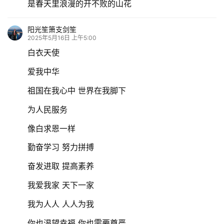
是春天里浪漫的开不败的山花
感
阳光笙箫支剑笙
旅
2025年5月16日 上午5:00
游
白衣天使
登录
注册
爱我中华
育
儿
祖国在我心中 世界在我脚下
为人民服务
娱
乐
像白求恩一样
勤奋学习 努力拼搏
专
题
奋发进取 提高素养
我爱我家 天下一家
更
我为人人 人人为我
多
你也渴望幸福 你也需要尊严