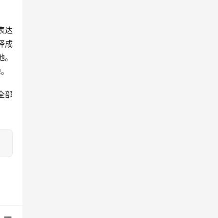
表达
译成
地。
弹。
全部