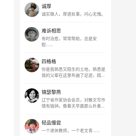
诚厚
诚实做人，厚道处事，问心无愧。
难诉相思
有时治愈，常常帮助，总是安
慰……
四格格
你是我熟悉又陌生的土地，熟悉是
我的父辈在这里布遍了足迹，陌生
是因为我总在梦里遥望你。有幸，
我以这种方式走近了你，你是我的
锦瑟黎燕
根所在，我用文字慢慢认识你、慢
慢熟悉你。
辽宁省作家协会会员，对散文写作
情有独钟。像春天早晨那么朴素，
清新，是我的期许。
轻品慢尝
一个退休教师，一个老文青……