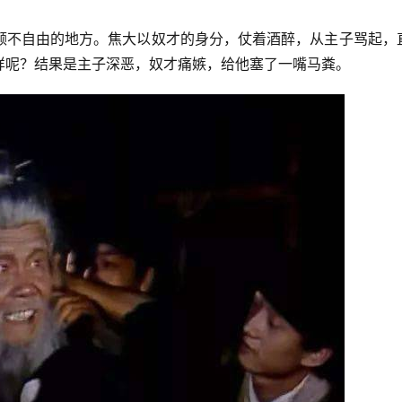
颇不自由的地方。焦大以奴才的身分，仗着酒醉，从主子骂起，
样呢？结果是主子深恶，奴才痛嫉，给他塞了一嘴马粪。