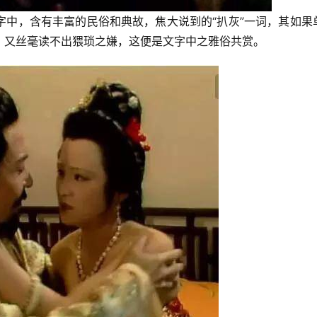
字中，含有丰富的民俗和典故，焦大说到的“扒灰”一词，其如果
，又丝毫读不出猥琐之嫌，这便是文字中之雅俗共赏。