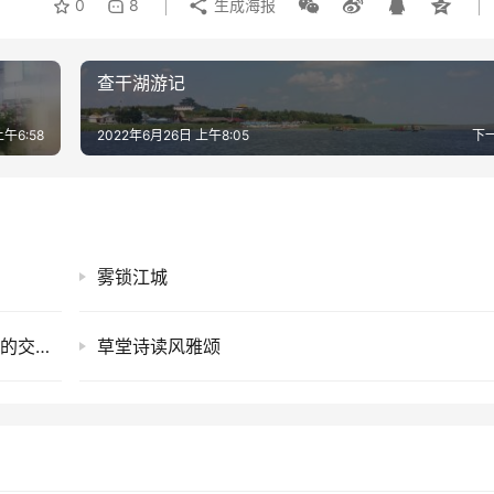
0
8
生成海报
查干湖游记
上午6:58
2022年6月26日 上午8:05
下
雾锁江城
陆正伟 《此时无声胜有声 ——漫忆黄裳与巴金的交往》
草堂诗读风雅颂