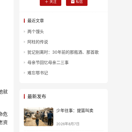
关注
私信
最近文章
两个馒头
阿柱的传说
犹记别离时：30年前的那瓶酒、那首歌
母亲节回忆母亲二三事
难忘鄂书记
他就
最新发布
少年往事：提篮叫卖
命危
老资
2026年8月7日