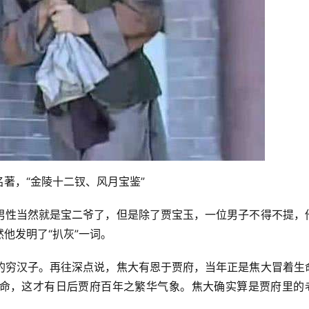
著，“金陵十二钗、风月宝鉴”
男性当然就是宝二爷了，但是除了贾宝玉，一位男子不得不提，
他发明了“扒灰”一词。
的穷汉子。再往深点说，焦大有恩于贾府，当年正是焦大冒着生
命，这才有日后贾府百年之繁华气象。焦大确实算是贾府里的