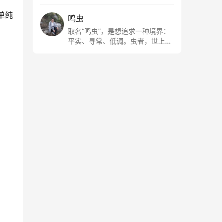
单纯
鸣虫
取名“鸣虫”，是想追求一种境界：
平实、寻常、低调。虫者，世上最
最平常的小生物也；虫鸣这种声
音，不尖利，不张扬，浅吟低唱，
是一种天籁。