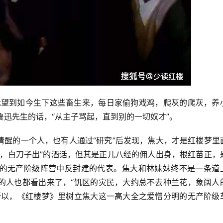
承望到如今生下这些畜生来，每日家偷狗戏鸡，爬灰的爬灰，养
鲁迅先生的话，“从主子骂起，直到别的一切奴才”。
清醒的一个人，也有人通过“研究”后发现，焦大，才是红楼梦里
进，白刀子出”的酒话，但其是正儿八经的佣人出身，根红苗正，
的无产阶级阵营中反封建的代表。焦大和林妹妹终不是一条道
的人也都看出来了，“饥区的灾民，大约总不去种兰花，象阔人
所以，《红楼梦》里树立焦大这一高大全之爱憎分明的无产阶级