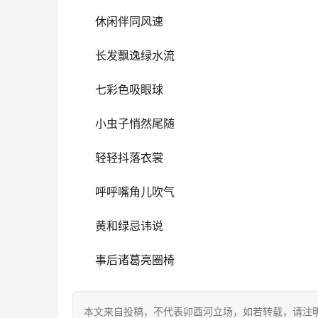
休闲伴同风速
长发飘逸绿水流
七彩色吸眼球
小虫子悄然尾随
轻轻抖落衣裳
呼呼嘴角儿吹气
黄和绿忌讳说
事后诸葛亮圈椅
本文来自投稿，不代表卯酉河立场，如若转载，请注明出处：https