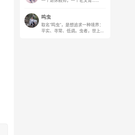
一个退休教师，一个老文青……
鸣虫
取名“鸣虫”，是想追求一种境界：
平实、寻常、低调。虫者，世上最
最平常的小生物也；虫鸣这种声
音，不尖利，不张扬，浅吟低唱，
是一种天籁。