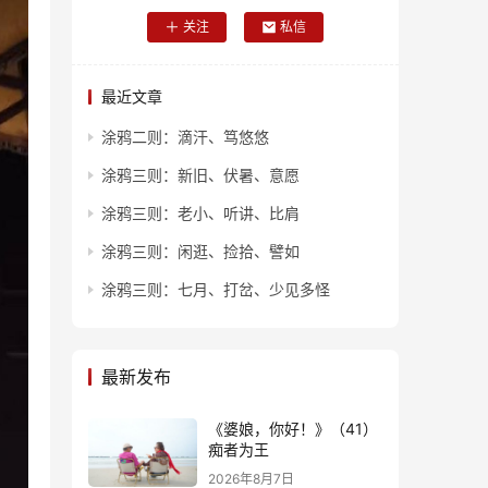
关注
私信
最近文章
涂鸦二则：滴汗、笃悠悠
涂鸦三则：新旧、伏暑、意愿
涂鸦三则：老小、听讲、比肩
涂鸦三则：闲逛、捡拾、譬如
涂鸦三则：七月、打岔、少见多怪
最新发布
《婆娘，你好！》（41）
痴者为王
2026年8月7日