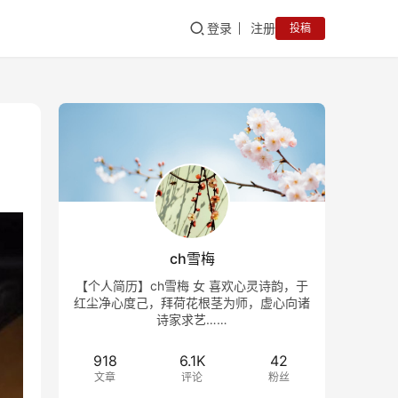
登录
注册
投稿
ch雪梅
【个人简历】ch雪梅 女 喜欢心灵诗韵，于
红尘净心度己，拜荷花根茎为师，虚心向诸
诗家求艺……
918
6.1K
42
文章
评论
粉丝