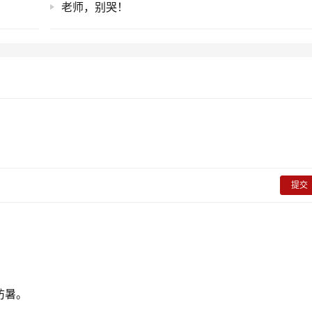
老师，别哭！
提交
防暑。