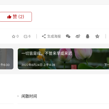
赞
(2)
0
6
生成海报
一切皆是缘，不管来早或来迟
午6:30
2022年6月24日 上午8:28
下
闲散时间