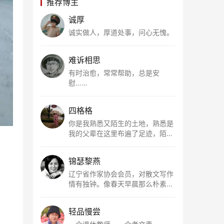
推荐博主
诚厚
诚实做人，厚道处事，问心无愧。
难诉相思
有时治愈，常常帮助，总是安
慰……
四格格
你是我熟悉又陌生的土地，熟悉是
我的父辈在这里布遍了足迹，陌生
是因为我总在梦里遥望你。有幸，
我以这种方式走近了你，你是我的
锦瑟黎燕
根所在，我用文字慢慢认识你、慢
慢熟悉你。
辽宁省作家协会会员，对散文写作
情有独钟。像春天早晨那么朴素，
清新，是我的期许。
轻品慢尝