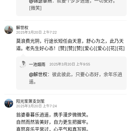
@锦瑟黎燕
：
就要个步步逍遥，一切安好。
[微笑]
解世权
2025年3月20日 上午7:22
莫浪费光阴，行途长短任由天意，舒心为之，此乃天
道。老先生好心态！[赞][赞][赞][爱心][爱心][花][花]
一池烟雨
2025年3月20日 上午9:55
@解世权
：
彼此彼此，只要心态好，余年乐逍
遥。
阳光笙箫支剑笙
2025年3月20日 上午7:24
翁婆垂暮乐逍遥，携手漫步微微笑。
自然而然皆美好，自力更生把握牢。
喜怒哀乐平常过，心平气和真写照。