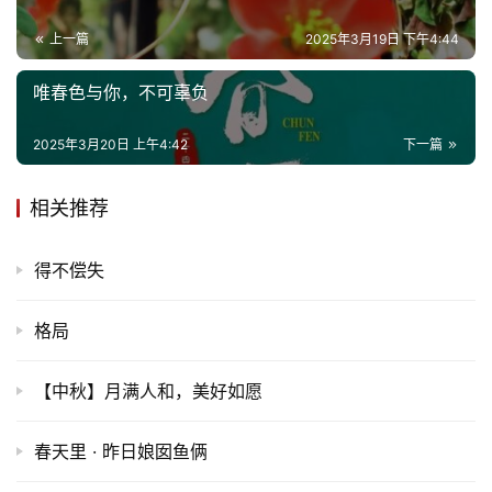
上一篇
2025年3月19日 下午4:44
唯春色与你，不可辜负
2025年3月20日 上午4:42
下一篇
首
页
相关推荐
文
得不偿失
化
格局
生
活
【中秋】月满人和，美好如愿
情
春天里 · 昨日娘囡鱼俩
感