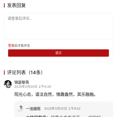
发表回复
旅
游
请登录后评论...
登录
注册
育
儿
登录
后才能评论
娱
提交
乐
专
评论列表（14条）
题
锦瑟黎燕
2025年3月20日 上午4:20
更
阳光心态，道法自然，情趣盎然，其乐融融。
多
一池烟雨
2025年3月20日 上午9:52