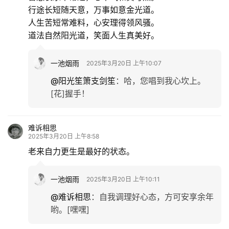
行途长短随天意，万事如意金光道。
人生苦短常难料，心安理得领风骚。
道法自然阳光道，笑面人生真美好。
一池烟雨
2025年3月20日 上午10:07
@阳光笙箫支剑笙
：
哈，您唱到我心坎上。
[花]握手！
难诉相思
2025年3月20日 上午8:58
老来自力更生是最好的状态。
一池烟雨
2025年3月20日 上午10:11
@难诉相思
：
自我调理好心态，方可安享余年
哟。[嘿嘿]