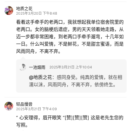
地质之花
2025年3月20日 下午8:48
看着这手牵手的老两口，我就想起我单位宿舍院里的
老两口。女的脑梗后遗症，男的天天领着她走路，从
迈一步都非常困难，到老两口手牵手遛弯，十几年如
一日。什么叫爱情，不是鲜花，不是甜言蜜语，而是
风雨同舟，不离不弃。
一池烟雨
2025年3月21日 上午10:04
@地质之花
：
感同身受。纯真的爱情，就在相
濡以沫，风雨同舟，不离不弃，依傍终生。
轻品慢尝
2025年3月21日 下午4:09
“ 心安理得，眉开眼笑 ”[赞][赞][赞] 这是老先生您的
写照。