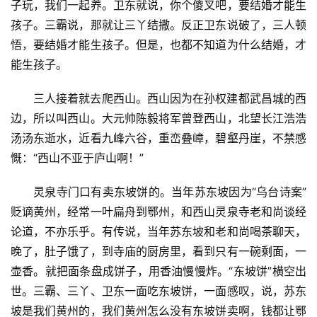
子玩，我们一起养。卫东就说，你个傻叉吧，要结婚才能生
孩子。三霸说，那就让三丫结撒。反正卫东说破了，三人顿
悟，要结婚才能生孩子。但是，也都不知道为什么结婚，才
能生孩子。
三人接着就去爬西山。西山因为在孙权建都武昌城的西
边，所以叫西山。大元帅陈毅将军曾登西山，北望长江浩浩
汤汤东逝水，近看九峰六谷，重峦叠嶂，碧壑丹崖，不禁感
慨：“西山不亚于庐山啊！”
灵泉寺门口有卖东坡饼的。当年苏东坡因为“乌台诗案”
贬谪黄州，经常一叶扁舟到鄂州，和西山灵泉寺老和尚谈经
论道，不亦乐乎。有传说，当年苏东坡和老和尚喝茶聊天，
晚了，肚子饿了，到寺庙的厨房里，看到只有一碗剩面，一
壶香。就把面条盘成饼子，用香油慢慢炸。“东坡饼”横空出
首
世。三霸、三丫、卫东一面吃东坡饼，一面感叹，说，苏东
页
坡是我们黄州的，我们黄州怎么没有东坡饼卖啊，钱都让鄂