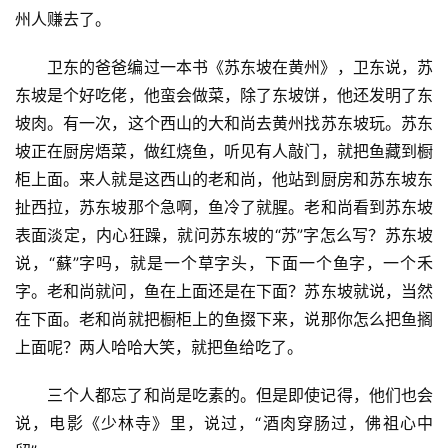
州人赚去了。
文
化
卫东的爸爸编过一本书《苏东坡在黄州》，卫东说，苏
东坡是个好吃佬，他蛮会做菜，除了东坡饼，他还发明了东
生
坡肉。有一次，这个西山的大和尚去黄州找苏东坡玩。苏东
活
坡正在厨房焐菜，做红烧鱼，听见有人敲门，就把鱼藏到橱
柜上面。来人就是这西山的老和尚，他站到厨房和苏东坡东
情
感
扯西拉，苏东坡那个急啊，鱼冷了就腥。老和尚看到苏东坡
表面淡定，内心狂躁，就问苏东坡的“苏”字怎么写？苏东坡
旅
说，“蘇”字吗，就是一个草字头，下面一个鱼字，一个禾
游
字。老和尚就问，鱼在上面还是在下面？苏东坡就说，当然
登录
注册
在下面。老和尚就把橱柜上的鱼掇下来，说那你怎么把鱼搁
育
上面呢？两人哈哈大笑，就把鱼给吃了。
儿
三个人都忘了和尚是吃素的。但是即使记得，他们也会
娱
说，电影《少林寺》里，说过，“酒肉穿肠过，佛祖心中
乐