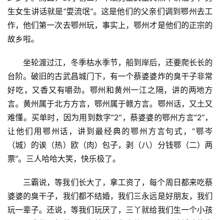
生女生讲话就是“耍流氓”。这是他们的父亲们调到鄂州去工
作，他们第一次去鄂州玩，事实上，鄂州才是他们的正宗的
故乡啦。
坐轮渡过江，冬季枯水季节，船到岸后，还要爬长长的
台阶。破旧的古武昌城门下，有一个蔡婆婆炸的臭干子非常
好吃，又香又有嚼劲。鄂州和黄州一江之隔，讲的两地方
言。黄州属于北方方言，鄂州属于赣方言。鄂州话，又土又
难懂。买单时，因为用到数字“2”，蔡婆婆的鄂州方言“2”，
让他们用鄂州话，讲到最经典的鄂州方言句式，“鄂岑
（城）的诶（热）欧（肉）包子，剥（八）分钱鄂（二）两
票”。三人哈哈大笑，快乐极了。
三霸说，等我们长大了，拿工资了，每个周日都来吃蔡
婆婆的臭干子，我们都不结婚，我们三永远是好朋友，我们
玩一辈子。还说，等我们玩厌了，三丫就给我们生一个小孩