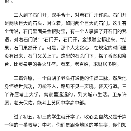
留”。
专
三人到了石门开，双手合十，对着石门开许愿。石门开
题
是两块巨大的石头，对立着，如同两个巨大的石门。这里有
个传说，石门里面是金银财宝，有一个人掌握了开石门的咒
更
语，对着石门说：“石门开，石门开，金银财宝都出来。”结
多
果，石门果然开了。可是，那个人太贪心，在规定的时间里
没有出来，石门又关上了。这里的石头门下，摆了香案和祭
台，比灵泉寺的香火旺盛。看来，老百姓，求财居多啊。
三霸许愿，一个白胡子老头打通他的任督二脉，然后他
身怀绝世武功，刀枪不入，路见不见一声吼，替天行道。三
丫许愿考上大学，离家里远远的，到大城市生活。卫东许
愿，老天保佑，能考上黄冈中学高中部。
过了初五，初三的学生就开学了。收心会自然又是千篇
一律的一番教导：中考，你们是跟全地区的学生拼，你们知