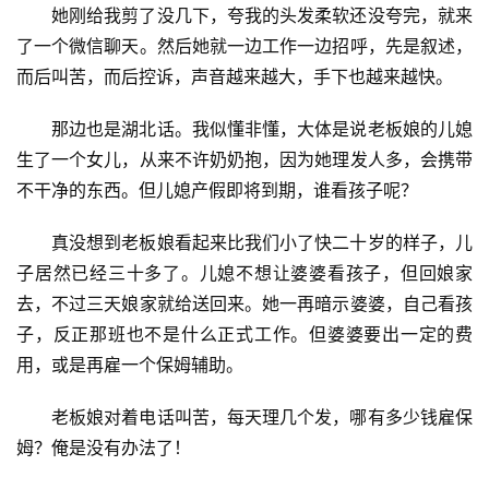
她刚给我剪了没几下，夸我的头发柔软还没夸完，就来
了一个微信聊天。然后她就一边工作一边招呼，先是叙述，
而后叫苦，而后控诉，声音越来越大，手下也越来越快。
那边也是湖北话。我似懂非懂，大体是说老板娘的儿媳
生了一个女儿，从来不许奶奶抱，因为她理发人多，会携带
不干净的东西。但儿媳产假即将到期，谁看孩子呢？
真没想到老板娘看起来比我们小了快二十岁的样子，儿
子居然已经三十多了。儿媳不想让婆婆看孩子，但回娘家
去，不过三天娘家就给送回来。她一再暗示婆婆，自己看孩
子，反正那班也不是什么正式工作。但婆婆要出一定的费
用，或是再雇一个保姆辅助。
老板娘对着电话叫苦，每天理几个发，哪有多少钱雇保
姆？俺是没有办法了！