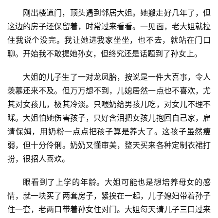
刚出楼道门，顶头遇到邻居大姐。她搬走好几年了，但
这边的房子还保留着，时常过来看看。一见面，老大姐就拉
住我说个没完。我让她进我家坐坐，也不去，就站在门口
聊。开始我不敢提她孙女，但终究还是话题到了孙女上。
大姐的儿子生了一对龙凤胎，按说是一件大喜事，令人
羡慕还来不及。但万万想不到，儿媳居然一点也不喜欢，尤
其对女孩儿，极其冷淡。只喂奶给男孩儿吃，对女儿不理不
睬。大姐怕她伤害孩子，只好含泪把女孩儿抱回自己家，雇
请保姆，用奶粉一点点把孩子算是养大了。这孩子虽然瘦
弱，但十分伶俐。奶奶又懂审美，整天买来各种定制衣裙打
扮，很招人喜欢。
眼看到了上学的年龄。大姐可能也是想培养母女的感
情，就一块买了两套房子，紧挨在一起，儿子媳妇带着孙子
住一套，老两口带着孙女住对门。大姐每天请儿子三口过来