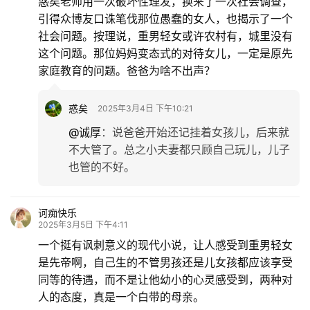
惑矣老师用一次破坏性理发，换来了一次社会调查，
引得众博友口诛笔伐那位愚蠢的女人，也揭示了一个
社会问题。按理说，重男轻女或许农村有，城里没有
这个问题。那位妈妈变态式的对待女儿，一定是原先
家庭教育的问题。爸爸为啥不出声？
惑矣
2025年3月4日 下午10:21
@诚厚
：
说爸爸开始还记挂着女孩儿，后来就
不大管了。总之小夫妻都只顾自己玩儿，儿子
也管的不好。
诃痴快乐
2025年3月5日 下午4:11
一个挺有讽刺意义的现代小说，让人感受到重男轻女
是先帝啊，自己生的不管男孩还是儿女孩都应该享受
同等的待遇，而不是让他幼小的心灵感受到，两种对
人的态度，真是一个白带的母亲。