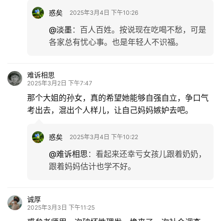
惑矣
2025年3月4日 下午10:26
@淡墨
：
百人百姓。按说现在吃喝不愁，可是
各家总有忧心事。也是年轻人不识福。
难诉相思
2025年3月2日 下午7:47
那个大姐的孙女，真的希望她能够自强自立，争口气
考出去，混出个人样儿，让自己妈妈嫉妒去吧。
惑矣
2025年3月4日 下午10:22
@难诉相思
：
看起来还幸亏女孩儿跟着奶奶，
跟着妈妈估计也学不好。
诚厚
2025年3月3日 下午11:25