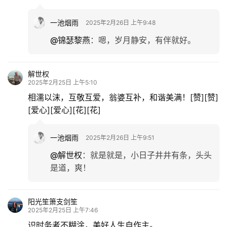
一池烟雨
2025年2月26日 上午9:48
@锦瑟黎燕
：
嗯，岁月静安，有伴就好。
解世权
2025年2月25日 上午5:10
相濡以沫，互敬互爱，翁婆互补，和谐美满！[赞][赞]
[爱心][爱心][花][花]
一池烟雨
2025年2月26日 上午9:51
@解世权
：
就是就是，小日子井井有条，头头
是道，爽！
阳光笙箫支剑笙
2025年2月25日 上午7:46
识时务者不糊涂，美好人生自作主。