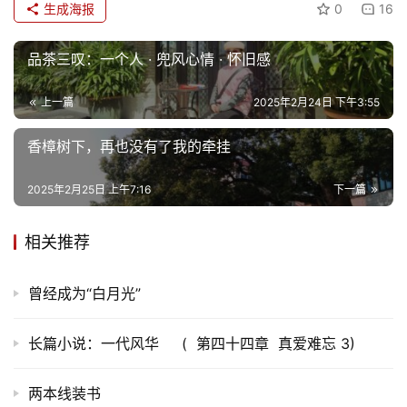
生成海报
0
16
首
品茶三叹：一个人 · 兜风心情 · 怀旧感
页
上一篇
2025年2月24日 下午3:55
文
香樟树下，再也没有了我的牵挂
化
2025年2月25日 上午7:16
下一篇
生
活
相关推荐
情
感
曾经成为“白月光”
旅
长篇小说：一代风华 ( 第四十四章 真爱难忘 3)
游
登录
注册
两本线装书