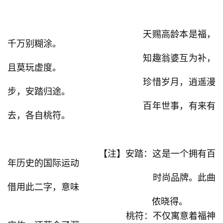
天赐高龄本是福，
千万别糊涂。
知趣翁婆互为补，
且莫玩虚度。
珍惜岁月，逍遥漫
步，安踏归途。
百年世事，有来有
去，各自桃符。
【注】安踏：这是一个拥有百
年历史的国际运动
时尚品牌。此曲
借用此二字，意味
侬晓得。
桃符：不仅寓意着福神