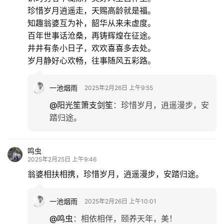
珍惜岁月逍遥走，天赐高龄就是福。
知趣翁婆互为补，韶华从来未虚度。
百年世事话沧桑，再铸辉煌在征途。
井井有条小日子，欢欢喜喜多去处。
岁月静好心欢畅，往事随风五彩路。
一池烟雨
2025年2月26日 上午9:55
@阳光笙箫支剑笙
：
珍惜岁月，逍遥漫步，安
踏归途。
鸣虫
2025年2月25日 上午9:46
翁婆相扶相携，珍惜岁月，逍遥漫步，安踏归途。
一池烟雨
2025年2月26日 上午10:01
@鸣虫
：
相依相伴，颐养天年，美！