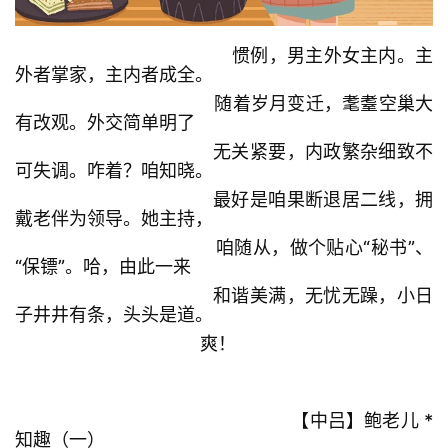
惯例，男主外女主内。主
外者掌家，主内者成全。
随着岁月变迁，耄耋空巢大
有改观。外交简单明了
无关紧要，内政繁杂细致不
可失调。咋着？咱知晓。
最好是咱果断退居二线，拥
戴老伴为领导。她主持，
咱随从，做个贴心“秘书”、
“保镖”。哈，由此一来
和谐美满，无忧无躁，小日
子井井有条，头头是道。
爽！
【中吕】鲍老儿 *
知趣（一）