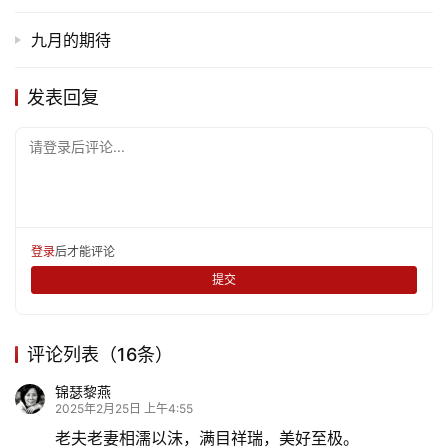
育
儿
九月的期待
娱
发表回复
乐
请登录后评论...
专
题
更
登录
后才能评论
多
提交
评论列表（16条）
锦瑟黎燕
2025年2月25日 上午4:55
老夫老妻相濡以沫，满目祥瑞，美好至极。