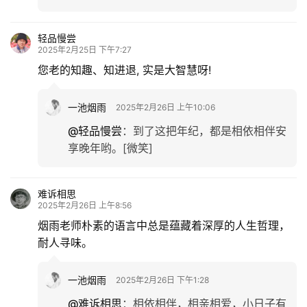
轻品慢尝
2025年2月25日 下午7:27
您老的知趣、知进退, 实是大智慧呀!
一池烟雨
2025年2月26日 上午10:06
@轻品慢尝
：
到了这把年纪，都是相依相伴安
享晚年哟。[微笑]
难诉相思
2025年2月26日 上午8:56
烟雨老师朴素的语言中总是蕴藏着深厚的人生哲理，
耐人寻味。
一池烟雨
2025年2月26日 下午1:28
@难诉相思
：
相依相伴，相亲相爱，小日子有