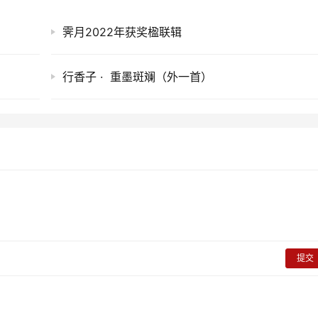
霁月2022年获奖楹联辑
行香子 · 重墨斑斓（外一首）
提交