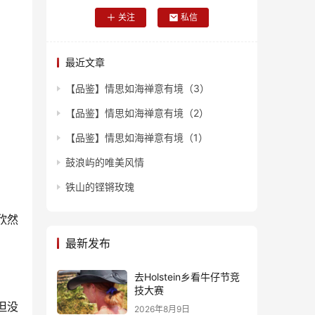
关注
私信
最近文章
【品鉴】情思如海禅意有境（3）
【品鉴】情思如海禅意有境（2）
【品鉴】情思如海禅意有境（1）
鼓浪屿的唯美风情
铁山的铿锵玫瑰
欣然
最新发布
去Holstein乡看牛仔节竞
技大赛
但没
2026年8月9日