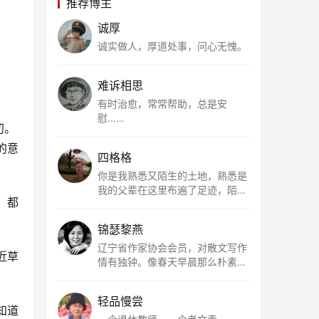
推荐博主
诚厚
诚实做人，厚道处事，问心无愧。
难诉相思
。
有时治愈，常常帮助，总是安
慰……
初。
的意
四格格
你是我熟悉又陌生的土地，熟悉是
我的父辈在这里布遍了足迹，陌生
，都
是因为我总在梦里遥望你。有幸，
我以这种方式走近了你，你是我的
锦瑟黎燕
根所在，我用文字慢慢认识你、慢
慢熟悉你。
辽宁省作家协会会员，对散文写作
近草
情有独钟。像春天早晨那么朴素，
清新，是我的期许。
轻品慢尝
知道