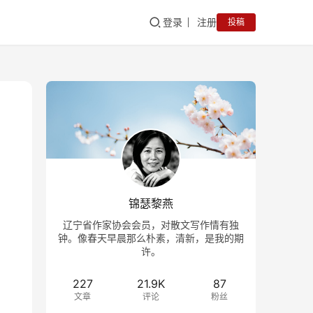
登录
注册
投稿
锦瑟黎燕
辽宁省作家协会会员，对散文写作情有独
钟。像春天早晨那么朴素，清新，是我的期
许。
227
21.9K
87
文章
评论
粉丝