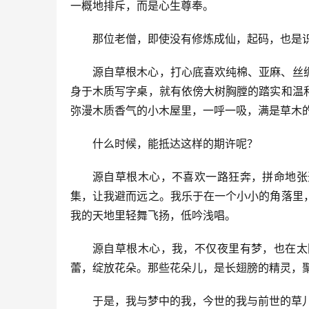
一概地排斥，而是心生尊奉。
那位老僧，即使没有修炼成仙，起码，也是
源自草根木心，打心底喜欢纯棉、亚麻、丝
身于木质写字桌，就有依傍大树胸膛的踏实和温
弥漫木质香气的小木屋里，一呼一吸，满是草木
什么时候，能抵达这样的期许呢？
源自草根木心，不喜欢一路狂奔，拼命地张
集，让我避而远之。我乐于在一个小小的角落里
我的天地里轻舞飞扬，低吟浅唱。
源自草根木心，我，不仅夜里有梦，也在太
蕾，绽放花朵。那些花朵儿，是长翅膀的精灵，
于是，我与梦中的我，今世的我与前世的草