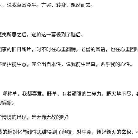
语，说我草寄今生。言罢，转身，飘然而去。
匪夷所思之后，遂将这一幕丢到了脑后。
回事的旧日断片，时不时在心里翻腾。老僧的耳语，也在心里回
不是招揽生意，完全出自本性，说我前生是草，贴乎我的心性。
。哪种草，我都喜爱。野草，有着顽强的生命力，野火烧不尽，
的偶像。
些情境的出现，是无缘无故的吗？
我的绝对化与线性思维得到了颠覆，对生命，缘起缘灭的玄秘，