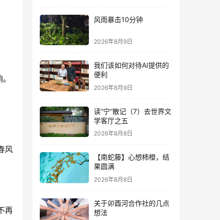
风雨暴击10分钟
2026年8月9日
我们该如何对待AI提供的
便利
响。
2026年8月9日
读“宁”散记（7）去世界文
学客厅之五
2026年8月8日
春风
【南蛇藤】心想柿橙，结
果圆满
2026年8月8日
关于卯酉河合作社的几点
不再
想法