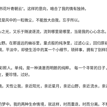
书花叶寄朝云”。这样的意向，暗合了我的情有独钟。
过是风中的一粒微尘，不能放大自我，忘乎所以。
心之光，又乐于随波逐流，流到哪里是哪里，当是我的心心念念
山野。在那遥远的幽谷里，童贞般的纯净里，过滤心尘，回归原
调，平淡中，却使生活中的某一个小细节，琐碎事，拥有了别样
彩照人。单纯，是一种清澈而明朗的纯粹。 每一个寻常的日子
在，要珍惜，过好。
绕。天性让我，亲近阳光，亲近星月，亲近山野，亲近流水，亲
的梦中。我的两种生命情境，就这样，时而重迭，时而分离。不