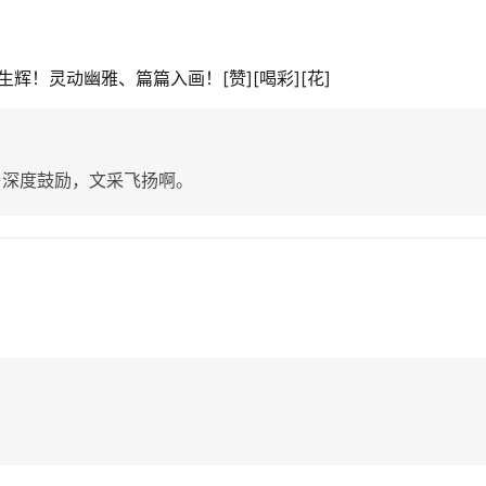
！灵动幽雅、篇篇入画！[赞][喝彩][花]
与深度鼓励，文采飞扬啊。