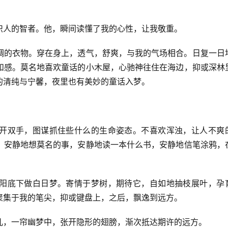
识人的智者。他，瞬间读懂了我的心性，让我敬重。
绸的衣物。穿在身上，透气，舒爽，与我的气场相合。日复一日
和感。莫名地喜欢童话的小木屋，心驰神往住在海边，抑或深林
的清纯与宁馨，夜里也有美妙的童话入梦。
开双手，图谋抓住些什么的生命姿态。不喜欢浑浊，让人不爽
，安静地想莫名的事，安静地读一本什么书，安静地信笔涂鸦，
阳底下做白日梦。寄情于梦树，期待它，自如地抽枝展叶，孕
聚集于我的笔尖，抑或键盘上，之后，飘逸到远方。
儿，一帘幽梦中，张开隐形的翅膀，渐次抵达期许的远方。