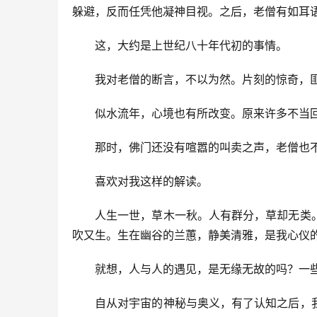
躲避，反而任凭他凝神目视。之后，老僧有如耳
这，大约是上世纪八十年代初的事情。
我对老僧的断言，不以为然。片刻的惊奇，
似水流年，心境也有所改变。原来许多不当
那时，佛门还没有喧嚣的叫卖之声，老僧也
喜欢对我这样的解读。
人生一世，草木一秋。人有群分，草却无类
吹又生。生在幽谷的兰蕙，静美清雅，是我心仪
就想，人与人的遇见，是无缘无故的吗？一
自从对宇宙的神秘与奥义，有了认知之后，