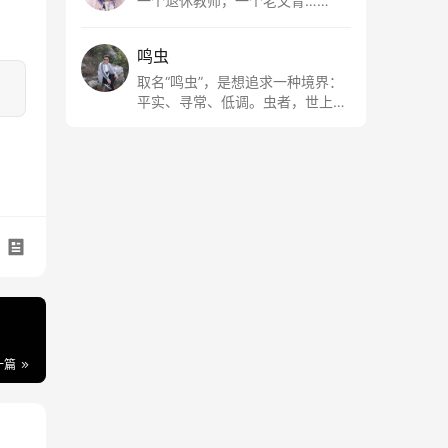
一个退休教师，一个老文青……
鸣虫
取名“鸣虫”，是想追求一种境界：
平实、寻常、低调。虫者，世上最
最平常的小生物也；虫鸣这种声
音，不尖利，不张扬，浅吟低唱，
是一种天籁。
一篇