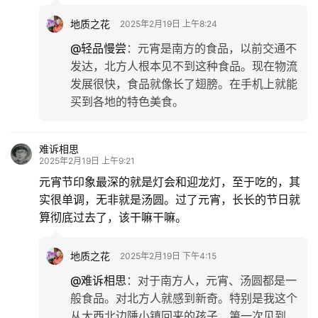
地质之花
2025年2月19日 上午8:24
@轻品慢尝
：
元宵是南方的食品，以前交通不
发达，北方人根本见不到这种食品。现在物流
发展很快，食品就像长了翅膀。在手机上就能
买到各地的特色美食。
难诉相思
2025年2月19日 上午9:21
元宵节印象最深的就是灯会和迎龙灯，至于吃的，其
实很单调，无非就是汤圆。过了元宵，长长的节日就
算彻底过去了，该干嘛干嘛。
地质之花
2025年2月19日 下午4:15
@难诉相思
：
对于南方人，元宵、汤圆都是一
般食品。对北方人就感到新奇。特别是我这个
从大西北边陲小镇回来的孩子，第一次见到，