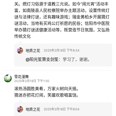
关。燃灯习俗源于道教三元说。如今“闹元宵”活动丰
富，如南陵县人民检察院举办主题活动，设置传统灯
谜与法律灯谜，还有趣味游戏；瑞金黄柏乡开展猜灯
谜活动，当地有买鸡公灯祈愿的民俗；信阳市中医院
举办猜灯谜送健康活动等，既营造节日氛围，又弘扬
传统文化
地质之花
2025年2月18日 下午8:34
@阳光笙箫支剑笙
：
学习了，谢谢。
雪花漫舞
2025年2月18日 下午1:50
滚热汤圆胜美肴，万家火树向天摇。
猜迷亦把花灯闹，笑靥欢歌唱富饶。
地质之花
2025年2月18日 下午8:04