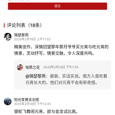
提交
旅
游
登录
注册
评论列表（18条）
育
锦瑟黎燕
儿
2025年2月18日 上午11:53
精美佳作，深情回望那年那月爷爷买元宵与吃元宵的
娱
情景，灵动抒写，情景交融，令人深度共鸣。
乐
地质之花
2025年2月18日 下午7:55
专
@锦瑟黎燕
：
谢谢，实话实说。南方人是吃着
题
元宵长大的，他们对元宵不会有新奇感。
更
多
阳光笙箫支剑笙
2025年2月18日 下午12:35
银蛇飞舞闹元宵，欲与金龙试比高。