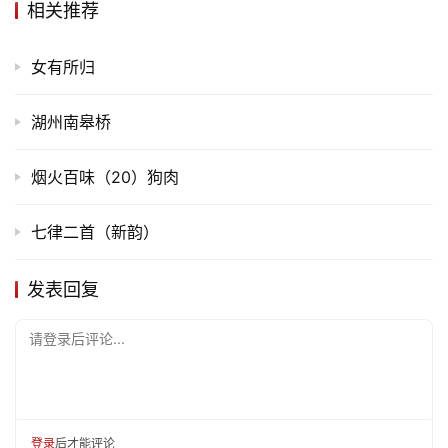
相关推荐
女有所归
湖州南皋桥
首
烟火百味（20）狗肉
页
七律二首（新韵）
文
化
发表回复
生
请登录后评论...
活
情
感
登录
后才能评论