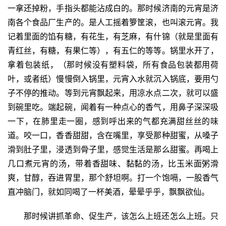
一拿还掉粉，手指头都能沾成白的。那时候济南的元宵是济
南各个食品厂生产的。是人工摇着箩筐滚，也叫滚元宵。我
记着里面的馅有糖，有花生，有芝麻，有什锦（就是里面有
青红丝，有糖，有果仁等），有五仁的等等。锅里水开了，
拿着包装纸，（那时候没有塑料袋，所有食品包装都用荷
叶，或者纸）慢慢倒入锅里，元宵入水就沉入锅底，要用勺
子不停的推动。等到元宵飘起来，用凉水点二次，就可以盛
到碗里吃。端起碗，闻着有一种点心的香气，用鼻子深深吸
一下，在肺里走一圈，感到呼出来的气都充满甜丝丝的味
道。咬一口，香香甜甜，含在嘴里，享受那种甜蜜，从嗓子
滑到肚子里，浸透到骨子里，感觉生活是那么甜蜜。再喝上
几口煮元宵的汤，带着香甜味、黏黏的汤，比玉米面粥滑
爽，甘醇，吞进胃里，那个舒坦啊。打一个饱嗝，一股香气
直冲脑门，就如同喝了一杯美酒，晕晕乎乎，飘飘欲仙。
那时候讲抓革命、促生产，该怎么上班还怎么上班。只