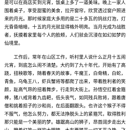
是可以在商店买到元宵，饭桌上多了一道美味。晚上一家人
围着桌子，享受甜蜜的美食，拉开窗帘，欣赏透过窗户照进
来的月光。那时候家庭大多用的是二十多瓦的钨丝灯泡，灯
光昏昏暗暗，十五的月光就显得格外明亮。当月光成为战胜
者，抚摸着家里每个人的脸颊，人们就会沉浸在如幻如梦的
仙境里。
工作后，常年在山区工作，听村里人说什么正月十五闹
元宵，到底怎么闹不清楚。大约到了九十年代，开始有了高
跷，扭秧歌等，随着春天的故事，牛魔王，白骨精，白蛇，
青鱼，乌龟王八，虾兵蟹将等都爬了出来，带着胜利者的笑
颜，趾高气昂的扭着舞步，行走到大街上。孙悟空扛着金箍
棒，猪八戒背着九齿耙，低头丧气，如同残兵败将，跟着唐
僧和挑着担子的沙和尚，在后面翻跟头。也许这个猴子不得
不服气，他怎么努力，都无法挣脱头上的紧箍咒，取得胜利
那只能是一个美丽的梦。雄踞高山的狮子，昂首阔步走出大
山，瞪着灯笼一样的大眼睛，大有要踏平一切不平之势。飞