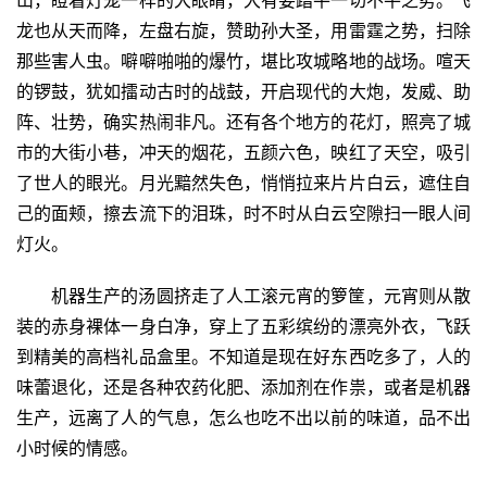
龙也从天而降，左盘右旋，赞助孙大圣，用雷霆之势，扫除
那些害人虫。噼噼啪啪的爆竹，堪比攻城略地的战场。喧天
的锣鼓，犹如擂动古时的战鼓，开启现代的大炮，发威、助
阵、壮势，确实热闹非凡。还有各个地方的花灯，照亮了城
市的大街小巷，冲天的烟花，五颜六色，映红了天空，吸引
了世人的眼光。月光黯然失色，悄悄拉来片片白云，遮住自
己的面颊，擦去流下的泪珠，时不时从白云空隙扫一眼人间
灯火。
机器生产的汤圆挤走了人工滚元宵的箩筐，元宵则从散
装的赤身裸体一身白净，穿上了五彩缤纷的漂亮外衣，飞跃
到精美的高档礼品盒里。不知道是现在好东西吃多了，人的
味蕾退化，还是各种农药化肥、添加剂在作祟，或者是机器
生产，远离了人的气息，怎么也吃不出以前的味道，品不出
小时候的情感。