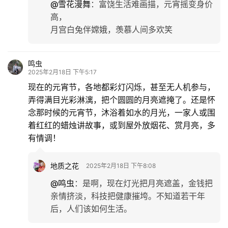
@雪花漫舞
：
富饶生活难画描，元宵摇变身价
高，
月宫白兔伴嫦娥，羡慕人间多欢笑
鸣虫
2025年2月18日 下午5:17
现在的元宵节，各地都彩灯闪烁，甚至无人机参与，
弄得满目光彩淋漓，把个圆圆的月亮遮掩了。还是怀
念那时候的元宵节，沐浴着如水的月光，一家人或围
着红红的蜡烛讲故事，或到屋外放烟花、赏月亮，多
有情调！
地质之花
2025年2月18日 下午8:08
@鸣虫
：
是啊，现在灯光把月亮遮盖，金钱把
亲情挤淡，科技把健康摧垮。不知道若干年
后，人们该如何生活。