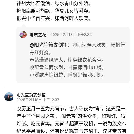
神州大地春潮涌，绿水青山分外娇。
艳阳高照彩旗飘，华夏儿女皆舜尧。
振兴中华百年兴，卯酉河畔人欢笑。
地质之花
2025年2月18日 下午8:34
@阳光笙箫支剑笙
：
卯酉河畔人欢笑，杨帆行
舟红灯娆。
春姑潇洒风醉人，柳穿绿衣花含苞。
唤醒雷公雨水到，甘露挥洒山川娇。
小溪歌声惊银蛇，睡狮起舞地动摇。
阳光笙箫支剑笙
2025年2月18日 下午12:37
农历正月十五为元宵节，古人称夜为“宵”，这天是一
年中首个月圆之夜。“闹元宵”习俗众多，如观灯、猜
灯谜、吃元宵等。元宵节起源于汉朝，一说为汉文帝
纪念平吕而设；还有说法称其与楚昭王、汉武帝等有