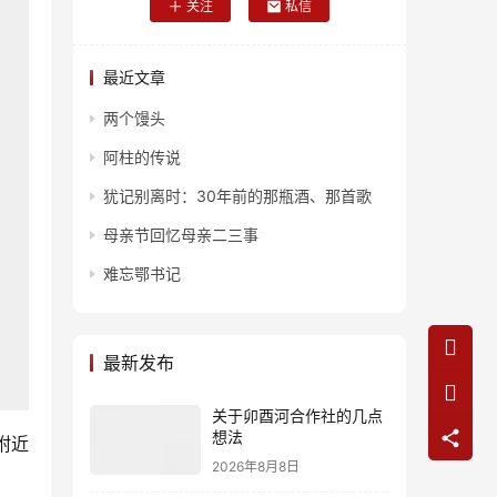
关注
私信
最近文章
两个馒头
阿柱的传说
犹记别离时：30年前的那瓶酒、那首歌
母亲节回忆母亲二三事
难忘鄂书记
最新发布
关于卯酉河合作社的几点
想法
附近
2026年8月8日