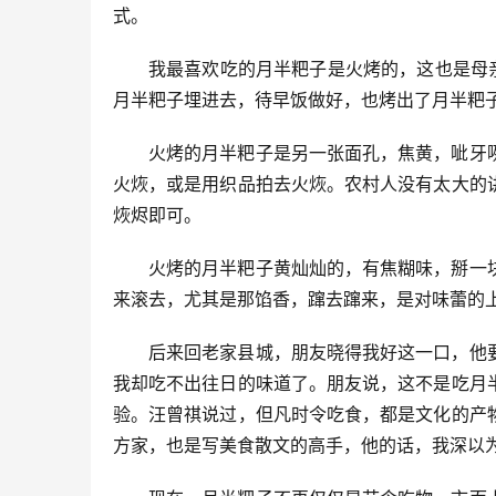
式。
我最喜欢吃的月半粑子是火烤的，这也是母
月半粑子埋进去，待早饭做好，也烤出了月半粑
火烤的月半粑子是另一张面孔，焦黄，呲牙
火烣，或是用织品拍去火烣。农村人没有太大的
烣烬即可。
火烤的月半粑子黄灿灿的，有焦糊味，掰一
来滚去，尤其是那馅香，蹿去蹿来，是对味蕾的
后来回老家县城，朋友晓得我好这一口，他
我却吃不出往日的味道了。朋友说，这不是吃月
验。汪曾祺说过，但凡时令吃食，都是文化的产
方家，也是写美食散文的高手，他的话，我深以