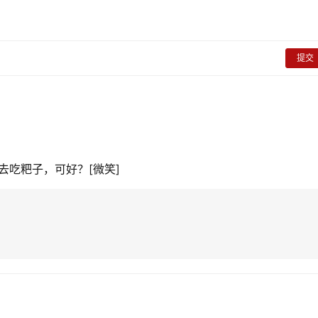
提交
去吃粑子，可好？[微笑]