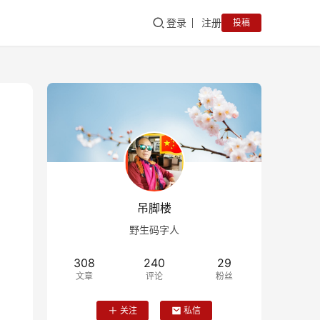
登录
注册
投稿
吊脚楼
野生码字人
308
240
29
文章
评论
粉丝
关注
私信