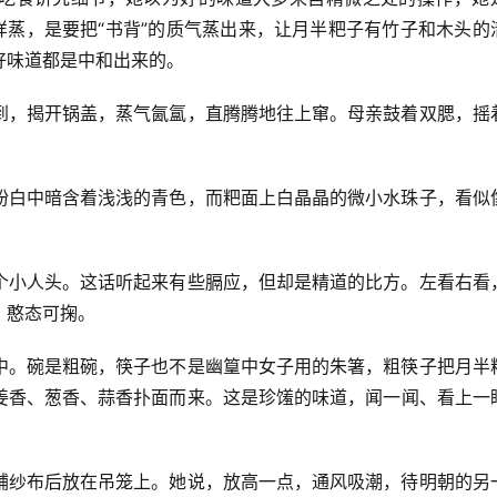
样蒸，是要把“书背”的质气蒸出来，让月半粑子有竹子和木头的
好味道都是中和出来的。
到，揭开锅盖，蒸气氤氲，直腾腾地往上窜。母亲鼓着双腮，摇
粉白中暗含着浅浅的青色，而粑面上白晶晶的微小水珠子，看似
个小人头。这话听起来有些膈应，但却是精道的比方。左看右看
，憨态可掬。
中。碗是粗碗，筷子也不是幽篁中女子用的朱箸，粗筷子把月半
姜香、葱香、蒜香扑面而来。这是珍馐的味道，闻一闻、看上一
铺纱布后放在吊笼上。她说，放高一点，通风吸潮，待明朝的另