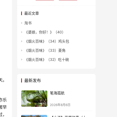
最近文章
淘书
《婆娘，你好！》（40）
《烟火百味》（34）鸡头包
《烟火百味》（33）菱角
《烟火百味》（32）吃十碗
天。
最新发布
笔海孤航
亦乐
2026年8月6日
罢早
过，