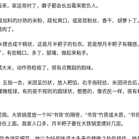
看来，家运背时了，磨子都会长出霉来欺负人。
是加料的炒熟的米粉，疏松爽口，或是苕粉丝、香干、胡萝卜丁
腊肉丁。
水搅合成干稠状，这是月半耙子的包衣。若是想月半粑子有糯感
了，有些糙口，多了，腻嘴，做起来粘手。
喂大米，动作熟稔极了，很有点舞蹈的韵味。
，五指一合，米团呈凹状，放入粑馅，右手指轻捻，米团闭合后
螺橄榄球，有的是不规则的圆球状，憨憨的，像农民一样，很有
。大铁锅里放一个叫“书背”的隔笹，“书背”竹质或木质，“书背
排在上面。我家人口多，月半粑子要在大铁锅里摞好几层。
吃食讲究细节，她以为好的味道大多来自精微之处的操作，她