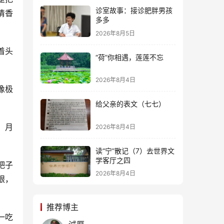
诊室故事：接诊肥胖男孩
清香
多多
2026年8月5日
着头
“荷”你相遇，莲莲不忘
2026年8月4日
像极
给父亲的表文（七七）
，月
2026年8月4日
读“宁”散记（7）去世界文
学客厅之四
粑子
2026年8月4日
眼，
推荐博主
一吃