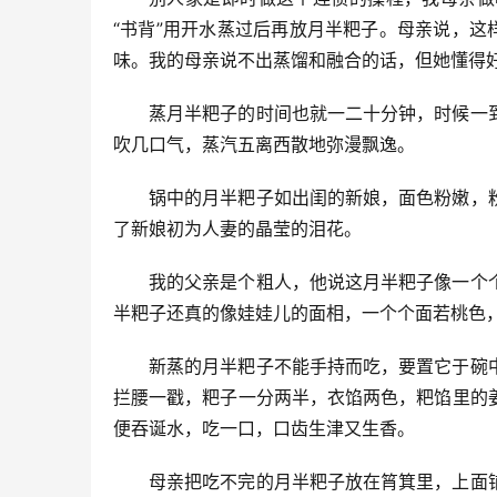
“书背”用开水蒸过后再放月半粑子。母亲说，这
味。我的母亲说不出蒸馏和融合的话，但她懂得
蒸月半粑子的时间也就一二十分钟，时候一
吹几口气，蒸汽五离西散地弥漫飘逸。
锅中的月半粑子如出闺的新娘，面色粉嫩，
了新娘初为人妻的晶莹的泪花。
我的父亲是个粗人，他说这月半粑子像一个
半粑子还真的像娃娃儿的面相，一个个面若桃色
新蒸的月半粑子不能手持而吃，要置它于碗
拦腰一戳，粑子一分两半，衣馅两色，粑馅里的
便吞诞水，吃一口，口齿生津又生香。
母亲把吃不完的月半粑子放在筲箕里，上面