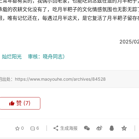
上常年都有卖的，我偶尔回老家，也能吃到念兹在滋的月半粑子
承载的农耕文化没有了，吃月半粑子的文化情感氛围也无影无踪
根，唯有记忆还在，每遇过月半这天，是它复活了月半耙子留存
            2025/0
灿烂阳光    审核：晓舟同志）
://www.maoyouhe.com/archives/84528
赞
(7)
0
6
生成海报