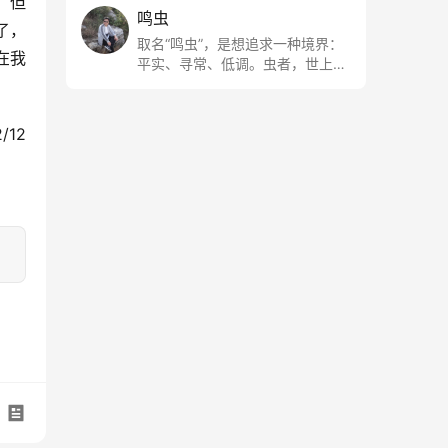
，但
鸣虫
了，
取名“鸣虫”，是想追求一种境界：
在我
平实、寻常、低调。虫者，世上最
最平常的小生物也；虫鸣这种声
音，不尖利，不张扬，浅吟低唱，
是一种天籁。
2/12