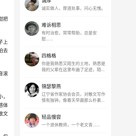
诚厚
诚实做人，厚道处事，问心无愧。
钳把
难诉相思
有时治愈，常常帮助，总是安
慰……
子上
拍去
四格格
你是我熟悉又陌生的土地，熟悉是
我的父辈在这里布遍了足迹，陌生
音滚
是因为我总在梦里遥望你。有幸，
我以这种方式走近了你，你是我的
锦瑟黎燕
根所在，我用文字慢慢认识你、慢
慢熟悉你。
辽宁省作家协会会员，对散文写作
小，
情有独钟。像春天早晨那么朴素，
感体
清新，是我的期许。
散文
轻品慢尝
一个退休教师，一个老文青……