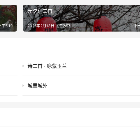
元夕词二首
下午5:19
2025年2月13日 下午2:57
下
诗二首 · 咏紫玉兰
城里城外