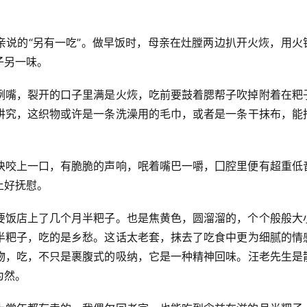
亲说的“另有一吃”。做早饭时，母亲在灶膛两边扒开火烣，用火
子另一味。
咧嘴，裂开的口子里满是火烣，吃前要鼓着腮帮子吹掉附着在粑
讲究，这织物或许是一条洗澡用的毛巾，或者是一条干抹布，能
块咬上一口，有脆脆的声响，呡着嘴巴一嚼，囗腔里便有超重低
上好抚慰。
要饭店上了几个月半粑子。也是焦黄色，圆溜溜的，个个般般大
半粑子，吃的是乡愁。这话太老套，抹去了吃食中更为细腻的情
物，吃，不只是裹腹式的吸纳，它是一种精神回味。汪老先生是
为然。