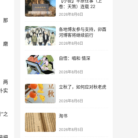
【小说】平原往事（上
卷：天煞）连载 22
2026年8月6日
。那
各地博友参与支持，卯酉
河博客将继续前行
，磨
2026年8月6日
自悟：唱和 情深
2026年8月6日
，两
立秋了，如何应对秋老虎
朴实
2026年8月6日
”之
淘书
2026年8月5日
是把