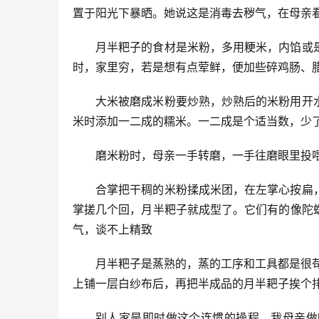
置于阳光下暴晒。她说这是消毒去秽气，在母亲
月半粑子的食材是米粉，多用粳米，内馅或
时，家里穷，若是想有点荤鲜，便加些碎鸡肠、
大米被磨成米粉要炒熟，炒熟后的米粉用开
米时添加一二成的糯米。一二成是个适当数，少
磨米粉时，母亲一手转磨，一手往磨眼里投
合掌把干稠的米粉揉成米团，在左掌心按扁
掌搓几个回，月半粑子就成型了。它们有的像陀
气，谈不上精致
月半粑子是蒸熟的，蒸的工序和工具都是很苟简
上铺一层白纱布后，再把半成品的月半耙子挨个
别人家是即时做这个连惯的操程，我母亲做