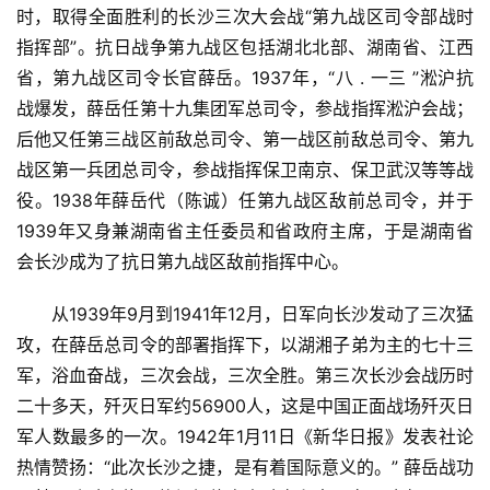
时，取得全面胜利的长沙三次大会战“第九战区司令部战时
指挥部”。抗日战争第九战区包括湖北北部、湖南省、江西
省，第九战区司令长官薛岳。1937年，“八 . 一三 ”淞沪抗
战爆发，薛岳任第十九集团军总司令，参战指挥淞沪会战；
后他又任第三战区前敌总司令、第一战区前敌总司令、第九
战区第一兵团总司令，参战指挥保卫南京、保卫武汉等等战
役。1938年薛岳代（陈诚）任第九战区敌前总司令，并于
1939年又身兼湖南省主任委员和省政府主席，于是湖南省
会长沙成为了抗日第九战区敌前指挥中心。
从1939年9月到1941年12月，日军向长沙发动了三次猛
攻，在薛岳总司令的部署指挥下，以湖湘子弟为主的七十三
军，浴血奋战，三次会战，三次全胜。第三次长沙会战历时
二十多天，歼灭日军约56900人，这是中国正面战场歼灭日
军人数最多的一次。1942年1月11日《新华日报》发表社论
热情赞扬：“此次长沙之捷，是有着国际意义的。” 薛岳战功