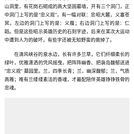
山洞里，有花岗石砌成的高大坚固墓墙，开有三个洞门，正
中洞门上写的是“忠义观”，有一幅对联：忠昭大麓，义塞苍
冥。左边的洞门上写的是：义履；右边洞门上写的是：仁
蹈。但是这些昭示英雄历史的石刻字迹，后来在某次大运动
中遭到人为的破坏，有些字还被无知野蛮的凿掉了。
在清风峡谷的泉水边，长有许多兰草，它们纤细柔长的
绿叶，优雅潇洒的凭风摇曳，把阵阵幽香、把袅岛馥郁送进
“忠义观” 墓园里。兰，四季长青；兰，幽深馥郁；兰，气质
高雅；唯有兰缕缕素洁的香魂，才最配陪伴英雄铮铮铁骨的
忠魂。