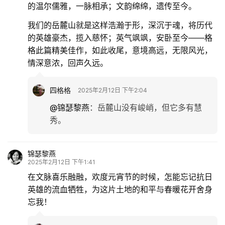
的温尔儒雅，一脉相承；文韵绵绵，遗传至今。
我们的岳麓山就是这样浩瀚于形，深沉于魂，将历代
的英雄豪杰，揽入慈怀；英气飒飒，安卧至今——格
格此篇精美佳作，如此收尾，意境高远，无限风光，
情深意浓，回声久远。
四格格
2025年2月12日 下午2:04
@锦瑟黎燕
：
岳麓山没有峻峭，但它多有慧
秀。
锦瑟黎燕
2025年2月12日 下午1:41
在文脉喜乐融融，欢度元宵节的时候，怎能忘记抗日
英雄的流血牺牲，为这片土地的和平与春暖花开舍身
忘我！