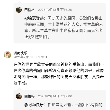
四格格
2025年2月13日 下午8:28
@锦瑟黎燕
：
因此历史的原因，英烈们安卧山
中寂寂无闻；世上赏兰花的人众，赏兰草的人
寡，所以兰草生在山中也寂寂无闻；而无名者
正好相慰相伴。
诃痴快乐
2025年2月13日 下午9:01
在你的世界里欣赏美丽而又神秘的岳麓山，而我们不
在这你真的岳麓山商榷没有真正领略他的风采，就像
走吗关山一样，那些昨日的历史天空李胜友，真是羞
涩不易。
四格格
2025年2月14日 上午7:06
@诃痴快乐
：
你也是湖湘籍，岳麓山也有你的