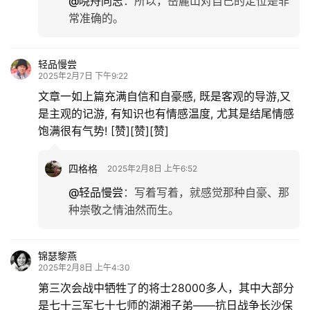
@晓舟同志
：
所以，岳麓山对自己的定位是非
常准确的。
轻品慢尝
2025年2月7日 下午9:22
文章一如上篇充满自信和自豪感, 既是客观的导游,又
是主观的记游, 有知识也有情感温度, 尤其是结尾情感
饱满很有气势! [赞][赞][赞]
四格格
2025年2月8日 上午6:52
@轻品慢尝
：
写着写着，就感觉那种自豪、那
种崇敬之情油然而生。
锦瑟黎燕
2025年2月8日 上午4:30
第三次会战中牺牲了的将士28000多人，其中大部分
是七十三军七十七师的湖湘子弟——抗日战争长沙保