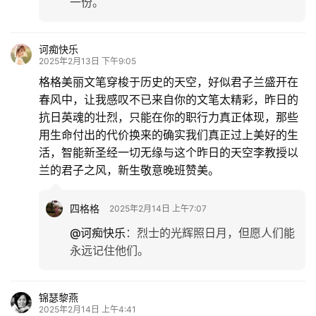
一份。
诃痴快乐
2025年2月13日 下午9:05
格格美丽文笔穿梭于历史的天空，好似君子兰盛开在
春风中，让我感叹不已来自你的文笔太精彩，昨日的
抗日英魂的壮烈，只能在你的职行力真正体现，那些
用生命付出的代价换来的确实我们真正过上美好的生
活，智能新圣经一切无缘与这个昨日的天空李教授以
兰的君子之风，新生敬意晚班赞美。
四格格
2025年2月14日 上午7:07
@诃痴快乐
：
烈士的光辉照日月，但愿人们能
永远记住他们。
锦瑟黎燕
2025年2月14日 上午4:41