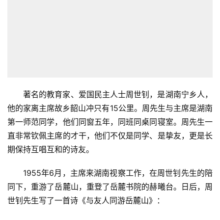
著名的教育家、爱国民主人士周世钊，是湖南宁乡人，
他的家离主席故乡韶山冲只有15公里。周先生与主席是湖南
第一师范同学，他们同窗五年，同班同桌同寝室。周先生一
直非常钦佩主席的才干，他们不仅是同学、是挚友，更是长
期保持互唱互和的诗友。
1955年6月，主席来湖南视察工作，在周世钊先生的陪
同下，重游了岳麓山，重登了岳麓书院的赫曦台。日后，周
世钊先生写了一首诗《与友人同游岳麓山》：