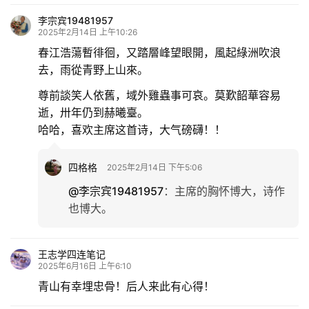
李宗宾19481957
2025年2月14日 上午10:26
春江浩蕩暫徘徊，又踏層峰望眼開，風起綠洲吹浪
去，雨從青野上山來。
尊前談笑人依舊，域外雞蟲事可哀。莫歎韶華容易
逝，卅年仍到赫曦臺。
哈哈，喜欢主席这首诗，大气磅礴！！
四格格
2025年2月14日 下午5:06
@李宗宾19481957
：
主席的胸怀博大，诗作
也博大。
王志学四连笔记
2025年6月16日 上午6:10
青山有幸埋忠骨！后人来此有心得！