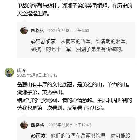
卫战的惨烈与悲壮，湖湘子弟的英勇捐躯，在历史的
天空熠熠生辉。
四格格
2025年2月8日 上午6:53
首
@锦瑟黎燕
：
从南宋的飞军，到清朝的湘军，
页
到抗日的七十三军，湘湖子弟是有传统的。
文
化
雨凌
2025年2月8日 上午8:12
岳麓山有丰厚的文化底蕴，是英雄的山，革命的山。
生
湖湘子弟，英杰辈出。
活
结尾写的气势磅礴，看的心情激越。主席和周世钊的
诗我也是第一次看到，反复看了好几遍。
情
感
四格格
2025年2月8日 下午12:43
@雨凌
：
他们的诗词在岳麓书院里，你可能没
旅