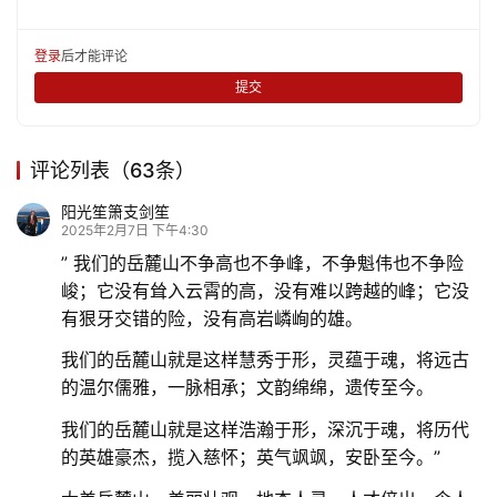
登录
后才能评论
提交
评论列表（63条）
阳光笙箫支剑笙
2025年2月7日 下午4:30
” 我们的岳麓山不争高也不争峰，不争魁伟也不争险
峻；它没有耸入云霄的高，没有难以跨越的峰；它没
有狠牙交错的险，没有高岩嶙峋的雄。
我们的岳麓山就是这样慧秀于形，灵蕴于魂，将远古
的温尔儒雅，一脉相承；文韵绵绵，遗传至今。
我们的岳麓山就是这样浩瀚于形，深沉于魂，将历代
的英雄豪杰，揽入慈怀；英气飒飒，安卧至今。”