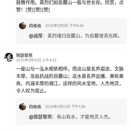
鼓舞作用。英烈们如岳麓山一般与世长存。欣赏，点
赞！[赞][赞][赞]
四格格
2025年2月9日 下午8:46
@诚厚
：
英烈魂归岳麓山，为岳麓增添光辉。
锦瑟黎燕
2025年2月10日 上午4:22
一座山与一泓水相依相伴，而这山是名声遐迩、文脉
丰厚、浴血抗战的岳麓山；这水是名声远播、美轮美
奂、内涵丰厚的湘江，这样的风水宝地，人杰地灵，
令人叹为观止。
四格格
2025年2月10日 下午1:58
@锦瑟黎燕
：
有山有水，才能地灵人杰。