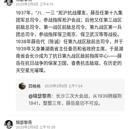
2025年2月9日 上午4:15
1937年，“八 . 一三 ”淞沪抗战爆发，薛岳任第十九集
团军总司令，参战指挥淞沪会战；后他又任第三战区
前敌总司令、第一战区前敌总司令、第九战区第一兵
团总司令，参战指挥保卫南京、保卫武汉等等战役。
1938年薛岳代（陈诚）任第九战区敌前总司令，并于
1939年又身兼湖南省主任委员和省政府主席，于是湖
南省会长沙成为了抗日第九战区敌前指挥中心——薛
岳在抗日战争的保家卫国，奋勇抗击敌寇，在历史的
天空星光璀璨。
四格格
2025年2月9日 上午7:34
@锦瑟黎燕
：
长沙三次大会战，从1939跨越到
1941，整整三年，薛岳是功不可没。
锦瑟黎燕
2025年2月9日 上午10:26