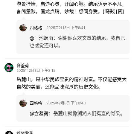
游景抒情，启迪心灵，开阔心胸。结尾语更不平凡，
言简意赅，画龙点睛。妙哉！感同身受。[喝彩][赞]
四格格
2025年2月8日 下午8:41
@一池烟雨
：
谢谢你喜欢文章的结尾，我自己
也感觉还可以。
含羞荷
2025年2月8日 下午3:15
岳麓山，是中华民族宝贵的精神财富。不仅能感受大
自然的美丽，还能品味深厚的历史文化。
四格格
2025年2月8日 下午8:43
@含羞荷
：
岳麓山就像湖湘人们挺直的脊梁。
锦瑟黎燕