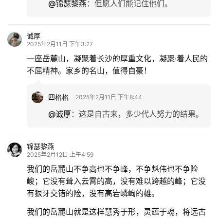
@锦瑟黎燕
：
但愿人们能记住他们。
诚厚
2025年2月11日 下午3:27
一座岳麓山，凝聚着长沙的厚重文化，凝聚·着人民的
不屈精神。家乡的名山，值得自豪！
四格格
2025年2月11日 下午8:44
@诚厚
：
这是自古来，多少代人努力的结果。
锦瑟黎燕
2025年2月12日 上午4:59
我们的岳麓山不争高也不争峰，不争魁伟也不争险
峻；它没有耸入云霄的高，没有难以跨越的峰；它没
有狠牙交错的险，没有高岩嶙峋的雄。
我们的岳麓山就是这样慧秀于形，灵蕴于魂，将远古