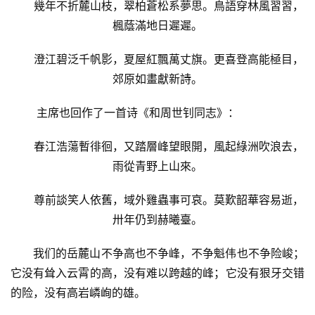
幾年不折麓山枝，翠柏蒼松系夢思。鳥語穿林風習習，
楓蔭滿地日遲遲。
澄江碧泛千帆影，夏屋紅飄萬丈旗。更喜登高能極目，
郊原如畫獻新詩。
 主席也回作了一首诗《和周世钊同志》：
春江浩蕩暫徘徊，又踏層峰望眼開，風起綠洲吹浪去，
雨從青野上山來。
尊前談笑人依舊，域外雞蟲事可哀。莫歎韶華容易逝，
卅年仍到赫曦臺。
我们的岳麓山不争高也不争峰，不争魁伟也不争险峻；
它没有耸入云霄的高，没有难以跨越的峰；它没有狠牙交错
的险，没有高岩嶙峋的雄。