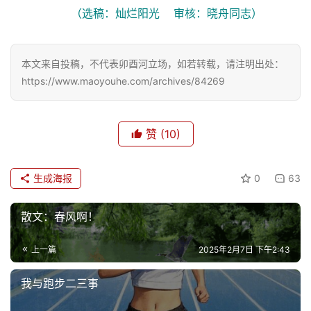
（选稿：灿烂阳光    审核：晓舟同志）
本文来自投稿，不代表卯酉河立场，如若转载，请注明出处：
https://www.maoyouhe.com/archives/84269
赞
(10)
生成海报
0
63
散文：春风啊！
上一篇
2025年2月7日 下午2:43
我与跑步二三事