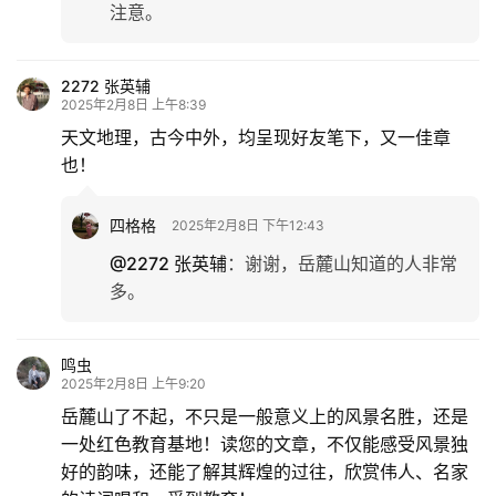
注意。
游
登录
注册
育
2272 张英辅
儿
2025年2月8日 上午8:39
天文地理，古今中外，均呈现好友笔下，又一佳章
娱
也！
乐
四格格
2025年2月8日 下午12:43
专
@2272 张英辅
：
谢谢，岳麓山知道的人非常
题
多。
更
多
鸣虫
2025年2月8日 上午9:20
岳麓山了不起，不只是一般意义上的风景名胜，还是
一处红色教育基地！读您的文章，不仅能感受风景独
好的韵味，还能了解其辉煌的过往，欣赏伟人、名家