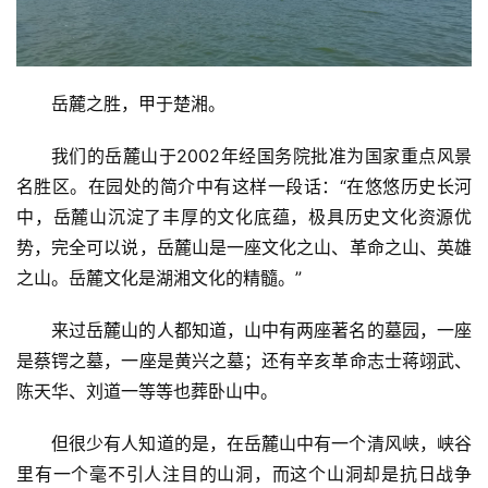
岳麓之胜，甲于楚湘。
我们的岳麓山于2002年经国务院批准为国家重点风景
名胜区。在园处的简介中有这样一段话：“在悠悠历史长河
中，岳麓山沉淀了丰厚的文化底蕴，极具历史文化资源优
势，完全可以说，岳麓山是一座文化之山、革命之山、英雄
之山。岳麓文化是湖湘文化的精髓。”
来过岳麓山的人都知道，山中有两座著名的墓园，一座
是蔡锷之墓，一座是黄兴之墓；还有辛亥革命志士蒋翊武、
陈天华、刘道一等等也葬卧山中。
但很少有人知道的是，在岳麓山中有一个清风峡，峡谷
里有一个毫不引人注目的山洞，而这个山洞却是抗日战争