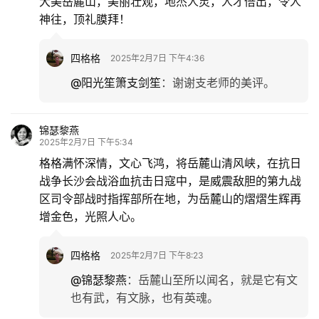
大美岳麓山，美丽壮观，地杰人灵，人才倍出，令人
神往，顶礼膜拜！
四格格
2025年2月7日 下午4:36
@阳光笙箫支剑笙
：
谢谢支老师的美评。
锦瑟黎燕
2025年2月7日 下午5:34
格格满怀深情，文心飞鸿，将岳麓山清风峡，在抗日
战争长沙会战浴血抗击日寇中，是威震敌胆的第九战
区司令部战时指挥部所在地，为岳麓山的熠熠生辉再
增金色，光照人心。
四格格
2025年2月7日 下午8:23
@锦瑟黎燕
：
岳麓山至所以闻名，就是它有文
也有武，有文脉，也有英魂。