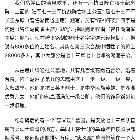
我们岳麓山的清风峡里，还有一座抗日阵亡将士纪念
碑，上面的“陆军七十三军抗战阵亡将士公墓” 是七十三军军
长王东原（曾任湖南省主席）题写，另有“精神不死” 四字是
何健（曾任湖南省主席）题写，挽联则是程潜（曾任湖南省
主席）题写。现在碑上铭刻的烈士名字字迹已经模糊了，据
说有600多位将士姓名。其实在第三次会战中牺牲了的将士
28000多人，其中大部分是七十三军七十七师的湖湘子弟。
从岳麓山脚通往公墓地，共有几百级花岗石台阶。沿着
台阶，阵亡湖湘子弟兵的忠魂由这里一步一级、一级一痕，
荣归故里。他们是抗日英勇烈士、是中华民族英雄、是湖湘
优秀儿女，他们的热血洒满每一级台阶，他们的铮骨锲刻每
一步痕履。
纪念碑后的有一个“忠义观” 墓园，是安放七十三军队直
属官兵烈士遗骨的地方，墓园里将士们的墓葬牌位按照原部
队番号、原部队建制排列有序。“忠义观” 墓园修筑在一个大