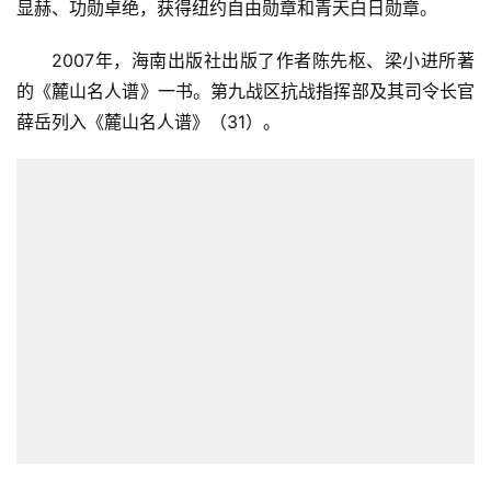
显赫、功勋卓绝，获得纽约自由勋章和青天白日勋章。
2007年，海南出版社出版了作者陈先枢、梁小进所著
的《麓山名人谱》一书。第九战区抗战指挥部及其司令长官
薛岳列入《麓山名人谱》（31）。