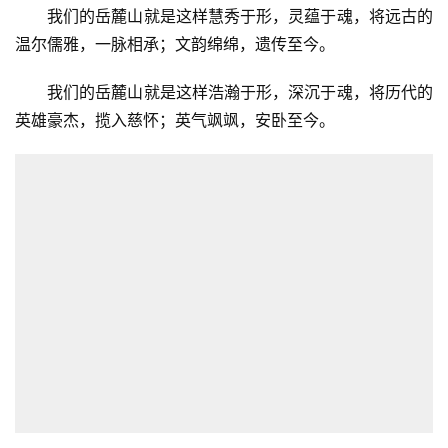
我们的岳麓山就是这样慧秀于形，灵蕴于魂，将远古的
温尔儒雅，一脉相承；文韵绵绵，遗传至今。
我们的岳麓山就是这样浩瀚于形，深沉于魂，将历代的
英雄豪杰，揽入慈怀；英气飒飒，安卧至今。