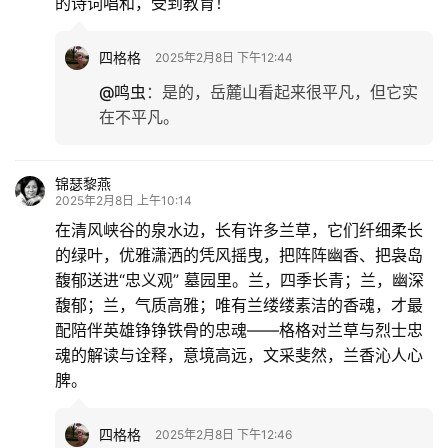
的诗词唱和，受到教育！
四格格
2025年2月8日 下午12:44
@鸣虫
：
是的，岳麓山看起来很平凡，但它实
在不平凡。
锦瑟黎燕
2025年2月8日 上午10:14
在清风峡谷的泉水边，长有许多兰草，它们纤细柔长
的绿叶，优雅潇洒的凭风摇曳，把阵阵幽香、把袅岛
馥郁送进“忠义观” 墓园里。兰，四季长青；兰，幽深
馥郁；兰，气质高雅；唯有兰缕缕素洁的香魂，才最
配陪伴英雄铮铮铁骨的忠魂——格格对兰草与烈士忠
魂的解读与诠释，意境高远，文采斐然，兰香沁人心
脾。
四格格
2025年2月8日 下午12:46