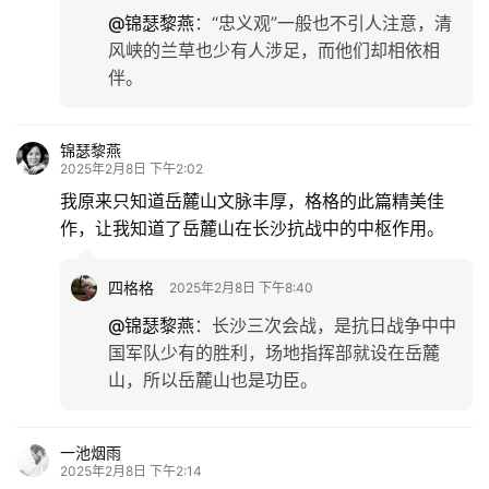
@锦瑟黎燕
：
“忠义观”一般也不引人注意，清
风峡的兰草也少有人涉足，而他们却相依相
伴。
锦瑟黎燕
2025年2月8日 下午2:02
我原来只知道岳麓山文脉丰厚，格格的此篇精美佳
作，让我知道了岳麓山在长沙抗战中的中枢作用。
四格格
2025年2月8日 下午8:40
@锦瑟黎燕
：
长沙三次会战，是抗日战争中中
国军队少有的胜利，场地指挥部就设在岳麓
山，所以岳麓山也是功臣。
一池烟雨
2025年2月8日 下午2:14