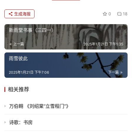
多
生成海报
0
18
新雨堂书事（三四一）
上一篇
2025年1月21日 下午1:35
雨雪彼此
2025年1月21日 下午7:06
下一篇
相关推荐
万伯翱 《刘绍棠“立雪程门”》
诗歌：书房