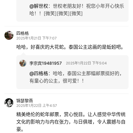
@解世权
：
世权老朋友好！祝您小年开心快乐
哈！！[微笑][微笑][微笑]
四格格
2025年1月21日 下午7:07
哈哈，好喜庆的大花蛇。泰国公主这画的是蚯蚓吧。
李宗宾19481957
2025年1月22日 下午5:04
@四格格
：
哈哈，泰国公主那幅邮票挺好的，
有童心的公主，很可爱！！
锦瑟黎燕
2025年1月22日 上午4:57
精美绝伦的蛇年邮票，赏心悦目。让人感觉中华传统
文化的影响力与内在张力，与日俱增，令人震撼与自
豪。