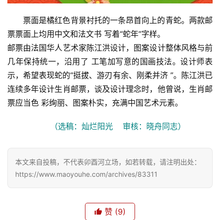
票面是橘红色背景衬托的一条昂首向上的青蛇。两款邮
情
感
票票面上均用中文和法文书 写着“蛇年”字样。
邮票由法国华人艺术家陈江洪设计，图案设计整体风格与前
旅
几年保持统一，沿用了 工笔加写意的国画技法。设计师表
游
示，希望表现蛇的“挺拔、游刃有余、刚柔并济 ”。陈江洪已
登录
注册
连续多年设计生肖邮票，谈及设计理念时，他曾说，生肖邮
育
票应当色 彩绚丽、图案朴实，充满中国艺术元素。
儿
（选稿：灿烂阳光    审核：晓舟同志）
娱
乐
本文来自投稿，不代表卯酉河立场，如若转载，请注明出处：
https://www.maoyouhe.com/archives/83311
专
题
赞
(9)
更