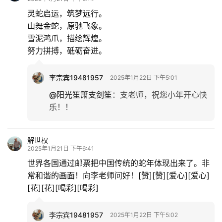
灵蛇启运，筑梦远行。
山舞金蛇，原驰飞象。
雪泥鸿爪，描绘辉煌。
努力拼搏，砥砺奋进。
李宗宾19481957
2025年1月22日 下午5:01
@阳光笙箫支剑笙
：
支老师，祝您小年开心快
乐！！
解世权
2025年1月21日 下午6:41
世界各国通过邮票把中国传统的蛇年体现出来了。非
常和谐的画面！向李老师问好！[赞][赞][爱心][爱心]
[花][花][喝彩][喝彩]
李宗宾19481957
2025年1月22日 下午5:02