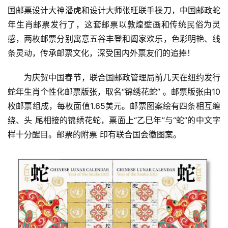
国邮票设计大神潘虎和设计大师张旺联手操刀，中国邮政蛇
年生肖邮票发行了，这套邮票以敦煌壁画和传统民俗为灵
感，两枚邮票分别寓意五谷丰登和阖家欢乐，色彩明艳、线
条灵动，传承邮票文化，深受国内外票友们的追捧！
为庆贺中国春节，联合国邮政管理局前几天在纽约发行
蛇年生肖个性化邮票版张，取名“锦绣花蛇” 。邮票版张由10
枚邮票组成，每枚面值1.65美元。邮票图案绘有四条相互缠
绕、头 尾相接的锦绣花蛇，票面上“乙巳年”与“蛇”的中文字
样十分醒目。邮票的附票 印有联合国会徽图案。