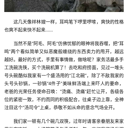
这几天像祥林嫂一样，耳鸣笔下啰里啰嗦，爽快的性格
也爽不起来快不起来……
​当然不是“阿毛、阿毛”仿佛忧郁的眼神将我吞噬，把“耳
鸣”两个看似简单又似恶魔般缠绕的东西卖力的甩开，越远
越好。最好的方式，手里有事情做，做啥呢？家务活最多手
工洗碗洗筷，买个洗碗机算了！去吃和府捞面，见过一堆头
号头碗酷似我家有一个盛汤用的“江北碗”，除了不敌我家的
头号头砂锅，一砂锅“4件子”美味鲜汤端上来吓人的要命，
老爸的光荣任务使命召唤：“烫痛、烫痛”赶忙让开，各级各
位的紧密一致，不约而同的积极配合，往桌子边上靠，全神
注目这个“汤司令”上桌，恭敬不如从命的意念气场全开。
​我们家一顿有几个碗几双筷，过年时请客亲眷朋友来家