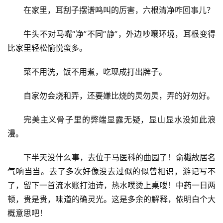
在家里，耳刮子摆谱鸣叫的厉害，六根清净咋回事儿？
牛头不对马嘴“净”不同“静”，外边吵嚷环境，耳根变得
比家里轻松愉悦蛮多。
菜不用洗，饭不用煮，吃现成打出牌子。
自家勿会烧和弄，还要嫌比烧的灵勿灵，弄的好勿好。
完美主义骨子里的弊端显露无疑，显山显水没如此浪
漫。
下半天没什么事，去位于马医科的曲园了！俞樾故居名
气响当当。去了多次好像没去过似的似曾相识，游记写不
了，留下一首流水账打油诗，热水噗烫上桌喽！中药一日两
顿，贵是贵，味道的确灵光。这是多余的解释，侬明白个大
概意思吧！