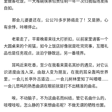
里做客吃饭，一大堆碗筷承包责任制一年一次归我临场发挥
自如。
​那会儿婆婆还在，公公70多岁肺癌走了！又是肺，心
有余悸，咔嚓停止。
​老辈走了，平辈晚辈来往大打折扣，以前家里请客一个
大圆桌来的个闹猛，如今上饭店好像就是吃完完事，互赠礼
品也是任务观点，淡泊宁静致远，另一番境界。
​耳鸣近来吃香，至少在我看来莫名其妙的遇见，对它认
识进度由浅入深，由敌人变为朋友，在我的耳朵轰鸣世界
里，一会儿长亭外古道边……一会儿树林里知了叫喳喳……
一会儿悲鸣的熟悉曲调在眼前就是打不出精准的曲名。
唉，不动脑子，不为这曲名而纠结，管它名曲什么的，
吱哩哇啦，怎么静的下来想曲名呢？不做无谓的牺牲也罢。