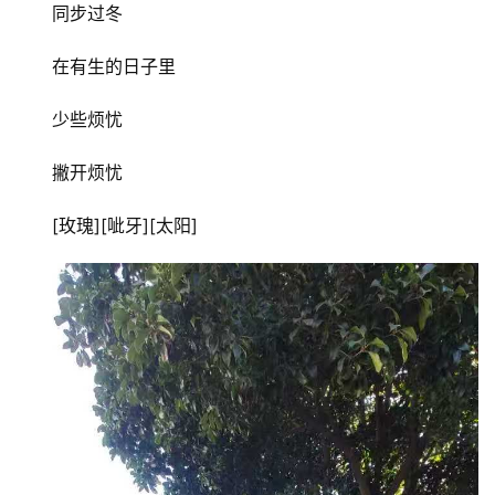
旅
​同步过冬
游
在有生的日子里
登录
注册
育
少些烦忧
儿
撇开烦忧
娱
乐
​[玫瑰][呲牙][太阳]
专
题
更
多