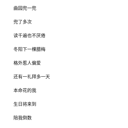
​曲园兜一兜
​兜了多次
读千遍也不厌倦
首
页
​冬阳下一棵腊梅
格外惹人偏爱
文
化
​还有一礼拜​多一天
生
​本命花的我
活
生日将来到
情
感
​陪我倒数