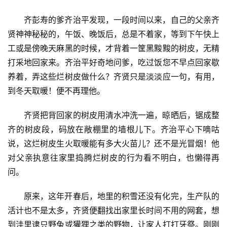
齐彭寿的爹齐治平发现，一段时间以来，自己的父亲齐
贤神神秘秘的，午饭、晚饭后，总是不着家，等到下午快上
工或是傍晚天麻黑的时候，才背着一筐黑黢黢的树皮，无精
打采地回家来。齐治平好奇地问爹，吃过饭您不早点回家歇
养着，弄这些烂树皮做什么？齐贤只是淡淡应一句，有用，
到冬天取暖！便不再理他。
齐贤把背回家的树皮用清水冲洗一遍，晾晒后，锯成整
齐的树皮段，码放在敞棚里的墙根儿下。齐治平心下嘀咕
说，这烂树皮生火取暖能有多大火苗儿？还不是光冒烟！他
对父亲执意往家里捣腾烂树皮的行为看不明白，也懒得再
问。
原来，这年开春后，地里的积雪还没有化完，生产队的
活计也不是太多，齐贤便翻找出家里长时间不用的网套，想
到洼里逮只野兔或獾狸之类的野物，让家人打打牙祭。刚刚