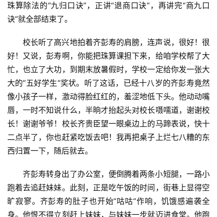
珠算除法的“九归口诀”，正讲“退商口诀”，再讲完“商九口
诀”就全部结束了。
校长听了高兴地拍着齐彭寿的肩膀，连声说，很好！很
好！又说，彭寿啊，你能把珠算课担下来，给咱学校帮了大
忙，也立了大功，到期末放暑假时，学校一定给你发一张大
大的“五好学生”奖状。听了这话，已经十八岁的齐彭寿竟然
像小孩子一样，激动得脸红红的，羞涩地低下头。他动动嘴
唇，一时不知说什么，半晌才抬起头对校长嗫嚅道，谢谢校
长！谢谢爷爷！校长齐贵臣望一眼桌边上的马蹄表说，快十
二点半了，你也赶紧吃饭去吧！我再把桌子上烂七八糟的东
西归置一下，随后就去。
齐彭寿转身出了办公室，便倒腾着两条小短腿，一路小
跑着去追赶妹妹。此刻，正是吃午饭的时间，街巷上显得空
旷寂寥。齐彭寿的肚子也开始“咕咕”作响，饥饿感遍袭全
身。他恨不得立刻赶上妹妹，与妹妹一步就迈进食堂。他跑