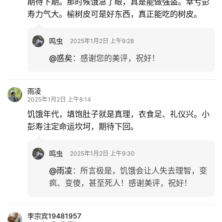
期待下期。那时候饿急了眼，真是能做强盗。幸亏彭
寿力气大。榆树皮可是好东西，真正能吃的树皮。
鸣虫
2025年1月2日 上午9:28
@惑矣
：
感谢您的美评，祝好！
雨凌
2025年1月2日 上午8:14
饥饿年代，填饱肚子就是真理，衣食足、礼仪兴。小
彭寿注定命运坎坷，期待下回。
鸣虫
2025年1月2日 上午9:30
@雨凌
：
所言极是，饥饿会让人失去理智，变
疯、变傻，甚至死人！感谢美评，祝好！
李宗宾19481957