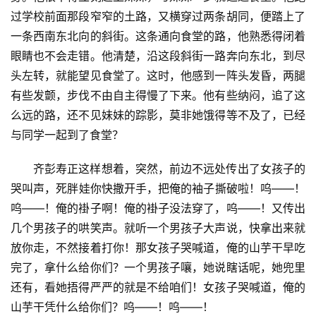
过学校前面那段窄窄的土路，又横穿过两条胡同，便踏上了
一条西南东北向的斜街。这条通向食堂的路，他熟悉得闭着
眼睛也不会走错。他清楚，沿这段斜街一路奔向东北，到尽
头左转，就能望见食堂了。这时，他感到一阵头发昏，两腿
有些发颤，步伐不由自主得慢了下来。他有些纳闷，追了这
么远的路，还不见妹妹的踪影，莫非她饿得等不及了，已经
与同学一起到了食堂？
齐彭寿正这样想着，突然，前边不远处传出了女孩子的
哭叫声，死胖娃你快撒开手，把俺的袖子撕破啦！呜——！
呜——！俺的褂子啊！俺的褂子没法穿了，呜——！又传出
几个男孩子的哄笑声。就听一个男孩子大声说，快拿出来就
放你走，不然接着打你！那女孩子哭喊道，俺的山芋干早吃
完了，拿什么给你们？一个男孩子嚷，她说瞎话呢，她兜里
还有，看她捂得严严的就是不给咱们！女孩子哭喊道，俺的
山芋干凭什么给你们？呜——！呜——！