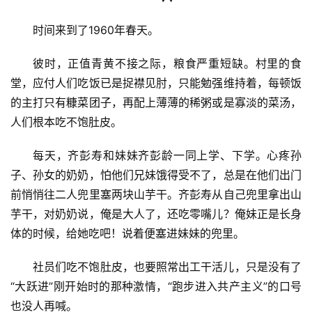
时间来到了1960年春天。
彼时，正值青黄不接之际，粮食严重短缺。村里的食
堂，应付人们吃饭已是捉襟见肘，只能勉强维持着，每顿饭
的主打只有糠菜团子，再配上薄薄的稀粥或是寡淡的菜汤，
人们根本吃不饱肚皮。
每天，齐彭寿和妹妹齐彭龄一同上学、下学。心疼孙
子、孙女的奶奶，怕他们兄妹饿得受不了，总是在他们出门
前悄悄往二人兜里塞两块山芋干。齐彭寿从自己兜里拿出山
芋干，对奶奶说，俺是大人了，还吃零嘴儿？俺妹正是长身
体的时候，给她吃吧！说着便塞进妹妹的兜里。
社员们吃不饱肚皮，也要照常出工干活儿，只是没有了
“大跃进”刚开始时的那种激情，“跑步进入共产主义”的口号
也没人再喊。