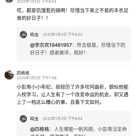
2025年1月2日 下午8:44
哎，都是饥饿惹的祸啊！珍惜当下来之不易的丰衣足
食的好日子！！
鸣虫
2025年1月3日 下午8:53
@李宗宾19481957
：
所言极是，珍惜当下的
好日子！感谢美评，祝好！
四格格
2025年1月3日 下午7:48
小彭寿小小年纪，就经历了许多坎坷曲折，貌似他能
入校学习，让人生有了一个改变命运的机会，却又遇
上了一档这么糟心的事，且看下文如何。
鸣虫
2025年1月3日 下午8:54
@四格格
：
人生哪能一帆风顺，小彭寿注定命