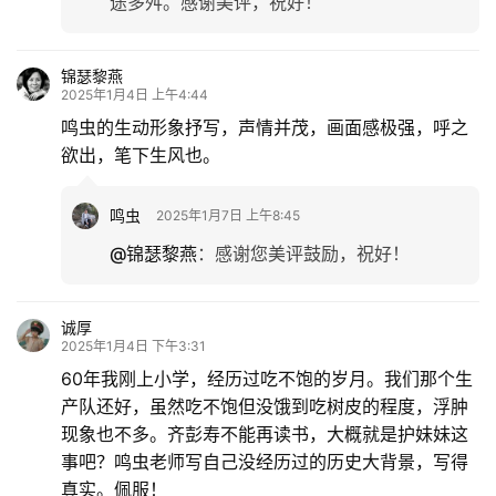
途多舛。感谢美评，祝好！
锦瑟黎燕
2025年1月4日 上午4:44
鸣虫的生动形象抒写，声情并茂，画面感极强，呼之
欲出，笔下生风也。
鸣虫
2025年1月7日 上午8:45
@锦瑟黎燕
：
感谢您美评鼓励，祝好！
诚厚
2025年1月4日 下午3:31
60年我刚上小学，经历过吃不饱的岁月。我们那个生
产队还好，虽然吃不饱但没饿到吃树皮的程度，浮肿
现象也不多。齐彭寿不能再读书，大概就是护妹妹这
事吧？鸣虫老师写自己没经历过的历史大背景，写得
真实。佩服！