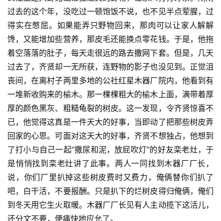
过去的这个年，没吃过一顿饱饭不说，也不见半点荤腥，过
得实在憋屈。如果能弄只野物回来，那肉可以让家人解解
馋，又能增加些营养，那皮毛还能换点零花钱。于是，他拖
着空落落的肚子，每天走很远的路去撒网下套。但是，几天
过去了，齐贤却一无所获，连野物的影子也没见到。正觉沮
丧间，在离村子两里多地的公社红星木器厂院内，他看到有
一堆新收购来的榆木。那一棵棵粗大的榆木上面，满带着厚
厚的颜色黑灰、粗糙龟裂的树皮。这一发现，令齐贤惊喜不
已，他觉得这真是一件天大的好事，当即动了把那些树皮弄
回家的心思。可面对这天大的好事，齐贤不想独占，他想到
了打小与自己一起“撒尿和泥，放屁吹灯”的好友栾老灶，于
是悄悄找到栾老灶讲了此事。两人一同找到木器厂厂长，
说，你们厂里扒掉这些树皮费时又费力，俺俩替你们扒了
吧，白干活，不要报酬。只是扒下的烂树皮得归俺俩，俺们
到冬天用它生火取暖。木器厂厂长见有人主动揽下这活儿，
还分文不要，便痛快地应允了。