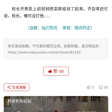
校长齐贵臣上前轻轻把栾胖娃扶了起来。齐彭寿赶忙
情
说，校长，俺可没打他……
感
（选稿：灿烂阳光    审核：晓舟同志）
旅
游
本文来自投稿，不代表卯酉河立场，如若转载，请注明出处：
登录
注册
https://www.maoyouhe.com/archives/82242
育
儿
赞
(9)
娱
乐
生成海报
0
30
专
题
养老机构初探