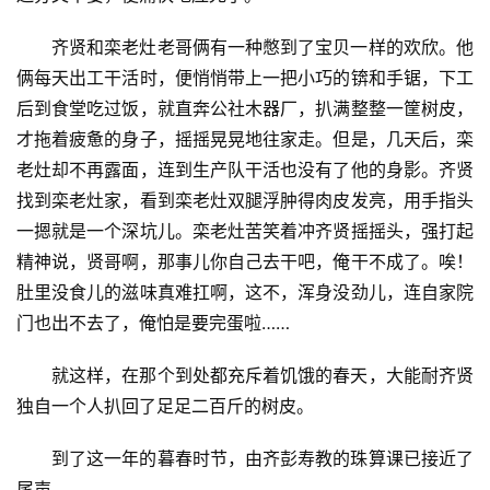
齐贤和栾老灶老哥俩有一种憋到了宝贝一样的欢欣。他
俩每天出工干活时，便悄悄带上一把小巧的锛和手锯，下工
后到食堂吃过饭，就直奔公社木器厂，扒满整整一筐树皮，
才拖着疲惫的身子，摇摇晃晃地往家走。但是，几天后，栾
老灶却不再露面，连到生产队干活也没有了他的身影。齐贤
找到栾老灶家，看到栾老灶双腿浮肿得肉皮发亮，用手指头
一摁就是一个深坑儿。栾老灶苦笑着冲齐贤摇摇头，强打起
精神说，贤哥啊，那事儿你自己去干吧，俺干不成了。唉！
肚里没食儿的滋味真难扛啊，这不，浑身没劲儿，连自家院
门也出不去了，俺怕是要完蛋啦……
就这样，在那个到处都充斥着饥饿的春天，大能耐齐贤
独自一个人扒回了足足二百斤的树皮。
到了这一年的暮春时节，由齐彭寿教的珠算课已接近了
尾声。