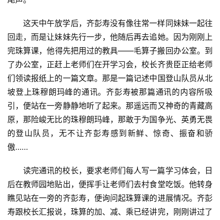
这天中午放学后，齐彭寿没有像往常一样同妹妹一起往
回走，而是让妹妹先行一步，他随后再去追她。因为刚刚上
完珠算课，他得先把用过的教具——毛算子搬回办公室。到
了办公室，正赶上老师们在开学习会，校长齐贵臣正给老师
们领读报纸上的一篇文章。那是一篇记述中国登山队员从北
坡登上珠穆朗玛峰的通讯。齐彭寿被那篇通讯的内容所吸
引，便站在一旁静静地听了起来。那遥远而又神奇的青藏高
原，那险峻无比的珠穆朗玛峰，那敢于为国争光、英勇无畏
的登山队员，无不让齐彭寿感到新鲜、惊奇、振奋和骄
傲……
读完通讯的校长，要求老师们每人写一篇学习体会，日
后在教师园地贴出，便挥手让老师们去村食堂吃饭。他转身
瞧见站在一旁的齐彭寿，便询问起珠算课的进展情况。齐彭
寿跟校长汇报说，珠算的加、减、乘已经讲完，刚刚讲过了