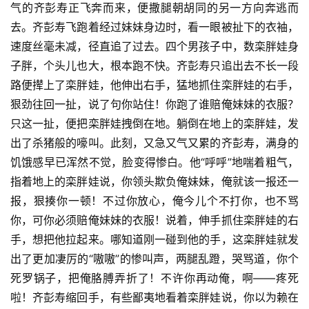
气的齐彭寿正飞奔而来，便撒腿朝胡同的另一方向奔逃而
去。齐彭寿飞跑着经过妹妹身边时，看一眼被扯下的衣袖，
速度丝毫未减，径直追了过去。四个男孩子中，数栾胖娃身
子胖，个头儿也大，根本跑不快。齐彭寿只追出去不长一段
路便撵上了栾胖娃，他伸出右手，猛地抓住栾胖娃的右手，
狠劲往回一扯，说了句你站住！你跑了谁赔俺妹妹的衣服？
只这一扯，便把栾胖娃拽倒在地。躺倒在地上的栾胖娃，发
出了杀猪般的嚎叫。此刻，又急又气又累的齐彭寿，满身的
饥饿感早已浑然不觉，脸变得惨白。他“呼呼”地喘着粗气，
指着地上的栾胖娃说，你领头欺负俺妹妹，俺就该一报还一
报，狠揍你一顿！不过你放心，俺今儿个不打你，也不骂
你，可你必须赔俺妹妹的衣服！说着，伸手抓住栾胖娃的右
手，想把他拉起来。哪知道刚一碰到他的手，这栾胖娃就发
出了更加凄厉的“嗷嗷”的惨叫声，两腿乱蹬，哭骂道，你个
死罗锅子，把俺胳膊弄折了！不许你再动俺，啊——疼死
啦！齐彭寿缩回手，有些鄙夷地看着栾胖娃说，你以为赖在