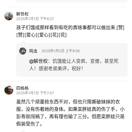
解世权
2025年1月1日 下午6:27
孩子们饿成那样看到有吃的真啥事都可以做出来.[赞]
[赞][爱心][爱心][花][花]
鸣虫
2025年1月2日 上午9:26
@解世权
：
饥饿能让人变疯、变傻，甚至死
人！感谢老弟美评，祝好！
四格格
2025年1月1日 下午7:57
虽然几个顽童抢东西不对，但也只限撕破妹妹的衣
服，没有伤着她的身体。如果栾胖娃真的伤了手，小
彭寿就闯祸了，再有理也输了三分。但愿栾胖娃只是
假装受伤了。