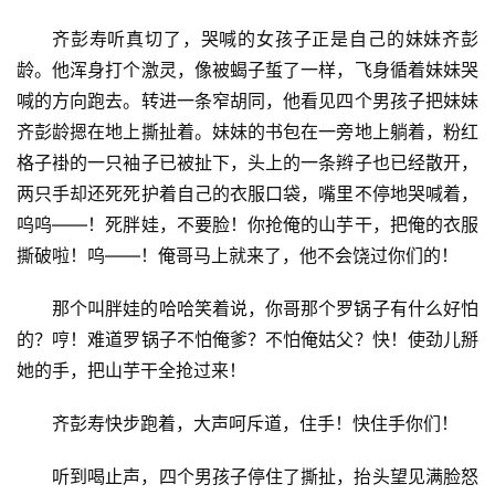
齐彭寿听真切了，哭喊的女孩子正是自己的妹妹齐彭
龄。他浑身打个激灵，像被蝎子蜇了一样，飞身循着妹妹哭
喊的方向跑去。转进一条窄胡同，他看见四个男孩子把妹妹
齐彭龄摁在地上撕扯着。妹妹的书包在一旁地上躺着，粉红
格子褂的一只袖子已被扯下，头上的一条辫子也已经散开，
两只手却还死死护着自己的衣服口袋，嘴里不停地哭喊着，
呜呜——！死胖娃，不要脸！你抢俺的山芋干，把俺的衣服
撕破啦！呜——！俺哥马上就来了，他不会饶过你们的！
那个叫胖娃的哈哈笑着说，你哥那个罗锅子有什么好怕
的？哼！难道罗锅子不怕俺爹？不怕俺姑父？快！使劲儿掰
她的手，把山芋干全抢过来！
齐彭寿快步跑着，大声呵斥道，住手！快住手你们！
听到喝止声，四个男孩子停住了撕扯，抬头望见满脸怒