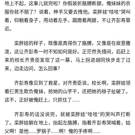
地上不起，这事儿就完啦？你假装折胳膊断腿，俺妹妹的衣
服你就不赔了？说着，伸手又要去拽他。栾胖娃“哇哇”哭叫
着，仰躺着身子，甩动着左手，踢蹬着两腿，不让齐彭寿靠
近。
栾胖娃的样子，既像是真得伤了胳膊，又像是在故意撒
泼，这让齐彭寿一时不知如何是好。正茫然失措间，后赶上
来的校长齐贵臣发现了这一幕，马上拐进胡同快步走了过
来，边走边问，怎么回事？
首
齐彭寿像见到了救星，对齐贵臣说，校长啊，栾胖娃领
页
着仨男生欺负俺妹，抢她的山芋干，还把她的褂子扯破了。
这不，正好被俺赶上，只抓住了……
文
化
齐彭寿的话没说完，就被栾胖娃“哇哇”的哭叫声打断
了。栾胖娃躺在地上，抬起左胳膊，指着齐彭寿哭喊着，姑
生
父啊！是他……罗锅子……啊！俺的手疼啊……
活