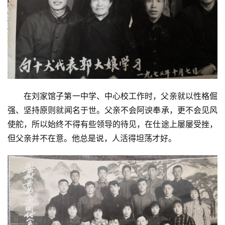
在刘家馆子第一中学、中心校工作时，父亲就以性格倔
强、坚持原则就闻名于世。父亲不会阿谀奉承，更不会见风
使舵，所以始终不得有些领导的待见，在仕途上屡屡受挫，
但父亲并不在意。他总是说，人活得坦荡才好。