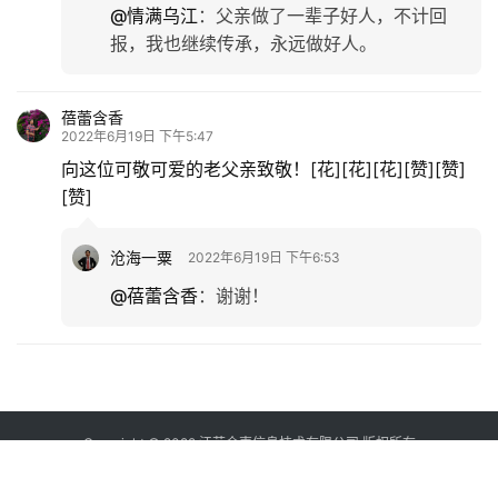
@情满乌江
：
父亲做了一辈子好人，不计回
报，我也继续传承，永远做好人。
蓓蕾含香
2022年6月19日 下午5:47
向这位可敬可爱的老父亲致敬！[花][花][花][赞][赞]
[赞]
沧海一粟
2022年6月19日 下午6:53
@蓓蕾含香
：
谢谢！
Copyright © 2022 江苏众声信息技术有限公司 版权所有
苏ICP备12037843号-4
增值电信业务经营许可证：苏B2-20120260
苏公网安
备 32098202000026号