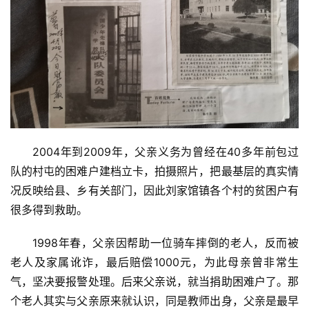
生
活
情
感
旅
游
2004年到2009年，父亲义务为曾经在40多年前包过
登录
注册
队的村屯的困难户建档立卡，拍摄照片，把最基层的真实情
育
况反映给县、乡有关部门，因此刘家馆镇各个村的贫困户有
儿
很多得到救助。
娱
1998年春，父亲因帮助一位骑车摔倒的老人，反而被
乐
老人及家属讹诈，最后赔偿1000元，为此母亲曾非常生
气，坚决要报警处理。后来父亲说，就当捐助困难户了。那
专
个老人其实与父亲原来就认识，同是教师出身，父亲是最早
题