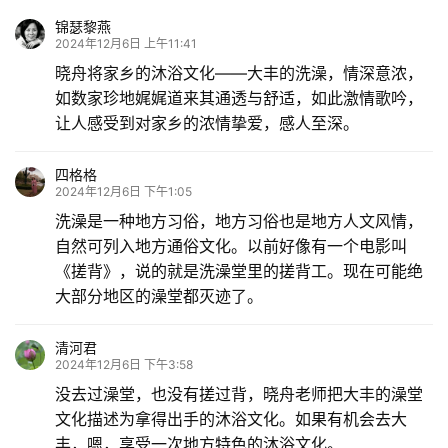
锦瑟黎燕
2024年12月6日 上午11:41
晓舟将家乡的沐浴文化——大丰的洗澡，情深意浓，
如数家珍地娓娓道来其通透与舒适，如此激情歌吟，
让人感受到对家乡的浓情挚爱，感人至深。
四格格
2024年12月6日 下午1:05
洗澡是一种地方习俗，地方习俗也是地方人文风情，
自然可列入地方通俗文化。以前好像有一个电影叫
《搓背》，说的就是洗澡堂里的搓背工。现在可能绝
大部分地区的澡堂都灭迹了。
清河君
2024年12月6日 下午3:58
没去过澡堂，也没有搓过背，晓舟老师把大丰的澡堂
文化描述为拿得出手的沐浴文化。如果有机会去大
丰，嗯，享受一次地方特色的沐浴文化。