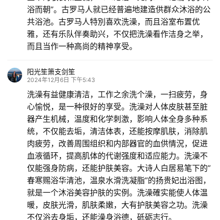
浴而朝”。古罗马人就已经普遍地建造供群众沐浴的公
共浴池。古罗马人特別喜欢洗澡，而且浴室布置优
雅，还有乐队伴奏助兴，不仅把洗澡看作洁身之举，
而且当作一种高尚的精神享受。
阳光笙箫支剑笙
2024年12月6日 下午5:43
洗澡有益健康清洁，工作之余洗个澡，一扫疲劳，身
心愉悦，是一种很好的享受。洗澡对人体皮肤甚至脏
器产生机械，温度和化学刺激，影响人体全身多种系
统，不仅能去垢，清洁体表，还能按摩肌肤，消除肌
肉疲劳，改善周围组织和内部器官的血供情況，促进
血液循环，提高肌体的代谢强度和适应能力。洗澡不
仅能强身防病，还能护肤美容。大诗人白居易笔下的”
春寒赐浴华清池，温泉水滑洗凝脂”的扬贵妃出浴图，
就是一个沐浴美容护肤的实例。洗澡確实能使人体温
暖，皮肤光滑，肌肤柔嫩，大有护肤美容之功。洗澡
不仅浴去身垢，还能澡身浴德，砥砺志行。