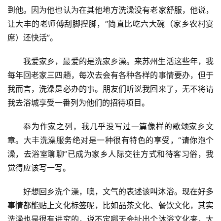
到他。因为他也认为在其他地方洗澡没有老家舒服，他说，
让大丰的老师傅刮脚揑脚，“简直比吃六大碗（家乡农村宴
席）还快活”。
我爱家乡，最爱的是洗家乡澡。来苏州生活这些年，我
每年回老家三四趟，每次去会有各种各样的事情要办，但于
我而言，洗澡是必办的事。朋友们听说我回来了，无不将请
我去浴城享受一番列为他们的招待项目。
忝为作家之列，我几乎没写过一篇像样的歌颂家乡文
章。大丰洗澡服务绝对是一种很有特色的享受，“请你泡个
澡，去浴室聊聊”已成为家乡人际交往方式和待客习俗，我
觉得应该写一写。
好想回乡洗个澡，噢，文气的表述该叫沐浴。现在好多
事情都能贴上文化标签呢，比如品茶文化、餐饮文化，其实
洗澡也是很有讲究的，说不定哪天会扯出个沐浴文化来，大