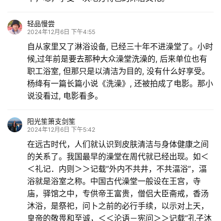
轻品慢尝
2024年12月6日 下午4:55
自从家里又了淋浴设备, 已经三十年不进澡堂了。小时
候,过年前是要去那种大众澡堂洗澡的, 后来单位也有
职工浴室, 但那只是以清洁为目的, 没有什么好享受。
杨绛有一篇长篇小说《洗澡》, 还被拍成了电影。那小
说没看过, 电影看多。
阳光笙箫支剑笙
2024年12月6日 下午5:42
在远古时代，人们就认识到皮肤清洁与身体健康之间
的关系了。我国最早的澡堂在周代就已经出现。如＜
＜礼记．内则＞＞记载”外内不共井，不共湢浴”，湢
浴就是浴室之称。中国古代澡堂一般设在王宫，寺
庙，驿馆之中，专供帝王富贵，僧侣大臣斋戒，香汤
沐浴，是祭祀，问卜之前的必行手续，以示对上天，
皇帝的敬畏和至诚，＜＜沦语－宪问＞＞记载”孔子沐