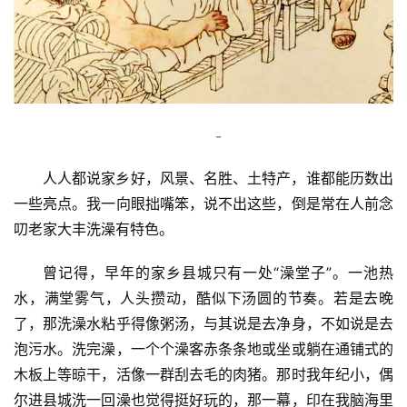
–
人人都说家乡好，风景、名胜、土特产，谁都能历数出
一些亮点。我一向眼拙嘴笨，说不出这些，倒是常在人前念
叨老家大丰洗澡有特色。
曾记得，早年的家乡县城只有一处“澡堂子”。一池热
水，满堂雾气，人头攒动，酷似下汤圆的节奏。若是去晚
了，那洗澡水粘乎得像粥汤，与其说是去净身，不如说是去
泡污水。洗完澡，一个个澡客赤条条地或坐或躺在通铺式的
木板上等晾干，活像一群刮去毛的肉猪。那时我年纪小，偶
尔进县城洗一回澡也觉得挺好玩的，那一幕，印在我脑海里