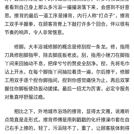
者看到自己身上那么多污洉一撮撮滾落下来，会感到不好意
思。擦背的最后一道工序是捶背，内行人称“打点子”，擦背
工双手半握拳，在顾客背脊上下敲打许多个回合，伴以很有
节奏的响声，令人非常惬意。
修脚。大丰浴城修脚的概念是修刮揑一条龙。修，指用
刀具修削脚指甲、除去脚底板老皮。刮，指用小锉刀在脚指
丫间来回抽动不息，把痒兮兮的赘皮全刮净。揑，先将毛巾
沾上开水，在每个脚指丫间抽拉着烫一遍，尔后擦干，修脚
工用双手逐个揑你脚指间，揑到你感觉痛快为止，再后双掌
握住你脚板使劲扳动搓揉。最后一招尤为厉害，必定令服务
对象直呼舒服过瘾。
相比之下，外地城市浴场的擦背，显得太文雅，说难听
点简直是走形式。擦背师傅是用刺戳戳的化纤擦澡巾套在自
己右手上擦的，轻了，污洉除不了，重了，让顾客肤体刺得