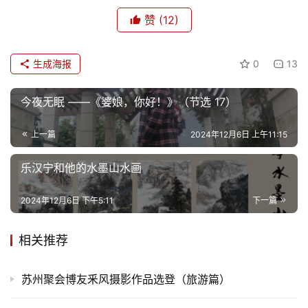
情
赞
(12)
感
旅
生成海报
0
13
游
登录
注册
今夜无眠 ——《婆娘，你好！》（节选 17）
育
儿
上一篇
2024年12月6日 上午11:15
乐汉宁和他的水墨山水画
娱
乐
2024年12月6日 下午5:11
下一篇
专
相关推荐
题
更
苏州聚会博友釆风摄影作品选登（旅游篇）
多