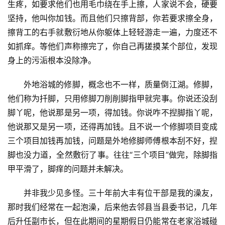
生疼，如要求他们也用毛巾绕在手上擦，人家说不会，硬要
坚持，他叫你加钱。而且他们只擦背部，你若要求擦全身，
擦背工的右手就敷衍地从你躯体上轻轻游走一遍，力度还不
如抓痒。等他们声称擦完了，你自己再搓摸某个部位，发现
身上的污洉根本没除净。
外地浴城的修脚，概念也不一样，质量倒江湖。修脚，
他们称为扦脚，只用修脚刀削削脚指甲就完事。你说还没刮
脚丫呢，他说那是另一项，得加钱。你说咋不揑脚指丫呢，
他说那又是另一项，还得再加钱。且不说一个修脚项目变成
三个项目加钱再加钱，问题是外地修脚师傅根本刮不好，揑
脚也没力道，全然敷衍了事。往往“三个项目”做完，除脚指
甲平滑了，脚痒的问题并未解决。
并非我少见多怪。三十年前大丰有位干部是我的澡友，
那时我们经常在一起泡澡，后来他去邻县当县委书记，几年
后升任副市长，但在此期间的星期假日仍能常在老家浴城碰