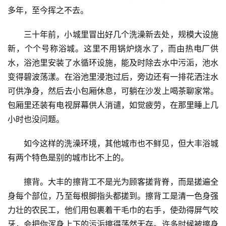
多年，至今挥之不去。
三十年前，小城里冒出好几个洗澡新去处，规模大设施
新，个个号称浴城。这里不用锅炉烧水了，而由热电厂供
水，浴池里安装了水循环设施，能及时除去水中污洉，池水
变得碧波荡漾。在浴池里浸泡过后，旁边还有一排花洒注水
可供净身，然后去小包厢休息，可躺在沙发上喝茶聊家常。
包厢里还装有电视屏幕供人消谴，如觉疲劳，在那里睡上几
小时也没问题。
如今这样的洗澡环境，其他城市也不鲜见，但大丰浴城
有两个特色是别的城市比不上的。
擦背。大丰的擦背工不是光为顾客搓背脊，而是搓遍全
身每个部位，乃至每根脚指头都搓到。擦背工是清一色身强
力壮的农民工，他们用包裹着干毛巾的右手，使劲得屏气咬
牙，会把你浑身上下的污洉擦得荡然无存。许多时候被擦身